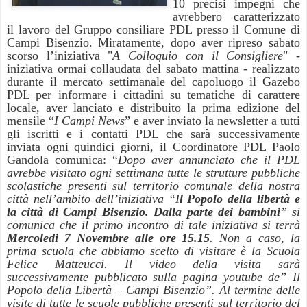
10 precisi impegni che
avrebbero caratterizzato
il lavoro del Gruppo consiliare PDL presso il Comune di
Campi Bisenzio. Miratamente, dopo aver ripreso sabato
scorso l’iniziativa "
A Colloquio con il Consigliere
" -
iniziativa ormai collaudata del sabato mattina - realizzato
durante il mercato settimanale del capoluogo il Gazebo
PDL per informare i cittadini su tematiche di carattere
locale, aver lanciato e distribuito la prima edizione del
mensile “
I Campi News
” e aver inviato la newsletter a tutti
gli iscritti e i contatti PDL che sarà successivamente
inviata ogni quindici giorni, il Coordinatore PDL Paolo
Gandola comunica: “
Dopo aver annunciato che il PDL
avrebbe visitato ogni settimana tutte le strutture pubbliche
scolastiche presenti sul territorio comunale della nostra
città nell’ambito dell’iniziativa “I
l Popolo della libertà e
la città di Campi Bisenzio. Dalla parte dei bambini
” si
comunica che il primo incontro di tale iniziativa si terrà
Mercoledi 7 Novembre alle ore 15.15
. Non a caso, la
prima scuola che abbiamo scelto di visitare è la Scuola
Felice Matteucci. Il video della visita sarà
successivamente pubblicato sulla pagina youtube de” Il
Popolo della Libertà – Campi Bisenzio”. Al termine delle
visite di tutte le scuole pubbliche presenti sul territorio del