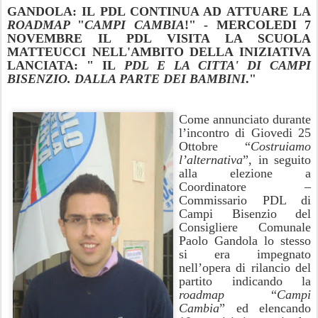
GANDOLA: IL PDL CONTINUA AD ATTUARE LA
ROADMAP
"
CAMPI CAMBIA
!" - MERCOLEDI 7
NOVEMBRE IL PDL VISITA LA SCUOLA
MATTEUCCI NELL'AMBITO DELLA INIZIATIVA
LANCIATA: " IL
PDL E LA CITTA' DI CAMPI
BISENZIO. DALLA PARTE DEI BAMBINI
."
Come annunciato durante
l’incontro di Giovedi 25
Ottobre “
Costruiamo
l’alternativa
”, in seguito
alla elezione a
Coordinatore –
Commissario PDL di
Campi Bisenzio del
Consigliere Comunale
Paolo Gandola lo stesso
si era impegnato
nell’opera di rilancio del
partito indicando la
roadmap
“
Campi
Cambia
” ed elencando