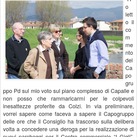
o
lett
o il
co
m
me
nto
del
Ca
po
gru
ppo Pd sul mio voto sul piano complesso di Capalle e
non posso che rammaricarmi per le colpevoli
inesattezze proferite da Colzi. In via preliminare,
vorrei sapere come faceva a sapere il Capogruppo
delle ore che il Consiglio ha trascorso sulla delibera
volta a concedere una deroga per la realizzazione di
nuovi parcheggi per il Centro commerciale “I Gigli”,