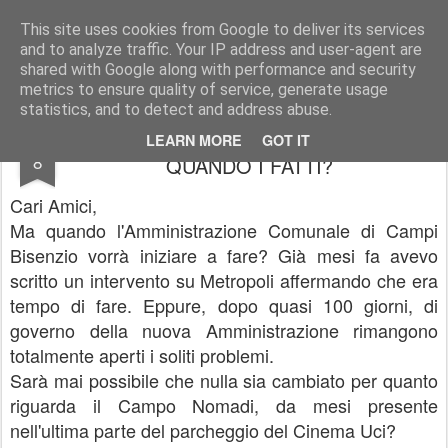
Paolo GANDOLA (Forza Italia):
Consigliere Metropolitano a Firenze e Capogruppo Forza Italia Consiglio Comunale Campi Bisenzio (FI)
This site uses cookies from Google to deliver its services
and to analyze traffic. Your IP address and user-agent are
Pages
shared with Google along with performance and security
metrics to ensure quality of service, generate usage
statistics, and to detect and address abuse.
SCANDALO A CAMPI. SOLO PAROLE.
AUG
LEARN MORE
GOT IT
8
QUANDO I FATTI?
Cari Amici,
Ma quando l'Amministrazione Comunale di Campi
Bisenzio vorrà iniziare a fare? Già mesi fa avevo
scritto un intervento su Metropoli affermando che era
tempo di fare. Eppure, dopo quasi 100 giorni, di
governo della nuova Amministrazione rimangono
totalmente aperti i soliti problemi.
Sarà mai possibile che nulla sia cambiato per quanto
riguarda il Campo Nomadi, da mesi presente
nell'ultima parte del parcheggio del Cinema Uci?