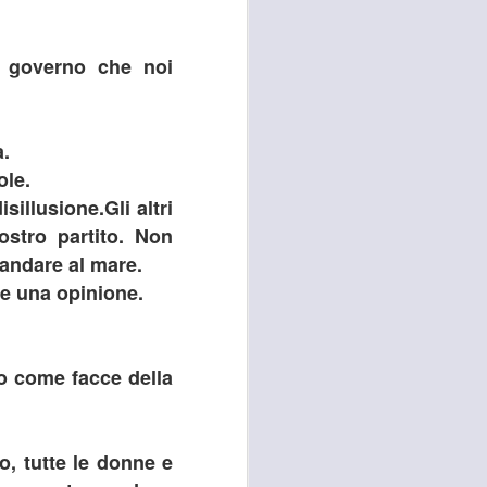
al governo che noi
a.
ole.
sillusione.Gli altri
ostro partito. Non
 andare al mare.
he una opinione.
no come facce della
o, tutte le donne e