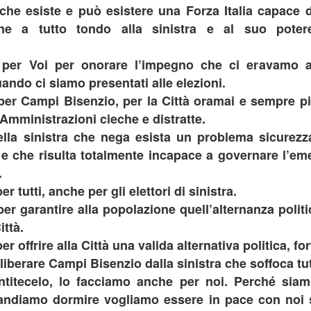
di Guardia Medica costringendo i
che esiste e può esistere una Forza Italia capace 
presentata l’amministrazione
DIMOSTRA IL GRAVE DEFICIT
nostri cittadini a recarsi presso gli
comunale ha provveduto ad
one a tutto tondo alla sinistra e al suo pote
INFRASTRUTTURALE
ambulatori presenti a Sesto
installare, proprio nei giorni scorsi,
Fiorentino o nell’area delle Signe”.
IRENZE ESCLUSA DALLE CITTÀ IN CORSA PER OSPITARE
i cartelli stradali che indicano la
’EUROVISION SONG CONTEST.
presenza del museo Antonio
 per Voi per onorare l’impegno che ci eravamo a
Manzi, accolto negli splendidi
ando ci siamo presentati alle elezioni.
saloni di villa Rucellai.
per Campi Bisenzio, per la Città oramai e sempre p
 Amministrazioni cieche e distratte.
CHIUSA LA FILIALE BANCARIA DI SAN DONNINO,
UG
ella sinistra che nega esista un problema sicurezz
26
GANDOLA, CARUSO E TESI (FI): IL COMUNE NON
 che risulta totalmente incapace a governare l’eme
HA TUTELATO I RESIDENTI DELLA FRAZIONE.
.
HIUSA LA FILIALE BANCARIA DI SAN DONNINO, GANDOLA,
ARUSO E TESI (FI): IL COMUNE NON HA TUTELATO I RESIDENTI
r tutti, anche per gli elettori di sinistra.
ELLA FRAZIONE.
per garantire alla popolazione quell’alternanza poli
ittà.
onostante le 500 firme raccolte dai residenti di San Donnino, la
rezione di Banca Intesa ha tirato dritto e la filiale della Cassa di
r offrire alla Città una valida alternativa politica, for
sparmio di via Pistoiese ha chiuso per sempre nei giorni scorsi. Così
iberare Campi Bisenzio dalla sinistra che soffoca tutt
 è completato il lento declino della frazione".
titecelo, lo facciamo anche per noi. Perché siam
FRANA PANORAMICA COLLI ALTI A MONTE
UG
26
MORELLO, GANDOLA: I LAVORI, ATTESI DA 8
ndiamo dormire vogliamo essere in pace con noi s