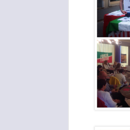
L
P
“D
è 
ur
di
A
I
M
D
S
A