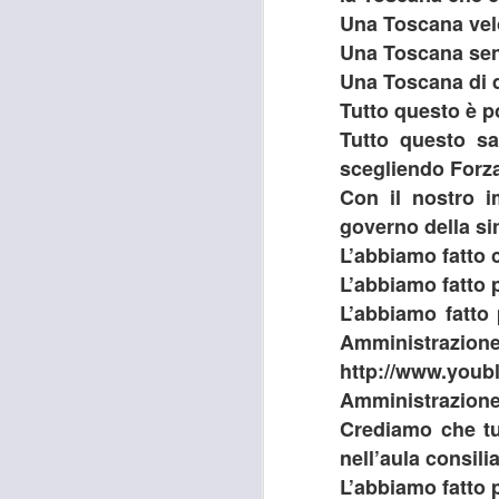
Una Toscana veloc
26
TUTANKHAMON,
GANDOLA: “LA
Una Toscana senz
GALLERIA DELLE
Una Toscana di d
CARROZZE È DA
Tutto questo è p
MESI OCCUPATA
Tutto questo s
SENZA PIÙ ALCUN
scegliendo Forza 
TITOLO"
A
Con il nostro 
MOSTRA TUTANKHAMON,
governo della si
GANDOLA: “LA GALLERIA
DELLE CARROZZE È DA MESI
L’abbiamo fatto 
OCCUPATA SENZA PIÙ ALCUN
L’abbiamo fatto 
TITOLO. LA METROCITTÀ
N
L’abbiamo fatto 
PONGA IN ESSERE TUTTE LE
S
AZIONI NECESSARIE PER
R
Amministrazion
RIENTRARE IN POSSESSO DEI
http://www.youbl
LOCALI”
“I
Amministrazione
“La città Metropolitana di Firenze
Crediamo che tu
rientri in possesso dei locali della
A
nell’aula consili
Galleria delle Carrozze di Palazzo
Medici Riccardi, oramai da mesi
L’abbiamo fatto 