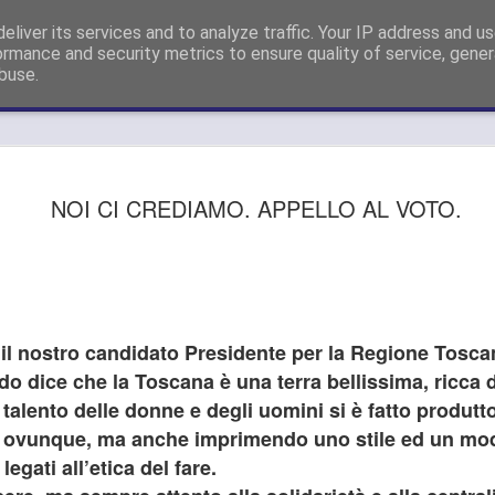
sigliere Metropolitano a Firenze e Capogruppo Forza Italia Consigli
eliver its services and to analyze traffic. Your IP address and u
ormance and security metrics to ensure quality of service, gene
buse.
GUARDIA
AUG
NOI CI CREDIAMO. APPELLO AL VOTO.
26
SI APPEL
DELLE SD
METROPO
"OPPONE
il nostro candidato Presidente per la Regione Tosca
SMANTEL
 dice che la Toscana è una terra bellissima, ricca di
SERVIZIO
 talento delle donne e degli uomini si è fatto produtt
e ovunque, ma anche imprimendo uno stile ed un mo
GUARDIA MEDICA, GANDO
legati all’etica del fare.
DELLE SDS DELL’AREA 
SMANTELLAMENTO DEL S