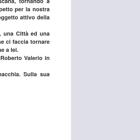
oscana, tornando a
petto per la nostra
ggetto attivo della
e, una Città ed una
e ci faccia tornare
e a lei.
 Roberto Valerio in
macchia. Sulla sua