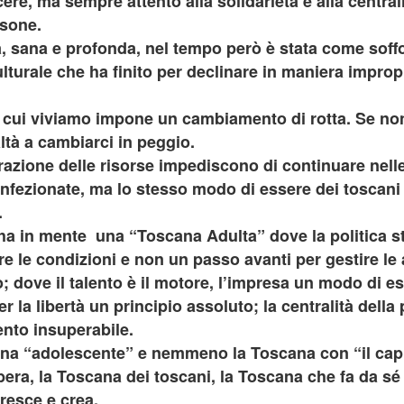
ere, ma sempre attento alla solidarietà e alla centrali
rsone.
“In vista dell’incontro già
, sana e profonda, nel tempo però è stata come soff
la conferenza dei sindaci ed
(Firenze, Empoli, Prato e Pi
turale che ha finito per declinare in maniera impropr
della società della salute de
parteciperanno all’incontro, 
che rappresentano. Non serv
n cui viviamo impone un cambiamento di rotta. Se n
ed unica contro lo smantella
ealtà a cambiarci in peggio.
assistenziale”.
razione delle risorse impediscono di continuare nell
onfezionate, ma lo stesso modo di essere dei toscan
.
a in mente una “Toscana Adulta” dove la politica s
re le condizioni e non un passo avanti per gestire le
; dove il talento è il motore, l’impresa un modo di e
per la libertà un principio assoluto; la centralità dell
nto insuperabile.
ana “adolescente” e nemmeno la Toscana con “il cap
bera, la Toscana dei toscani, la Toscana che fa da sé
resce e crea.
MUSEO MANZI,
GUARDIA MEDICA,
AUG
AUG