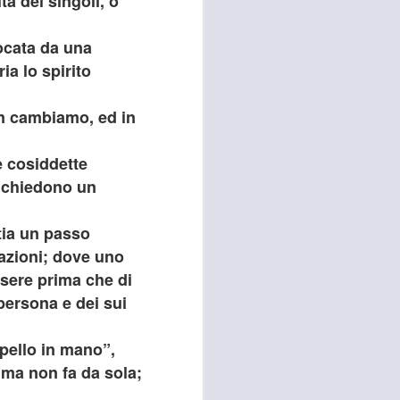
tà dei singoli, o
 convocato per il 27 agosto prossimo, con
ocata da una
 i referenti dell’Asl Toscana Centro
stoia), i diversi rappresentanti zonali
ia lo spirito
ll’area metropolitana fiorentina, che
facciano valere le ragioni dei territori
ono balbettii, serve una risposta forte
on cambiamo, ed in
mento in corso del servizio di continuità
e cosiddette
i chiedono un
tia un passo
 azioni; dove uno
ssere prima che di
a persona e dei sui
pello in mano”,
 ma non fa da sola;
RISSA ED
AUG