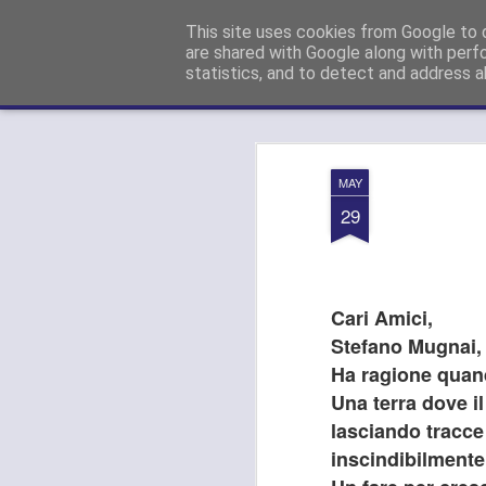
Paolo GANDOLA (Forza Italia):
Con
This site uses cookies from Google to d
are shared with Google along with perf
statistics, and to detect and address a
Magazine
Pages
MAY
29
Cari Amici,
Stefano Mugnai, 
Ha ragione quando
Una terra dove il
lasciando tracc
inscindibilmente 