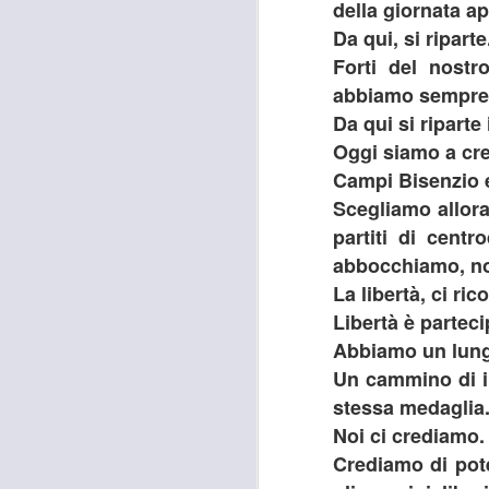
della giornata a
F
Da qui, si riparte
I
Forti del nostr
abbiamo sempre d
“I
a 
Da qui si ripart
in
Oggi siamo a cre
Si
Campi Bisenzio 
-c
A
Scegliamo allora 
av
partiti di centr
abbocchiamo, no
G
La libertà, ci r
P
Libertà è partec
N
Abbiamo un lung
Un cammino di im
stessa medaglia
Noi ci crediamo. 
A
Crediamo di pote