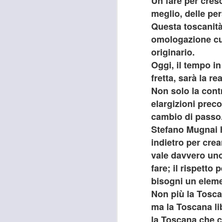
Un fare per cresc
meglio, delle pe
Questa toscanità
omologazione cul
originario.
Oggi, il tempo i
fretta, sarà la r
Non solo la cont
elargizioni prec
cambio di passo
Stefano Mugnai h
indietro per crea
vale davvero uno
fare; il rispetto 
bisogni un eleme
Non più la Tosc
ma la Toscana li
la Toscana che c
MOSTRA
AUG