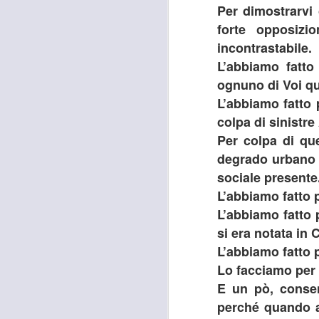
occupati senza titolo, dalla
Per dimostrarvi 
società che gestisce la mostra
forte opposizi
Tutankhamon.
incontrastabile.
F
L
L’abbiamo fatto
ognuno di Voi qu
L’abbiamo fatto 
colpa di sinistre
A
Per colpa di qu
degrado urbano e
sociale presente
C
C
L’abbiamo fatto pe
D
L’abbiamo fatto 
si era notata in C
"N
di
L’abbiamo fatto pe
Ri
Lo facciamo per l
si
E un pò, consen
A
perché quando a