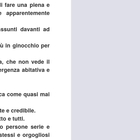
di fare una piena e
e della necessità di ripristinare la
quiete pubblica in più̀ zone di
re apparentemente
Campi Bisenzio tra il capoluogo,
San Martino, San Lorenzo e San
Donnino”.
ssunti davanti ad
iù in ginocchio per
a, che non vede il
rgenza abitativa e
tica come quasi mai
te e credibile.
o e tutti.
o persone serie e
tessi e orgogliosi