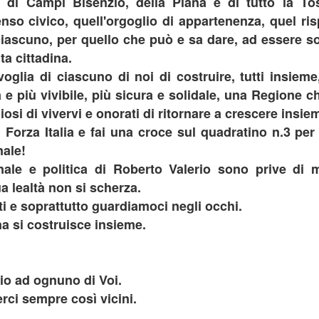
ri di Campi Bisenzio, della Piana e di tutto la T
TENORE DEI TENORI
enso civico, quell'orgoglio di appartenenza, quel ris
ENTENARIO DELLA SCOMPARSA DEL TENORE ENRICO
ciascuno, per quello che può e sa dare, ad essere so
ARUSO, GANDOLA: ONORIAMO IL TENORE DEI TENORI, LA
ETROCITTÀ SI METTA A LAVORO GIÀ PER CELEBRARE NEL
ita cittadina.
023 I 150 ANNI DELLA NASCITA
oglia di ciascuno di noi di costruire, tutti insiem
 e più vivibile, più sicura e solidale, una Regione ch
ggi tutta l’area metropolitana ricordi ed onori Enrico Caruso, il “tenore
i tenori”, che trascorse molti anni della sua vita sulla collina di
osi di vivervi e onorati di ritornare a crescere insiem
llosguardo a Lastra a Signal”.
Forza Italia e fai una croce sul quadratino n.3 per
MURO FRANATO IN VIA DEI BOSCONI A FIESOLE,
UG
nale!
26
GANDOLA: DOPO 3 ANNI LA PROPRIETÀ NON HA
nale e politica di Roberto Valerio sono prive di 
ANCORA PROVVEDUTO ALLA MESSA IN
ua lealtà non si scherza.
SICUREZZA
 e soprattutto guardiamoci negli occhi.
URO FRANATO IN VIA DEI BOSCONI A FIESOLE, GANDOLA:
OPO 3 ANNI LA PROPRIETÀ NON HA ANCORA PROVVEDUTO
a si costruisce insieme.
LLA MESSA IN SICUREZZA. È NECESSARIO UN NUOVO
NTERVENTO DEL PREFETTO
opo oltre tre anni non è più possibile assistere inermi: la Prefettura di
io ad ognuno di Voi.
renze intervenga e consenta alla città Metropolitana di poter effettuare
erci sempre così vicini.
REFERENDUM SULLA GIUSTIZIA, GANDOLA:
lavori di ripristino".
UG
26
OCCASIONE DA NON SPRECARE