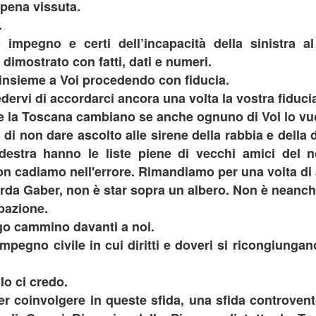
ANNI, SLITTANO AL 2022, ASSURDO.
ppena vissuta.
RANA PANORAMICA COLLI ALTI A MONTE MORELLO, GANDOLA:
.
 LAVORI, ATTESI DA 8 ANNI, SLITTANO AL 2022, ASSURDO.
o impegno e certi dell’incapacità della sinistra 
imostrato con fatti, dati e numeri.
 lavori per il ripristino della frana sulla panoramica dei Colli Alto
Monte Morello sono stati rinviati al 2022, si tratta di un fatto
e insieme a Voi procedendo con fiducia.
accettabile dopo oltre 8 anni di attesa”.
dervi di accordarci ancora una volta la vostra fiduci
 esprime così Paolo Gandola, consigliere metropolitano di Forza Italia
e la Toscana cambiano se anche ognuno di Voi lo vu
entrodestra per il cambiamento che nei giorni scorsi ha finalmente
GANDOLA: BENE L’INCONTRO IN PREFETTURA ,
UG
di non dare ascolto alle sirene della rabbia e della di
uto risposta dagli uffici metropolitani.
26
UNICA SALVEZZA PER LA GKN È TROVARE UN
odestra hanno le liste piene di vecchi amici del n
NUOVO INVESTITORE.
n cadiamo nell'errore. Rimandiamo per una volta di
ANDOLA, BENE L’INCONTRO IN PREFETTURA DI OGGI
icorda Gaber, non è star sopra un albero. Non è neanc
OMERIGGIO, UNICA SALVEZZA PER LA GKN È TROVARE UN
ipazione.
UOVO INVESTITORE.
o cammino davanti a noi.
pegno civile in cui diritti e doveri si ricongiunga
.
Io ci credo.
CENTENARIO DELLA SCOMPARSA DEL TENORE
UG
r coinvolgere in queste sfida, una sfida controvent
26
ENRICO CARUSO, GANDOLA: ONORIAMO IL