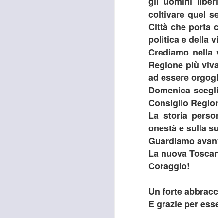
gli uomini libe
coltivare quel s
C
Città che porta 
C
M
politica e della v
2
Crediamo nella v
Regione più viva
“O
de
ad essere orgogli
Be
Domenica scegli 
A
Consiglio Regio
La storia perso
onestà e sulla s
Guardiamo avanti
M
D
La nuova Toscan
A
Coraggio!
I
"D
Un forte abbracc
Fi
E grazie per ess
i 
A