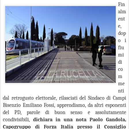
Fin
alm
ent
e,
dop
o i
fiu
mi
di
co
m
me
nti
dal retrogusto elettorale, rilasciati del Sindaco di Campi
Bisenzio Emiliano Fossi, apprendiamo, da altri esponenti
del PD, parole di buon senso e assolutamente
condivisibili,
dichiara in una nota Paolo Gandola,
Capogruppo di Forza Italia presso il Consiglio