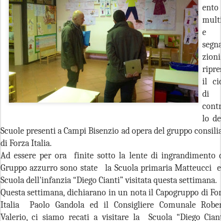
ento
mult
e
segn
zion
ripre
il ci
di
cont
lo de
Scuole presenti a Campi Bisenzio ad opera del gruppo consili
di Forza Italia.
Ad essere per ora finite sotto la lente di ingrandimento 
Gruppo azzurro sono state la Scuola primaria Matteucci e
Scuola dell'infanzia “Diego Cianti” visitata questa settimana.
Questa settimana, dichiarano in un nota il Capogruppo di Fo
Italia Paolo Gandola ed il Consigliere Comunale Robe
Valerio, ci siamo recati a visitare la Scuola “Diego Ciant