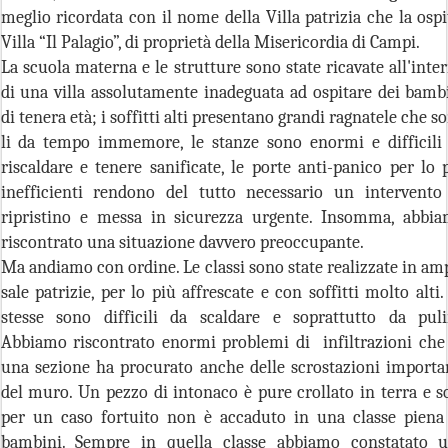
meglio ricordata con il nome della Villa patrizia che la ospi
Villa “Il Palagio”, di proprietà della Misericordia di Campi.
La scuola materna e le strutture sono state ricavate all'inte
di una villa assolutamente inadeguata ad ospitare dei bamb
di tenera età; i soffitti alti presentano grandi ragnatele che s
li da tempo immemore, le stanze sono enormi e difficili
riscaldare e tenere sanificate, le porte anti-panico per lo 
inefficienti rendono del tutto necessario un intervento
ripristino e messa in sicurezza urgente. Insomma, abbi
riscontrato una situazione davvero preoccupante.
Ma andiamo con ordine. Le classi sono state realizzate in am
sale patrizie, per lo più affrescate e con soffitti molto alti.
stesse sono difficili da scaldare e soprattutto da puli
Abbiamo riscontrato enormi problemi di infiltrazioni che
una sezione ha procurato anche delle scrostazioni importa
del muro. Un pezzo di intonaco è pure crollato in terra e s
per un caso fortuito non è accaduto in una classe piena
bambini. Sempre in quella classe abbiamo constatato 