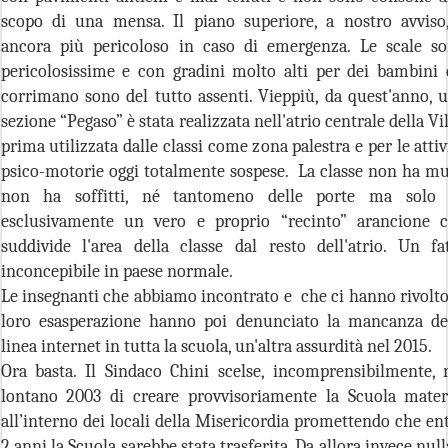
scopo di una mensa. Il piano superiore, a nostro avviso
ancora più pericoloso in caso di emergenza. Le scale s
pericolosissime e con gradini molto alti per dei bambini 
corrimano sono del tutto assenti. Vieppiù, da quest'anno, 
sezione “Pegaso” è stata realizzata nell'atrio centrale della Vil
prima utilizzata dalle classi come zona palestra e per le attiv
psico-motorie oggi totalmente sospese. La classe non ha mu
non ha soffitti, né tantomeno delle porte ma solo
esclusivamente un vero e proprio “recinto” arancione 
suddivide l'area della classe dal resto dell'atrio. Un fa
inconcepibile in paese normale.
Le insegnanti che abbiamo incontrato e che ci hanno rivolto
loro esasperazione hanno poi denunciato la mancanza de
linea internet in tutta la scuola, un'altra assurdità nel 2015.
Ora basta. Il Sindaco Chini scelse, incomprensibilmente, 
lontano 2003 di creare provvisoriamente la Scuola mate
all’interno dei locali della Misericordia promettendo che en
2 anni la Scuola sarebbe stata trasferita. Da allora invece null