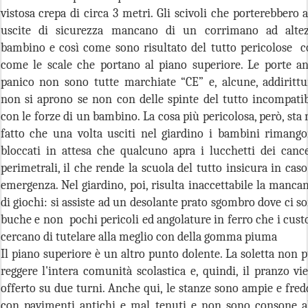
vistosa crepa di circa 3 metri. Gli scivoli che porterebbero a
uscite di sicurezza mancano di un corrimano ad alte
bambino e così come sono risultato del tutto pericolose c
come le scale che portano al piano superiore. Le porte an
panico non sono tutte marchiate “CE” e, alcune, addirittu
non si aprono se non con delle spinte del tutto incompatib
con le forze di un bambino. La cosa più pericolosa, però, sta 
fatto che una volta usciti nel giardino i bambini rimang
bloccati in attesa che qualcuno apra i lucchetti dei cance
perimetrali, il che rende la scuola del tutto insicura in caso
emergenza. Nel giardino, poi, risulta inaccettabile la manca
di giochi: si assiste ad un desolante prato sgombro dove ci s
buche e non pochi pericoli ed angolature in ferro che i cust
cercano di tutelare alla meglio con della gomma piuma
Il piano superiore è un altro punto dolente. La soletta non 
reggere l'intera comunità scolastica e, quindi, il pranzo vi
offerto su due turni. Anche qui, le stanze sono ampie e fred
con pavimenti antichi e mal tenuti e non sono consone a