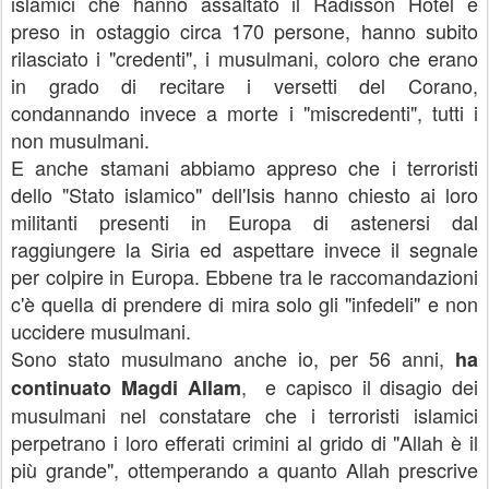
islamici che hanno assaltato il Radisson Hotel e
preso in ostaggio circa 170 persone, hanno subito
rilasciato i "credenti", i musulmani, coloro che erano
in grado di recitare i versetti del Corano,
condannando i
nvece a morte i "miscredenti", tutti i
non musulmani.
E anche stamani abbiamo appreso che i terroristi
dello "Stato islamico" dell'Isis hanno chiesto ai loro
militanti presenti in Europa di astenersi dal
raggiungere la Siria ed aspettare invece il segnale
per colpire in Europa. Ebbene tra le raccomandazioni
c'è quella di prendere di mira solo gli "infedeli" e non
uccidere musulmani.
Sono stato musulmano anche io, per 56 anni,
ha
, e capisco il disagio dei
continuato Magdi Allam
musulmani nel constatare che i terroristi islamici
perpetrano i loro efferati crimini al grido di "Allah è il
più grande", ottemperando a quanto Allah prescrive