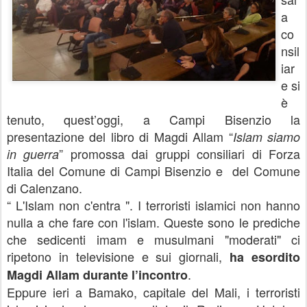
a
co
nsil
iar
e si
è
tenuto, quest’oggi, a Campi Bisenzio la
presentazione del libro di Magdi Allam “
Islam siamo
” promossa dai gruppi consiliari di Forza
in guerra
Italia del Comune di Campi Bisenzio e del Comune
di Calenzano.
“ L'Islam non c'entra ". I terroristi islamici non hanno
nulla a che fare con l'islam. Queste sono le prediche
che sedicenti imam e musulmani "moderati" ci
ripetono in televisione e sui giornali,
ha esordito
.
Magdi Allam durante l’incontro
Eppure ieri a Bamako, capitale del Mali, i terroristi