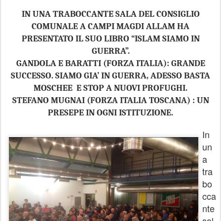
IN UNA TRABOCCANTE SALA DEL CONSIGLIO
COMUNALE A CAMPI MAGDI ALLAM HA
PRESENTATO IL SUO LIBRO “ISLAM SIAMO IN
GUERRA”.
GANDOLA E BARATTI (FORZA ITALIA): GRANDE
SUCCESSO. SIAMO GIA’ IN GUERRA, ADESSO BASTA
MOSCHEE E STOP A NUOVI PROFUGHI.
STEFANO MUGNAI (FORZA ITALIA TOSCANA) : UN
PRESEPE IN OGNI ISTITUZIONE.
In
un
a
tra
bo
cca
nte
sal