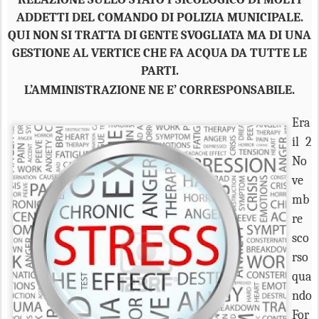
ADDETTI DEL COMANDO DI POLIZIA MUNICIPALE.
QUI NON SI TRATTA DI GENTE SVOGLIATA MA DI UNA
GESTIONE AL VERTICE CHE FA ACQUA DA TUTTE LE
PARTI.
L’AMMINISTRAZIONE NE E’ CORRESPONSABILE.
Era
il 2
No
ve
mb
re
sco
rso
qua
ndo
For