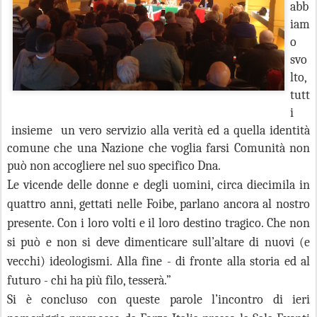
abb
iam
o
svo
lto,
tutt
i
insieme un vero servizio alla verità ed a quella identità
comune che una Nazione che voglia farsi Comunità non
può non accogliere nel suo specifico Dna.
Le vicende delle donne e degli uomini, circa diecimila in
quattro anni, gettati nelle Foibe, parlano ancora al nostro
presente. Con i loro volti e il loro destino tragico. Che non
si può e non si deve dimenticare sull’altare di nuovi (e
vecchi) ideologismi.
Alla fine - di fronte alla storia ed al
futuro - chi ha più filo, tesserà.”
Si è concluso con queste parole l’incontro di ieri