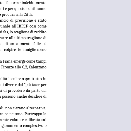
dato l’enorme indebitamento
26
ACCOLTELLAMENTO
conti e per questo continuano
A CAMPI BISENZIO IN
 procura alla Città.
VIA CHIELLA E FURTI
ancio di previsione è stato
DAI LOCALI DEL
munale all’IRPEF così come
 fa), lo scaglione di reddito
CENTRO, GANDOLA
vare all’ultimo scaglione di
E QUERCIOLI: E’
rma di un aumento folle ed
TEMPO DI
à a colpire le famiglie meno
INVERTIRE LA
ROTTA
ella Piana emerge come Campi
 Firenze allo 0,2, Calenzano
RISSA ED ACCOLTELLAMENTO
A CAMPI BISENZIO IN VIA
CHIELLA E FURTI DAI LOCALI
alità locale e soprattutto in
DEL CENTRO, GANDOLA E
i diverse dal “più tasse per
QUERCIOLI: E’ TEMPO DI
à di prevedere da parte dei
INVERTIRE LA ROTTA, A CAMPI
i possono anche decidere di
BISENZIO L'INSICUREZZA
DILAGA
li non c’erano alternative;
ra ce ne sono. Purtroppo la
“Durante questi mesi estivi sta
mente calata e calibrata sul
continuando, imperturbato, il
 ragionamento complessivo e
problema della mancata sicurezza