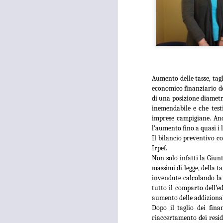
Aumento delle tasse, tag
economico finanziario de
di una posizione diametr
inemendabile e che test
imprese campigiane. Anco
l’aumento fino a quasi i l
Il bilancio preventivo c
Irpef.
Non solo infatti la Giun
massimi di legge, della 
invendute calcolando la 
tutto il comparto dell’ed
aumento delle addizionali
Dopo il taglio dei fina
riaccertamento dei resid
MOSTRA
AUG