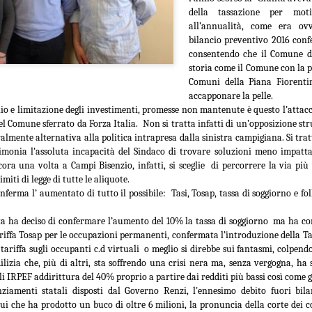
della tassazione per motiv
“In vista dell’incontro già
all’annualità, come era ovv
la conferenza dei sindaci ed
bilancio preventivo 2016 conf
(Firenze, Empoli, Prato e Pi
consentendo che il Comune di
della società della salute de
storia come il Comune con la pi
parteciperanno all’incontro, 
Comuni della Piana Fiorenti
che rappresentano. Non serv
accapponare la pelle.
ed unica contro lo smantella
lio e limitazione degli investimenti, promesse non mantenute è questo l’attacco
assistenziale”.
l Comune sferrato da Forza Italia. Non si tratta infatti di un’opposizione st
almente alternativa alla politica intrapresa dalla sinistra campigiana. Si trat
imonia l'assoluta incapacità del Sindaco di trovare soluzioni meno impattan
ra una volta a Campi Bisenzio, infatti, si sceglie di percorrere la via più 
imiti di legge di tutte le aliquote.
onferma l’
aumentato di tutto il possibile: Tasi, Tosap, tassa di soggiorno e f
ta ha deciso di confermare l’aumento del 10% la tassa di soggiorno ma ha co
tariffa Tosap per le occupazioni permanenti, confermata l’introduzione della Ta
tariffa sugli occupanti c.d virtuali o meglio si direbbe sui fantasmi, colpendo
ilizia che, più di altri, sta soffrendo una crisi nera ma, senza vergogna, ha s
 IRPEF addirittura del 40% proprio a partire dai redditi più bassi così come g
nziamenti statali disposti dal Governo Renzi, l'ennesimo debito fuori bil
ui che ha prodotto un buco di oltre 6 milioni, la pronuncia della corte dei c
MUSEO MANZI,
GUARDIA MEDICA,
AUG
AUG