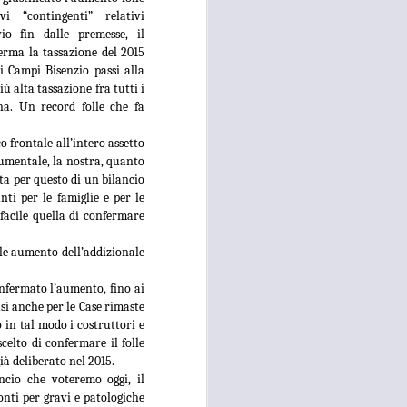
i “contingenti” relativi
 convocato per il 27 agosto prossimo, con
io fin dalle premesse, il
 i referenti dell’Asl Toscana Centro
erma la tassazione del 2015
stoia), i diversi rappresentanti zonali
 Campi Bisenzio passi alla
ll’area metropolitana fiorentina, che
ù alta tassazione fra tutti i
facciano valere le ragioni dei territori
na. Un record folle che fa
ono balbettii, serve una risposta forte
mento in corso del servizio di continuità
 frontale all’intero assetto
rumentale, la nostra, quanto
ta per questo di un bilancio
ti per le famiglie e per le
facile quella di confermare
olle aumento dell’addizionale
nfermato l’aumento, fino ai
si anche per le Case rimaste
 in tal modo i costruttori e
celto di confermare il folle
ià deliberato nel 2015.
ancio che voteremo oggi, il
onti per gravi e patologiche
RISSA ED
AUG