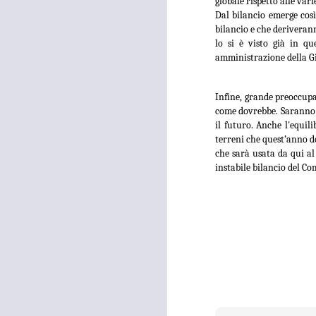
globale rispetto alle var
occupati senza titolo, dalla
società che gestisce la mostra
Dal bilancio emerge cos
Tutankhamon.
bilancio e che deriveran
lo si è visto già in q
F
amministrazione della Gi
L
Infine, grande preoccupa
come dovrebbe. Saranno r
A
il futuro. Anche l'equil
terreni che quest’anno d
che sarà usata da qui al
instabile bilancio del C
C
C
D
"N
di
Ri
si
A