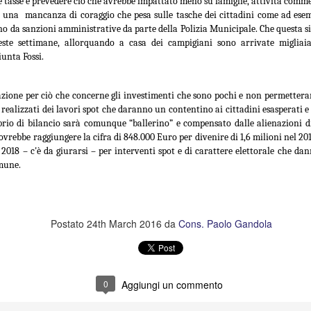
ie tasse e prevedere ciò che avrebbe impattato meno su famiglie, attività commer
di Guardia Medica costringendo i
presentata l’amministrazione
DIMOSTRA IL GRAVE DEFICIT
ì una mancanza di coraggio che pesa sulle tasche dei cittadini come ad ese
nostri cittadini a recarsi presso gli
comunale ha provveduto ad
INFRASTRUTTURALE
no da sanzioni amministrative da parte della Polizia Municipale. Che questa si
ambulatori presenti a Sesto
installare, proprio nei giorni scorsi,
ueste settimane, allorquando a casa dei campigiani sono arrivate miglia
Fiorentino o nell’area delle Signe”.
IRENZE ESCLUSA DALLE CITTÀ IN CORSA PER OSPITARE
i cartelli stradali che indicano la
unta Fossi.
’EUROVISION SONG CONTEST.
presenza del museo Antonio
Manzi, accolto negli splendidi
saloni di villa Rucellai.
zione per ciò che concerne gli investimenti che sono pochi e non permetteran
ealizzati dei lavori spot che daranno un contentino ai cittadini esasperati 
CHIUSA LA FILIALE BANCARIA DI SAN DONNINO,
UG
ibrio di bilancio sarà comunque “ballerino” e compensato dalle alienazioni 
26
GANDOLA, CARUSO E TESI (FI): IL COMUNE NON
ovrebbe raggiungere la cifra di 848.000 Euro per divenire di 1,6 milioni nel
 2018 – c'è da giurarsi – per interventi spot e di carattere elettorale che dan
HA TUTELATO I RESIDENTI DELLA FRAZIONE.
omune.
HIUSA LA FILIALE BANCARIA DI SAN DONNINO, GANDOLA,
ARUSO E TESI (FI): IL COMUNE NON HA TUTELATO I RESIDENTI
ELLA FRAZIONE.
Postato
24th March 2016
da
Cons. Paolo Gandola
onostante le 500 firme raccolte dai residenti di San Donnino, la
rezione di Banca Intesa ha tirato dritto e la filiale della Cassa di
sparmio di via Pistoiese ha chiuso per sempre nei giorni scorsi. Così
 è completato il lento declino della frazione".
FRANA PANORAMICA COLLI ALTI A MONTE
UG
0
Aggiungi un commento
26
MORELLO, GANDOLA: I LAVORI, ATTESI DA 8