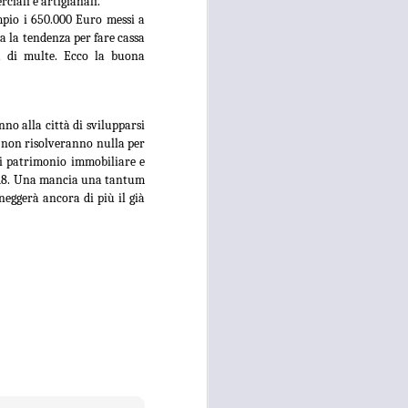
ciali e artigianali.
e della necessità di ripristinare la
mpio i 650.000 Euro messi a
quiete pubblica in più̀ zone di
a la tendenza per fare cassa
Campi Bisenzio tra il capoluogo,
ia di multe. Ecco la buona
San Martino, San Lorenzo e San
Donnino”.
no alla città di svilupparsi
e non risolveranno nulla per
di patrimonio immobiliare e
 2018. Una mancia una tantum
neggerà ancora di più il già