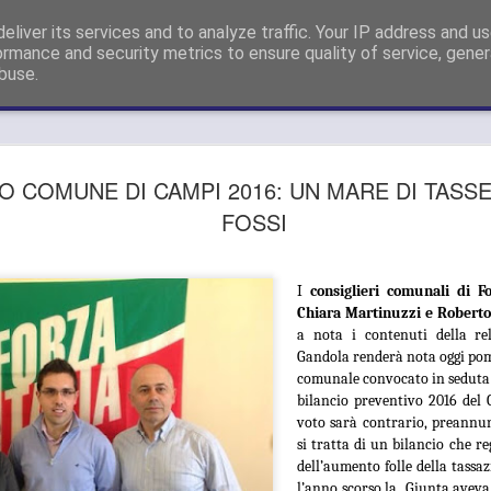
sigliere Metropolitano a Firenze e Capogruppo Forza Italia Consigli
eliver its services and to analyze traffic. Your IP address and u
ormance and security metrics to ensure quality of service, gene
buse.
GUARDIA
AUG
O COMUNE DI CAMPI 2016: UN MARE DI TASS
26
SI APPEL
FOSSI
DELLE SD
METROPO
I
consiglieri comunali di F
Chiara Martinuzzi e Roberto
"OPPONE
a nota i contenuti della re
Gandola renderà nota oggi pome
SMANTEL
comunale convocato in seduta d
SERVIZIO
bilancio preventivo 2016 del
voto sarà contrario, preannunc
GUARDIA MEDICA, GANDO
si tratta di un bilancio che re
DELLE SDS DELL’AREA 
dell’aumento folle della tassaz
SMANTELLAMENTO DEL S
l’anno scorso la Giunta aveva 