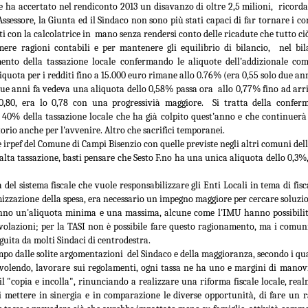
he ha accertato nel rendiconto 2013 un disavanzo di oltre 2,5 milioni, ricor
26
26
GANDOLA: MOLTO
DA MAGGIO A LUGLIO
’Assessore, la Giunta ed il Sindaco non sono più stati capaci di far tornare i 
BENE
SI SONO
ti con la calcolatrice in mano senza rendersi conto delle ricadute che tutto ciò
L’INSTALLAZIONE
REGISTRATE A
mere ragioni contabili e per mantenere gli equilibrio di bilancio, nel bil
DEI CARTELLI
CAMPI BISENZIO 19
ento della tassazione locale confermando le aliquote dell’addizionale co
quota per i redditi fino a 15.000 euro rimane allo 0.76% (era 0,55 solo due anni
STRADALI, ADESSO
SCOPERTURE DEL
due anni fa vedeva una aliquota dello 0,58% passa ora allo 0,77% fino ad arri
PERO’ OCCORRE
SERVIZIO. GANDOLA:
 0,80, era lo 0,78 con una progressivià maggiore. Si tratta della confe
ACCELLERARE
“UN FATTO
NUOVE AULE UNIVERSITARIE ALL’INTERNO DEL
UG
il 40% della tassazione locale che ha già colpito quest’anno e che continuer
NELL’AVVIO DEI
INACCETTABILE”
26
POLO SCIENTIFICO, GANDOLA: CANTIERE
torio anche per l'avvenire. Altro che sacrifici temporanei.
LAVORI
GUARDIA MEDICA, DA MAGGIO
 irpef del Comune di Campi Bisenzio con quelle previste negli altri comuni d
FERMO. L’AVVIO DEI LAVORI RINVIATO A META’
A LUGLIO SI SONO
alta tassazione, basti pensare che Sesto F.no ha una unica aliquota dello 0,3%,
MUSEO MANZI, GANDOLA:
SETTEMBRE
REGISTRATE A CAMPI
MOLTO BENE L’INSTALLAZIONE
UOVE AULE UNIVERSITARIE ALL’INTERNO DEL POLO
BISENZIO 19 SCOPERTURE
DEI CARTELLI STRADALI PER
del sistema fiscale che vuole responsabilizzare gli Enti Locali in tema di fisc
CIENTIFICO, GANDOLA: CANTIERE FERMO. L’AVVIO DEI LAVORI
DEL SERVIZIO. GANDOLA: “UN
SEGNALARE IL MUSEO,
mizzazione della spesa, era necessario un impegno maggiore per cercare soluzion
INVIATO A META’ SETTEMBRE
FATTO INACCETTABILE”
ADESSO PERO’ OCCORRE
hanno un'aliquota minima e una massima, alcune come l'IMU hanno possibilit
ACCELLERARE NELL’AVVIO DEI
volazioni; per la TASI non è possibile fare questo ragionamento, ma i comun
l protocollo sottoscritto è stato completamente disatteso.
“Continua l’esodo della guardia
LAVORI PER LA MESSA IN
eguita da molti Sindaci di centrodestra.
medica a Campi Bisenzio. Anche
SICUREZZA DEI LOCALI
o dalle solite argomentazioni del Sindaco e della maggioranza, secondo i qua
in questi mesi estivi a causa della
volendo, lavorare sui regolamenti, ogni tassa ne ha uno e margini di manov
FIRENZE ESCLUSA DALLE CITTÀ IN CORSA PER
UG
cronica assenza del personale, a
“Finalmente dopo circa 2 anni di
il "copia e incolla", rinunciando a realizzare una riforma fiscale locale, real
26
OSPITARE L’EUROVISION SONG CONTEST.
Campi Bisenzio si sono svolte
attesa dall’approvazione
di mettere in sinergia e in comparazione le diverse opportunità, di fare un
numerose interruzioni del servizio
all'umanità della mozione da noi
GANDOLA: UNA PESSIMA NOTIZIA CHE