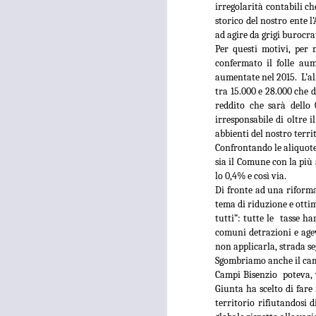
irregolarità contabili c
26
TUTANKHAMON,
storico del nostro ente l
GANDOLA: “LA
ad agire da grigi burocra
GALLERIA DELLE
Per questi motivi, per 
CARROZZE È DA
confermato il folle aum
aumentate nel 2015. L’ali
MESI OCCUPATA
tra 15.000 e 28.000 che 
SENZA PIÙ ALCUN
reddito che sarà dello
TITOLO"
A
irresponsabile di oltre 
MOSTRA TUTANKHAMON,
abbienti del nostro terri
GANDOLA: “LA GALLERIA
Confrontando le aliquote
DELLE CARROZZE È DA MESI
sia il Comune con la più 
OCCUPATA SENZA PIÙ ALCUN
lo 0,4% e così via.
TITOLO. LA METROCITTÀ
N
Di fronte ad una riforma 
PONGA IN ESSERE TUTTE LE
S
tema di riduzione e otti
AZIONI NECESSARIE PER
R
tutti”: tutte le tasse 
RIENTRARE IN POSSESSO DEI
comuni detrazioni e age
LOCALI”
“I
non applicarla, strada s
Sgombriamo anche il camp
“La città Metropolitana di Firenze
Campi Bisenzio poteva, 
rientri in possesso dei locali della
A
Giunta ha scelto di fare 
Galleria delle Carrozze di Palazzo
territorio rifiutandosi 
Medici Riccardi, oramai da mesi