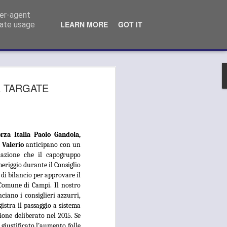
o Comunale Campi Bisenzio (FI)
ser-agent
LEARN MORE
GOT IT
rate usage
 MEDICA, GANDOLA
E TARGATE
LA AI PRESIDENTI
S DELL’AREA
LITANA:
orza Italia Paolo Gandola,
 Valerio
anticipano con un
TEVI ALLO
lazione che il capogruppo
riggio durante il Consiglio
LAMENTO DEL
i bilancio per approvare il
"
 Comune di Campi. Il nostro
iano i consiglieri azzurri,
LA SI APPELLA AI PRESIDENTI
gistra il passaggio a sistema
METROPOLITANA: "OPPONETEVI ALLO
ione deliberato nel 2015. Se
ERVIZIO DA PARTE DELL’ASL".
giustificato l’aumento folle