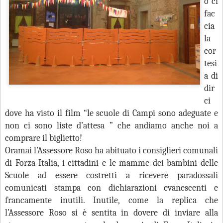
o ci
fac
cia
la
cor
tesi
a di
dir
ci
dove ha visto il film “le scuole di Campi sono adeguate e
non ci sono liste d’attesa ” che andiamo anche noi a
comprare il biglietto!
Oramai l’Assessore Roso ha abituato i consiglieri comunali
di Forza Italia, i cittadini e le mamme dei bambini delle
Scuole ad essere costretti a ricevere paradossali
comunicati stampa con dichiarazioni evanescenti e
francamente inutili. Inutile, come la replica che
l’Assessore Roso si è sentita in dovere di inviare alla