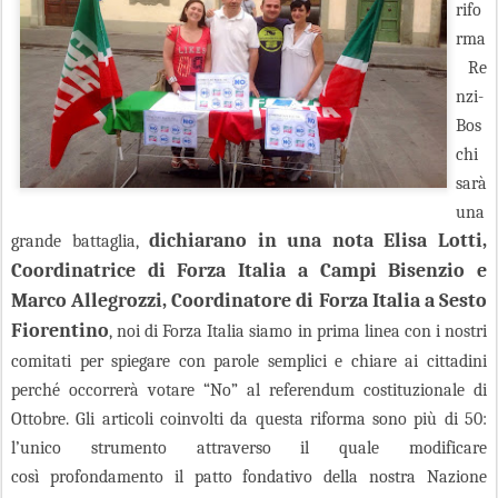
rifo
rma
Re
nzi-
Bos
chi
sarà
una
dichiarano in una nota Elisa Lotti,
grande battaglia,
Coordinatrice di Forza Italia a Campi Bisenzio e
Marco Allegrozzi, Coordinatore di Forza Italia a Sesto
Fiorentino
, noi di Forza Italia siamo in prima linea con i nostri
comitati per spiegare con parole semplici e chiare ai cittadini
perché occorrerà votare “No” al referendum costituzionale di
Ottobre. Gli articoli coinvolti da questa riforma sono più di 50:
l’unico strumento attraverso il quale modificare
così profondamento il patto fondativo della nostra Nazione