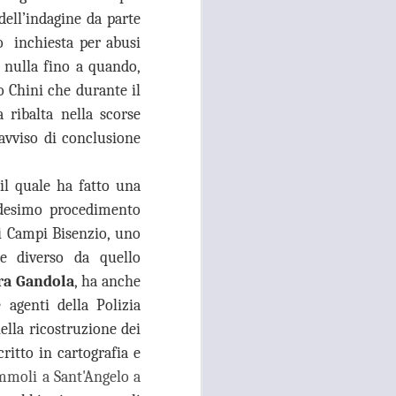
26
ell’indagine da parte
ACCOLTELLAMENTO
A CAMPI BISENZIO IN
o inchiesta per abusi
VIA CHIELLA E FURTI
 nulla fino a quando,
DAI LOCALI DEL
co Chini che durante il
CENTRO, GANDOLA
 ribalta nella scorse
E QUERCIOLI: E’
avviso di conclusione
TEMPO DI
INVERTIRE LA
ROTTA
il quale ha fatto una
RISSA ED ACCOLTELLAMENTO
edesimo procedimento
A CAMPI BISENZIO IN VIA
i Campi Bisenzio, uno
CHIELLA E FURTI DAI LOCALI
DEL CENTRO, GANDOLA E
e diverso da quello
QUERCIOLI: E’ TEMPO DI
ra Gandola
, ha anche
INVERTIRE LA ROTTA, A CAMPI
 agenti della Polizia
BISENZIO L'INSICUREZZA
DILAGA
lla ricostruzione dei
ritto in cartografia e
“Durante questi mesi estivi sta
continuando, imperturbato, il
ammoli a Sant'Angelo a
problema della mancata sicurezza