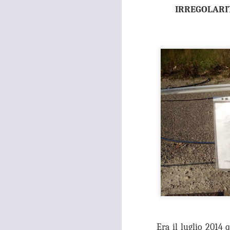
IRREGOLARIT
Era il luglio 2014
MOSTRA
AUG