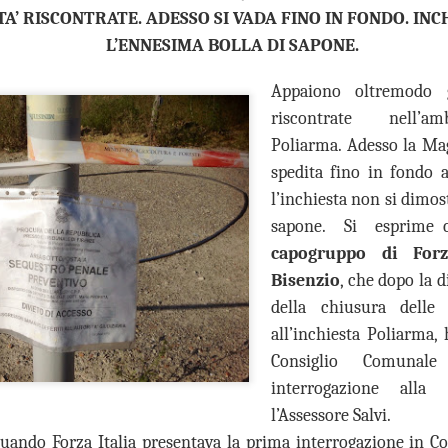
A’ RISCONTRATE. ADESSO SI VADA FINO IN FONDO. INC
“In vista dell’incontro già
L’ENNESIMA BOLLA DI SAPONE.
la conferenza dei sindaci ed
(Firenze, Empoli, Prato e Pi
della società della salute de
Appaiono oltremodo gr
parteciperanno all’incontro, 
riscontrate nell’amb
che rappresentano. Non serv
Poliarma. Adesso la Mag
ed unica contro lo smantella
assistenziale”.
spedita fino in fondo a
l’inchiesta non si dimos
sapone. Si esprime 
capogruppo di For
Bisenzio
, che dopo la d
della chiusura delle
all’inchiesta Poliarma,
Consiglio Comunal
interrogazione alla
l’Assessore Salvi.
 quando Forza Italia presentava la prima interrogazione in C
MUSEO MANZI,
GUARDIA MEDICA,
AUG
AUG