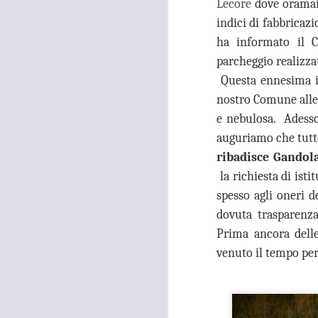
occupati senza titolo, dalla
Lecore
dove oramai 
società che gestisce la mostra
indici di fabbricaz
Tutankhamon.
ha informato il C
F
L
parcheggio realizza
Questa ennesima in
nostro Comune alle 
e nebulosa.
Adesso 
A
auguriamo che tutto
ribadisce Gandol
la richiesta di
isti
C
C
spesso agli oneri 
D
dovuta trasparenz
"N
Prima ancora delle
di
venuto il tempo per
Ri
si
A