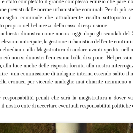
è stato completato il grande complesso edilizio che pare no
di Guardia Medica costringendo i
presentata l’amministrazione
DIMOSTRA IL GRAVE DEFICIT
nostri cittadini a recarsi presso gli
comunale ha provveduto ad
ione previsti dalle norme urbanistiche comunali. Per di più, s
INFRASTRUTTURALE
ambulatori presenti a Sesto
installare, proprio nei giorni scorsi,
onsiglio comunale che attualmente risulta sottoposto a 
Fiorentino o nell’area delle Signe”.
IRENZE ESCLUSA DALLE CITTÀ IN CORSA PER OSPITARE
i cartelli stradali che indicano la
’EUROVISION SONG CONTEST.
to proprio nel bel mezzo della cassa di espansione.
presenza del museo Antonio
Manzi, accolto negli splendidi
chiesta dimostra come ancora oggi, dopo gli scandali del 
saloni di villa Rucellai.
elezioni anticipate, la gestione urbanistica dell'ente continu
chiediamo alla Magistratura di andare avanti spedita nell’ac
CHIUSA LA FILIALE BANCARIA DI SAN DONNINO,
UG
 ciò non si dimostri l’ennesima bolla di sapone. Nel prossi
26
GANDOLA, CARUSO E TESI (FI): IL COMUNE NON
a
, alla luce anche delle risposta fornita alla nostra interro
HA TUTELATO I RESIDENTI DELLA FRAZIONE.
tuire una commissione di indagine interna essendo salito il
HIUSA LA FILIALE BANCARIA DI SAN DONNINO, GANDOLA,
ARUSO E TESI (FI): IL COMUNE NON HA TUTELATO I RESIDENTI
della cronaca per vicende analoghe mai chiarite nemmeno a n
ELLA FRAZIONE.
a.
onostante le 500 firme raccolte dai residenti di San Donnino, la
 responsabilità penali che sarà la magistratura a dover va
rezione di Banca Intesa ha tirato dritto e la filiale della Cassa di
 il nostro ente di accertare eventuali responsabilità politich
sparmio di via Pistoiese ha chiuso per sempre nei giorni scorsi. Così
 è completato il lento declino della frazione".
FRANA PANORAMICA COLLI ALTI A MONTE
UG
26
MORELLO, GANDOLA: I LAVORI, ATTESI DA 8