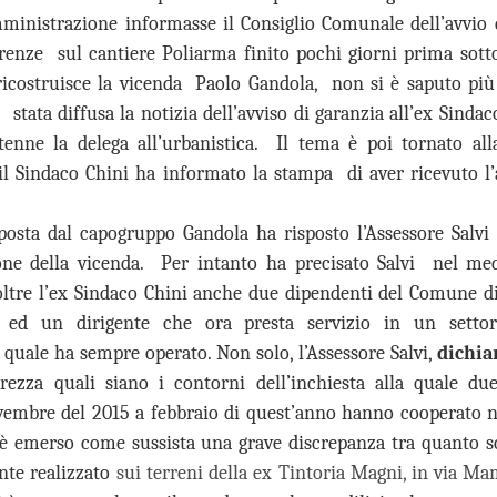
26
26
mministrazione informasse il Consiglio Comunale dell’avvio d
GANDOLA: MOLTO
DA MAGGIO A LUGLIO
BENE
SI SONO
irenze sul cantiere Poliarma finito pochi giorni prima sott
L’INSTALLAZIONE
REGISTRATE A
, ricostruisce la vicenda Paolo Gandola, non si è saputo più
DEI CARTELLI
CAMPI BISENZIO 19
 stata diffusa la notizia dell’avviso di garanzia all’ex Sinda
STRADALI, ADESSO
SCOPERTURE DEL
ne la delega all’urbanistica. Il tema è poi tornato alla
PERO’ OCCORRE
SERVIZIO. GANDOLA:
l Sindaco Chini ha informato la stampa di aver ricevuto l’
ACCELLERARE
“UN FATTO
NUOVE AULE UNIVERSITARIE ALL’INTERNO DEL
UG
NELL’AVVIO DEI
INACCETTABILE”
26
POLO SCIENTIFICO, GANDOLA: CANTIERE
LAVORI
GUARDIA MEDICA, DA MAGGIO
 posta dal capogruppo Gandola ha risposto l’Assessore Salvi 
FERMO. L’AVVIO DEI LAVORI RINVIATO A META’
A LUGLIO SI SONO
MUSEO MANZI, GANDOLA:
SETTEMBRE
ione della vicenda. Per intanto ha precisato Salvi nel m
REGISTRATE A CAMPI
MOLTO BENE L’INSTALLAZIONE
UOVE AULE UNIVERSITARIE ALL’INTERNO DEL POLO
 oltre l’ex Sindaco Chini anche due dipendenti del Comune d
BISENZIO 19 SCOPERTURE
DEI CARTELLI STRADALI PER
CIENTIFICO, GANDOLA: CANTIERE FERMO. L’AVVIO DEI LAVORI
DEL SERVIZIO. GANDOLA: “UN
SEGNALARE IL MUSEO,
1 ed un dirigente che ora presta servizio in un settor
INVIATO A META’ SETTEMBRE
FATTO INACCETTABILE”
ADESSO PERO’ OCCORRE
l quale ha sempre operato. Non solo, l’Assessore Salvi,
dichia
ACCELLERARE NELL’AVVIO DEI
l protocollo sottoscritto è stato completamente disatteso.
“Continua l’esodo della guardia
rezza quali siano i contorni dell’inchiesta alla quale due
LAVORI PER LA MESSA IN
medica a Campi Bisenzio. Anche
SICUREZZA DEI LOCALI
embre del 2015 a febbraio di quest’anno hanno cooperato ne
in questi mesi estivi a causa della
FIRENZE ESCLUSA DALLE CITTÀ IN CORSA PER
UG
 è emerso come sussista una grave discrepanza tra quanto sc
cronica assenza del personale, a
“Finalmente dopo circa 2 anni di
26
OSPITARE L’EUROVISION SONG CONTEST.
Campi Bisenzio si sono svolte
attesa dall’approvazione
nte realizzato
sui terreni della ex Tintoria Magni, in via M
numerose interruzioni del servizio
all'umanità della mozione da noi
GANDOLA: UNA PESSIMA NOTIZIA CHE