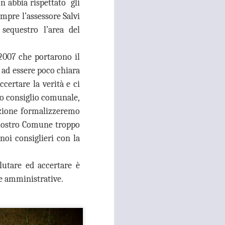
n abbia rispettato gli
e della necessità di ripristinare la
quiete pubblica in più̀ zone di
empre l’assessore Salvi
Campi Bisenzio tra il capoluogo,
sequestro l’area del
San Martino, San Lorenzo e San
Donnino”.
2007 che portarono il
i ad essere poco chiara
certare la verità e ci
mo consiglio comunale,
gazione formalizzeremo
 nostro Comune troppo
oi consiglieri con la
lutare ed accertare è
e e amministrative.