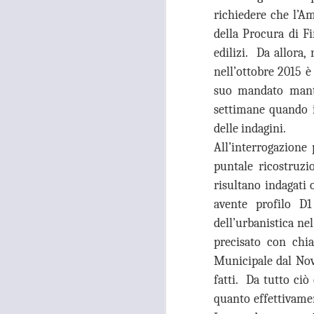
26
TUTANKHAMON,
richiedere che l’A
GANDOLA: “LA
della Procura di F
GALLERIA DELLE
edilizi. Da allora
CARROZZE È DA
nell’ottobre 2015 è
MESI OCCUPATA
suo mandato manten
SENZA PIÙ ALCUN
settimane quando i
TITOLO"
A
delle indagini.
MOSTRA TUTANKHAMON,
GANDOLA: “LA GALLERIA
All’interrogazione
DELLE CARROZZE È DA MESI
puntale ricostruz
OCCUPATA SENZA PIÙ ALCUN
TITOLO. LA METROCITTÀ
N
risultano indagati
PONGA IN ESSERE TUTTE LE
S
avente profilo D
AZIONI NECESSARIE PER
R
dell’urbanistica ne
RIENTRARE IN POSSESSO DEI
LOCALI”
“I
precisato con chia
Municipale dal Nov
“La città Metropolitana di Firenze
rientri in possesso dei locali della
A
fatti. Da tutto ciò
Galleria delle Carrozze di Palazzo
quanto effettivame
Medici Riccardi, oramai da mesi