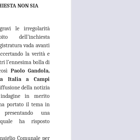
HIESTA NON SIA
 convocato per il 27 agosto prossimo, con
 i referenti dell’Asl Toscana Centro
stoia), i diversi rappresentanti zonali
ll’area metropolitana fiorentina, che
avi le irregolarità
facciano valere le ragioni dei territori
ito dell’inchiesta
ono balbettii, serve una risposta forte
istratura vada avanti
mento in corso del servizio di continuità
ccertando la verità e
tri l’ennesima bolla di
così
Paolo Gandola,
za Italia a Campi
iffusione della notizia
 indagine in merito
 ha portato il tema in
e presentando una
 quale ha risposto
onsiglio Comunale per
RISSA ED
AUG