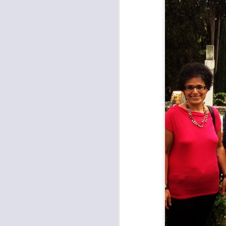
L
P
“D
è 
ur
di
A
I
M
D
S
A