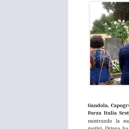
Gandola, Capogr
Forza Italia Ses
mostrando la sua
motivi,
Oriana ha 
MOSTRA
AUG