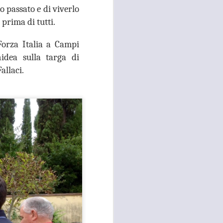
e della necessità di ripristinare la
 passato e di viverlo
quiete pubblica in più̀ zone di
prima di tutti.
Campi Bisenzio tra il capoluogo,
San Martino, San Lorenzo e San
Forza Italia a Campi
Donnino”.
idea sulla targa di
allaci.