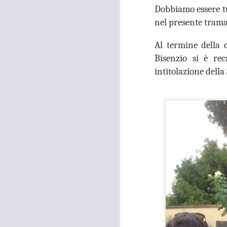
occupati senza titolo, dalla
Dobbiamo essere tu
società che gestisce la mostra
Tutankhamon.
nel presente trama
F
L
Al termine della 
Bisenzio si è re
intitolazione dell
A
C
C
D
"N
di
Ri
si
A