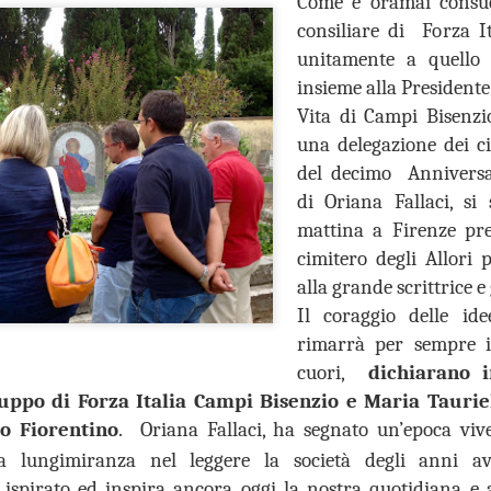
Come è oramai consu
consiliare di Forza I
“In vista dell’incontro già
la conferenza dei sindaci ed
unitamente a quello 
(Firenze, Empoli, Prato e Pi
insieme alla Presidente
della società della salute de
Vita di Campi Bisenzi
parteciperanno all’incontro, 
che rappresentano. Non serv
una delegazione dei ci
ed unica contro lo smantella
del decimo Anniversa
assistenziale”.
di Oriana Fallaci, si
mattina a Firenze pr
cimitero degli Allori
alla grande scrittrice e
Il coraggio delle ide
rimarrà per sempre i
cuori,
dichiarano 
uppo di Forza Italia Campi Bisenzio e Maria Taurie
to Fiorentino
. Oriana Fallaci, h
a segnato un’epoca viv
 lungimiranza nel leggere la società degli anni av
ispirato ed inspira ancora oggi la nostra quotidiana e a
MUSEO MANZI,
GUARDIA MEDICA,
AUG
AUG