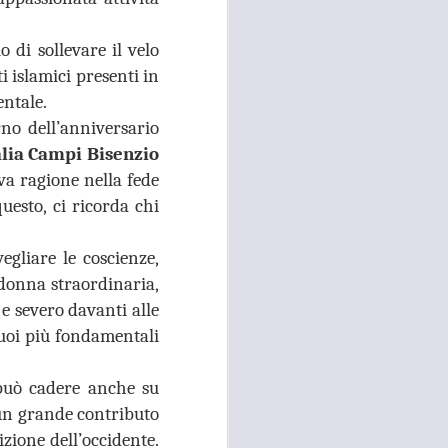
26
ACCOLTELLAMENTO
A CAMPI BISENZIO IN
 di sollevare il velo
VIA CHIELLA E FURTI
i islamici presenti in
DAI LOCALI DEL
entale.
CENTRO, GANDOLA
no dell’anniversario
E QUERCIOLI: E’
alia Campi Bisenzio
TEMPO DI
va ragione nella fede
INVERTIRE LA
uesto, ci ricorda chi
ROTTA
RISSA ED ACCOLTELLAMENTO
A CAMPI BISENZIO IN VIA
egliare le coscienze,
CHIELLA E FURTI DAI LOCALI
donna straordinaria,
DEL CENTRO, GANDOLA E
QUERCIOLI: E’ TEMPO DI
e severo davanti alle
INVERTIRE LA ROTTA, A CAMPI
suoi più fondamentali
BISENZIO L'INSICUREZZA
DILAGA
 può cadere anche su
“Durante questi mesi estivi sta
 un grande contributo
continuando, imperturbato, il
izione dell’occidente.
problema della mancata sicurezza