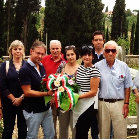
NON PREVEDE PER AVR ALCUN UTILE DI
IMPRESA
AVORI FIPILI, L’ULTIMA TEGOLA: L’INTERVENTO NON PREVEDE
ER AVR ALCUN UTILE DI IMPRESA
urante la seduta di mercoledì 28 luglio, del Consiglio metropolitano si
tornati a discutere della Fipili autorizzando l’intervento di somma
genza per il ripristino dell’arteria, dopo lo smottamento avvenuto in via
 Carcheri a Lastra a Signa.
IN 3 ANNI IL CONSIGLIO COMUNALE HA
UG
26
APPROVATO OLTRE 20 MOZIONI DI FORZA ITALIA.
GANDOLA: ANCHE DALL’OPPOSIZIONE SI HA
POSSIBILITA’ DI INCIDERE
N 3 ANNI IL CONSIGLIO COMUNALE HA APPROVATO OLTRE 20
OZIONI DI FORZA ITALIA. GANDOLA: ANCHE
ALL’OPPOSIZIONE SI HA POSSIBILITA’ DI INCIDERE PURCHE’
I ABBIANO IDEE E PROPOSTE CONCRETE.
RACCOLTA FIRME CONTRO LA CACCIA,
UG