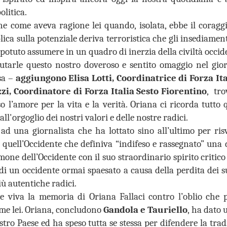
26
26
GANDOLA: MOLTO
DA MAGGIO A LUGLIO
olitica.
BENE
SI SONO
 come aveva ragione lei quando, isolata, ebbe il coraggio
L’INSTALLAZIONE
REGISTRATE A
ica sulla potenziale deriva terroristica che gli insediament
DEI CARTELLI
CAMPI BISENZIO 19
otuto assumere in un quadro di inerzia della civiltà occid
STRADALI, ADESSO
SCOPERTURE DEL
butarle questo nostro doveroso e sentito omaggio nel gior
PERO’ OCCORRE
SERVIZIO. GANDOLA:
sa –
aggiungono Elisa Lotti, Coordinatrice di Forza It
ACCELLERARE
“UN FATTO
NUOVE AULE UNIVERSITARIE ALL’INTERNO DEL
UG
zi, Coordinatore di Forza Italia Sesto Fiorentino
, tro
NELL’AVVIO DEI
INACCETTABILE”
26
POLO SCIENTIFICO, GANDOLA: CANTIERE
 l’amore per la vita e la verità. Oriana ci ricorda tutto q
LAVORI
GUARDIA MEDICA, DA MAGGIO
FERMO. L’AVVIO DEI LAVORI RINVIATO A META’
A LUGLIO SI SONO
ll'orgoglio dei nostri valori e delle nostre radici.
MUSEO MANZI, GANDOLA:
SETTEMBRE
REGISTRATE A CAMPI
MOLTO BENE L’INSTALLAZIONE
ad una giornalista che ha lottato sino all’ultimo per risv
UOVE AULE UNIVERSITARIE ALL’INTERNO DEL POLO
BISENZIO 19 SCOPERTURE
DEI CARTELLI STRADALI PER
CIENTIFICO, GANDOLA: CANTIERE FERMO. L’AVVIO DEI LAVORI
i quell’Occidente che definiva “indifeso e rassegnato”
una 
DEL SERVIZIO. GANDOLA: “UN
SEGNALARE IL MUSEO,
INVIATO A META’ SETTEMBRE
FATTO INACCETTABILE”
ADESSO PERO’ OCCORRE
one dell’Occidente con il suo straordinario spirito critico 
ACCELLERARE NELL’AVVIO DEI
 di un occidente ormai spaesato a causa della perdita dei 
l protocollo sottoscritto è stato completamente disatteso.
“Continua l’esodo della guardia
LAVORI PER LA MESSA IN
più autentiche radici.
medica a Campi Bisenzio. Anche
SICUREZZA DEI LOCALI
in questi mesi estivi a causa della
 viva la memoria di Oriana Fallaci contro l’oblio che
FIRENZE ESCLUSA DALLE CITTÀ IN CORSA PER
UG
cronica assenza del personale, a
“Finalmente dopo circa 2 anni di
ome lei. Oriana, concludono
Gandola e Tauriello
, ha dato
26
OSPITARE L’EUROVISION SONG CONTEST.
Campi Bisenzio si sono svolte
attesa dall’approvazione
numerose interruzioni del servizio
stro Paese ed ha speso tutta se stessa per difendere la trad
all'umanità della mozione da noi
GANDOLA: UNA PESSIMA NOTIZIA CHE