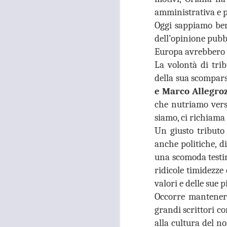
26
TUTANKHAMON,
amministrativa e p
GANDOLA: “LA
Oggi sappiamo bene
GALLERIA DELLE
dell’opinione pubbl
CARROZZE È DA
Europa avrebbero p
MESI OCCUPATA
La volontà di tri
SENZA PIÙ ALCUN
della sua scompar
TITOLO"
A
e Marco Allegroz
MOSTRA TUTANKHAMON,
GANDOLA: “LA GALLERIA
che nutriamo verso
DELLE CARROZZE È DA MESI
siamo, ci richiama a
OCCUPATA SENZA PIÙ ALCUN
Un giusto tributo 
TITOLO. LA METROCITTÀ
N
PONGA IN ESSERE TUTTE LE
S
anche politiche, d
AZIONI NECESSARIE PER
R
una scomoda testim
RIENTRARE IN POSSESSO DEI
ridicole timidezze
LOCALI”
“I
valori e delle sue 
“La città Metropolitana di Firenze
Occorre mantenere
rientri in possesso dei locali della
A
grandi scrittori c
Galleria delle Carrozze di Palazzo
Medici Riccardi, oramai da mesi
alla cultura del no