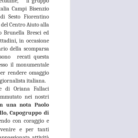
etudine, il gruppo
talia Campi Bisenzio
 convocato per il 27 agosto prossimo, con
 i referenti dell’Asl Toscana Centro
di Sesto Fiorentino
stoia), i diversi rappresentanti zonali
 del Centro Aiuto alla
ll’area metropolitana fiorentina, che
o Brunella Bresci ed
facciano valere le ragioni dei territori
ono balbettii, serve una risposta forte
ttadini, in occasione
mento in corso del servizio di continuità
rio della scomparsa
 sono recati questa
esso il monumentale
 per rendere omaggio
 giornalista italiana.
e di Oriana Fallaci
mmutato nei nostri
in una nota Paolo
llo, Capogruppo di
endo con coraggio e
venire
e per tanti
ppassionata attività
RISSA ED
AUG