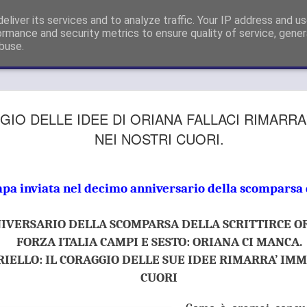
sigliere Metropolitano a Firenze e Capogruppo Forza Italia Consigli
eliver its services and to analyze traffic. Your IP address and u
ormance and security metrics to ensure quality of service, gene
buse.
GUARDIA
AUG
GIO DELLE IDEE DI ORIANA FALLACI RIMARRA
26
SI APPEL
NEI NOSTRI CUORI.
DELLE SD
METROPO
mpa inviata nel decimo anniversario della scomparsa d
"OPPONE
IVERSARIO DELLA SCOMPARSA DELLA SCRITTIRCE OR
SMANTEL
FORZA ITALIA CAMPI E SESTO: ORIANA CI MANCA.
SERVIZIO
IELLO: IL CORAGGIO DELLE SUE IDEE RIMARRA’ IMM
GUARDIA MEDICA, GANDO
CUORI
DELLE SDS DELL’AREA 
SMANTELLAMENTO DEL S