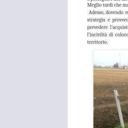
occupati senza titolo, dalla
Meglio tardi che ma
società che gestisce la mostra
Tutankhamon.
Adesso, dovendo re
F
strategia e provve
L
prevedere l’acquis
l’inciviltà di col
territorio.
A
C
C
D
"N
di
Ri
si
A