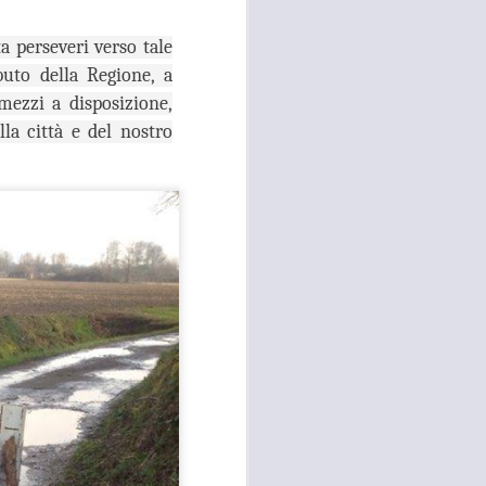
e della necessità di ripristinare la
quiete pubblica in più̀ zone di
 perseveri verso tale
Campi Bisenzio tra il capoluogo,
buto della Regione, a
San Martino, San Lorenzo e San
Donnino”.
mezzi a disposizione,
la città e del nostro