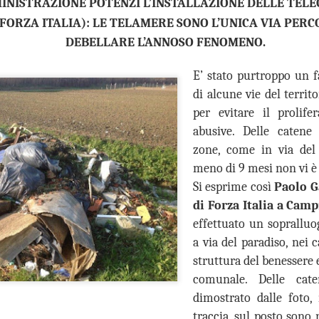
INISTRAZIONE POTENZI L’INSTALLAZIONE DELLE TELE
“In vista dell’incontro già
FORZA ITALIA): LE TELAMERE SONO L’UNICA VIA PERC
la conferenza dei sindaci ed
DEBELLARE L’ANNOSO FENOMENO.
(Firenze, Empoli, Prato e Pi
della società della salute de
E’ stato purtroppo un f
parteciperanno all’incontro, 
che rappresentano. Non serv
di alcune vie del territ
ed unica contro lo smantella
per evitare il prolifer
assistenziale”.
abusive. Delle catene 
zone, come in via del
meno di 9 mesi non vi è 
Si esprime così
Paolo G
di Forza Italia a Camp
effettuato un sopralluo
a via del paradiso, nei 
struttura del benessere e
comunale. Delle cate
dimostrato dalle foto,
traccia, sul posto sono r
MUSEO MANZI,
GUARDIA MEDICA,
AUG
AUG