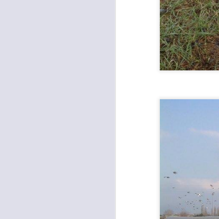
L
P
“D
è 
ur
di
A
I
M
D
S
A