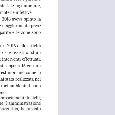
26
ACCOLTELLAMENTO
materiale ingombrante,
A CAMPI BISENZIO IN
materie infettive.
VIA CHIELLA E FURTI
l 2016 aveva spinto la
DAI LOCALI DEL
elle maggiormente prese
CENTRO, GANDOLA
sparite e le zone sono
E QUERCIOLI: E’
TEMPO DI
ort 2016 delle attività
INVERTIRE LA
o si è assistito ad un
ROTTA
interventi effettuati,
RISSA ED ACCOLTELLAMENTO
A CAMPI BISENZIO IN VIA
tati appena 16 con un
CHIELLA E FURTI DAI LOCALI
 testimoniano come la
DEL CENTRO, GANDOLA E
ai stata realizzata nel
QUERCIOLI: E’ TEMPO DI
INVERTIRE LA ROTTA, A CAMPI
ettori ambientali sono
BISENZIO L'INSICUREZZA
ono.
DILAGA
omportamenti incivili,
he l’amministrazione
“Durante questi mesi estivi sta
continuando, imperturbato, il
fiorentina, ha iniziato
problema della mancata sicurezza