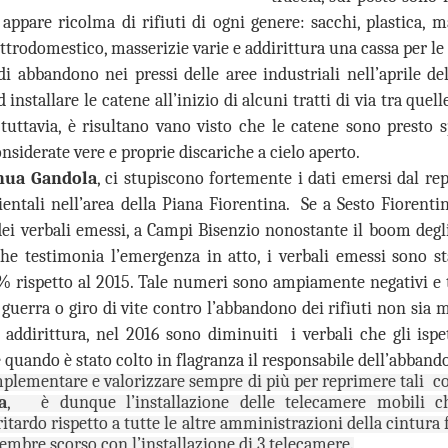
26
26
GANDOLA: MOLTO
DA MAGGIO A LUGLIO
appare ricolma di rifiuti di ogni genere: sacchi, plastica, 
BENE
SI SONO
ttrodomestico, masserizie varie e addirittura una cassa per le 
L’INSTALLAZIONE
REGISTRATE A
di abbandono nei pressi delle aree industriali nell’aprile de
DEI CARTELLI
CAMPI BISENZIO 19
installare le catene all’inizio di alcuni tratti di via tra qu
STRADALI, ADESSO
SCOPERTURE DEL
 tuttavia, è risultano vano visto che le catene sono presto 
PERO’ OCCORRE
SERVIZIO. GANDOLA:
nsiderate vere e proprie discariche a cielo aperto.
ACCELLERARE
“UN FATTO
NUOVE AULE UNIVERSITARIE ALL’INTERNO DEL
UG
nua Gandola
, ci stupiscono fortemente i dati emersi dal rep
NELL’AVVIO DEI
INACCETTABILE”
26
POLO SCIENTIFICO, GANDOLA: CANTIERE
ientali nell’area della Piana Fiorentina. Se a Sesto Fiorentin
LAVORI
GUARDIA MEDICA, DA MAGGIO
FERMO. L’AVVIO DEI LAVORI RINVIATO A META’
A LUGLIO SI SONO
 verbali emessi, a Campi Bisenzio nonostante il boom degli 
MUSEO MANZI, GANDOLA:
SETTEMBRE
REGISTRATE A CAMPI
MOLTO BENE L’INSTALLAZIONE
e testimonia l’emergenza in atto, i verbali emessi sono s
UOVE AULE UNIVERSITARIE ALL’INTERNO DEL POLO
BISENZIO 19 SCOPERTURE
DEI CARTELLI STRADALI PER
 rispetto al 2015. Tale numeri sono ampiamente negativi e
CIENTIFICO, GANDOLA: CANTIERE FERMO. L’AVVIO DEI LAVORI
DEL SERVIZIO. GANDOLA: “UN
SEGNALARE IL MUSEO,
INVIATO A META’ SETTEMBRE
FATTO INACCETTABILE”
guerra o giro di vite contro l’abbandono dei rifiuti non sia m
ADESSO PERO’ OCCORRE
ACCELLERARE NELL’AVVIO DEI
 addirittura, nel 2016 sono diminuiti i verbali che gli isp
l protocollo sottoscritto è stato completamente disatteso.
“Continua l’esodo della guardia
LAVORI PER LA MESSA IN
e quando è stato colto in flagranza il responsabile dell’abband
medica a Campi Bisenzio. Anche
SICUREZZA DEI LOCALI
in questi mesi estivi a causa della
mplementare e valorizzare sempre di più per reprimere tali c
FIRENZE ESCLUSA DALLE CITTÀ IN CORSA PER
UG
cronica assenza del personale, a
a
, è dunque l’installazione delle telecamere mobili c
“Finalmente dopo circa 2 anni di
26
OSPITARE L’EUROVISION SONG CONTEST.
Campi Bisenzio si sono svolte
attesa dall’approvazione
itardo rispetto a tutte le altre amministrazioni della cintura 
numerose interruzioni del servizio
all'umanità della mozione da noi
GANDOLA: UNA PESSIMA NOTIZIA CHE
cembre scorso con l’installazione di 3 telecamere.