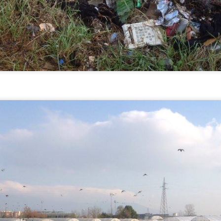
NON PREVEDE PER AVR ALCUN UTILE DI
IMPRESA
AVORI FIPILI, L’ULTIMA TEGOLA: L’INTERVENTO NON PREVEDE
ER AVR ALCUN UTILE DI IMPRESA
urante la seduta di mercoledì 28 luglio, del Consiglio metropolitano si
tornati a discutere della Fipili autorizzando l’intervento di somma
genza per il ripristino dell’arteria, dopo lo smottamento avvenuto in via
 Carcheri a Lastra a Signa.
IN 3 ANNI IL CONSIGLIO COMUNALE HA
UG
26
APPROVATO OLTRE 20 MOZIONI DI FORZA ITALIA.
GANDOLA: ANCHE DALL’OPPOSIZIONE SI HA
POSSIBILITA’ DI INCIDERE
N 3 ANNI IL CONSIGLIO COMUNALE HA APPROVATO OLTRE 20
OZIONI DI FORZA ITALIA. GANDOLA: ANCHE
ALL’OPPOSIZIONE SI HA POSSIBILITA’ DI INCIDERE PURCHE’
I ABBIANO IDEE E PROPOSTE CONCRETE.
RACCOLTA FIRME CONTRO LA CACCIA,
UG