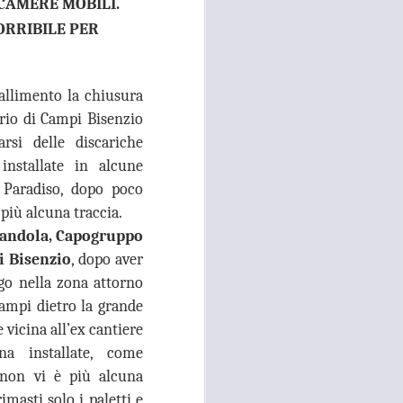
CAMERE MOBILI.
 convocato per il 27 agosto prossimo, con
ORRIBILE PER
 i referenti dell’Asl Toscana Centro
stoia), i diversi rappresentanti zonali
ll’area metropolitana fiorentina, che
allimento la chiusura
facciano valere le ragioni dei territori
ono balbettii, serve una risposta forte
orio di Campi Bisenzio
mento in corso del servizio di continuità
arsi delle discariche
installate in alcune
 Paradiso, dopo poco
più alcuna traccia.
andola, Capogruppo
i Bisenzio
, dopo aver
go nella zona attorno
campi dietro la grande
 vicina all’ex cantiere
na installate, come
 non vi è più alcuna
imasti solo i paletti e
RISSA ED
AUG