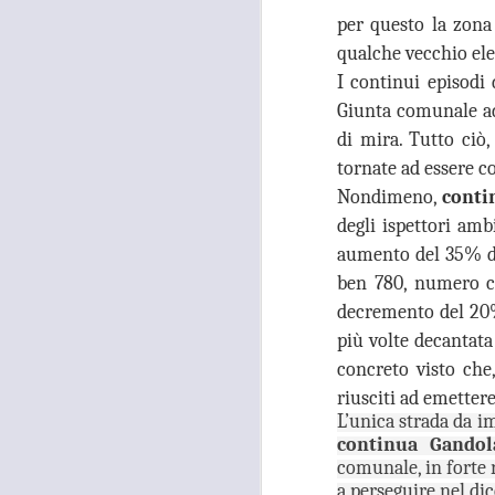
26
TUTANKHAMON,
per questo la zona 
GANDOLA: “LA
qualche vecchio ele
GALLERIA DELLE
I continui episodi 
CARROZZE È DA
Giunta comunale ad 
MESI OCCUPATA
di mira. Tutto ciò,
SENZA PIÙ ALCUN
tornate ad essere co
TITOLO"
A
Nondimeno,
conti
MOSTRA TUTANKHAMON,
degli ispettori amb
GANDOLA: “LA GALLERIA
DELLE CARROZZE È DA MESI
aumento del 35% dei
OCCUPATA SENZA PIÙ ALCUN
ben 780, numero ch
TITOLO. LA METROCITTÀ
N
PONGA IN ESSERE TUTTE LE
decremento del 20%
S
AZIONI NECESSARIE PER
R
più volte decantata 
RIENTRARE IN POSSESSO DEI
concreto visto che,
LOCALI”
“I
riusciti ad emetter
“La città Metropolitana di Firenze
L’unica strada da i
rientri in possesso dei locali della
A
continua Gandol
Galleria delle Carrozze di Palazzo
comunale, in forte r
Medici Riccardi, oramai da mesi
a perseguire nel di