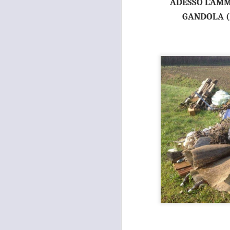
ADESSO L’AMM
GANDOLA (
MOSTRA
AUG