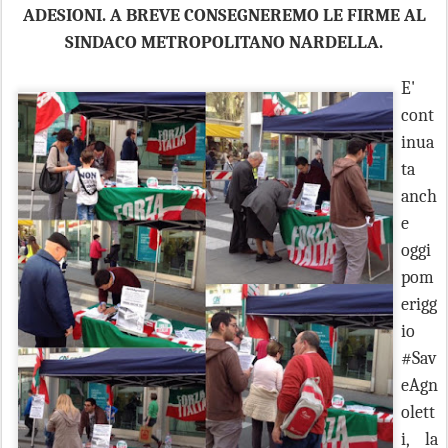
ADESIONI. A BREVE CONSEGNEREMO LE FIRME AL
SINDACO METROPOLITANO NARDELLA.
E'
cont
inua
ta
anch
e
oggi
pom
erigg
io
#Sav
eAgn
olett
i, la