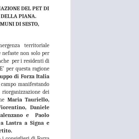
NAZIONE DEL PET DI
 convocato per il 27 agosto prossimo, con
 i referenti dell’Asl Toscana Centro
 DELLA PIANA.
stoia), i diversi rappresentanti zonali
MUNI DI SESTO,
ll’area metropolitana fiorentina, che
facciano valere le ragioni dei territori
ono balbettii, serve una risposta forte
mento in corso del servizio di continuità
ergenza territoriale
 nefaste non solo per
che per i residenti di
 E’ per questa ragione
ppo di Forza Italia
n campo manifestando
i riorganizzazione dei
che
Maria Tauriello,
orentino, Daniele
 Calenzano e Paolo
a Lastra a Signa e
tito.
i consiglieri di Forza
RISSA ED
AUG