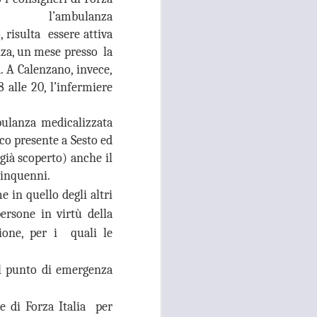
26
ACCOLTELLAMENTO
iana, l’ambulanza
A CAMPI BISENZIO IN
 risulta essere attiva
VIA CHIELLA E FURTI
nza, un mese presso la
DAI LOCALI DEL
. A Calenzano, invece,
CENTRO, GANDOLA
 alle 20, l’infermiere
E QUERCIOLI: E’
TEMPO DI
bulanza medicalizzata
INVERTIRE LA
co presente a Sesto ed
ROTTA
(già scoperto) anche il
RISSA ED ACCOLTELLAMENTO
cinquenni.
A CAMPI BISENZIO IN VIA
CHIELLA E FURTI DAI LOCALI
e in quello degli altri
DEL CENTRO, GANDOLA E
rsone in virtù della
QUERCIOLI: E’ TEMPO DI
INVERTIRE LA ROTTA, A CAMPI
zione, per i quali le
BISENZIO L'INSICUREZZA
DILAGA
il punto di emergenza
“Durante questi mesi estivi sta
continuando, imperturbato, il
ne di Forza Italia per
problema della mancata sicurezza