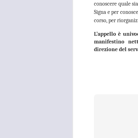
occupati senza titolo, dalla
conoscere quale
si
società che gestisce la mostra
Signa e per conosce
Tutankhamon.
corso, per riorganiz
F
L
L’appello è univ
manifestino net
direzione del serv
A
C
C
D
"N
di
Ri
si
A