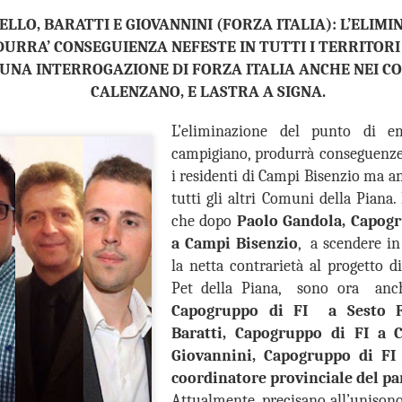
LLO, BARATTI E GIOVANNINI (FORZA ITALIA): L’ELIMI
“In vista dell’incontro già
la conferenza dei sindaci ed
URRA’ CONSEGUIENZA NEFESTE IN TUTTI I TERRITORI
(Firenze, Empoli, Prato e Pi
UNA INTERROGAZIONE DI FORZA ITALIA ANCHE NEI CO
della società della salute de
CALENZANO, E LASTRA A SIGNA.
parteciperanno all’incontro, 
che rappresentano. Non serv
ed unica contro lo smantella
L’eliminazione del punto di em
assistenziale”.
campigiano, produrrà conseguenze
i residenti di Campi Bisenzio ma an
tutti gli altri Comuni della Piana.
che dopo
Paolo Gandola, Capogru
a Campi Bisenzio
, a scendere i
la netta contrarietà al progetto d
Pet della Piana, sono ora an
Capogruppo di FI a Sesto Fi
Baratti, Capogruppo di FI a
Giovannini, Capogruppo di FI 
coordinatore provinciale del par
MUSEO MANZI,
Attualmente, precisano all’unisono 
GUARDIA MEDICA,
AUG
AUG