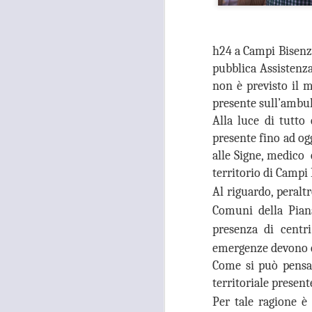
26
TUTANKHAMON,
GANDOLA: “LA
GALLERIA DELLE
h24 a Campi Bisenzi
CARROZZE È DA
pubblica Assistenza
MESI OCCUPATA
non è previsto il m
SENZA PIÙ ALCUN
presente sull’ambul
TITOLO"
A
Alla luce di tutto
MOSTRA TUTANKHAMON,
presente fino ad og
GANDOLA: “LA GALLERIA
alle Signe, medico 
DELLE CARROZZE È DA MESI
OCCUPATA SENZA PIÙ ALCUN
territorio di Campi
TITOLO. LA METROCITTÀ
N
Al riguardo, peralt
PONGA IN ESSERE TUTTE LE
S
AZIONI NECESSARIE PER
R
Comuni della Pian
RIENTRARE IN POSSESSO DEI
presenza di centri
LOCALI”
“I
emergenze devono e
“La città Metropolitana di Firenze
Come si può pensar
rientri in possesso dei locali della
A
territoriale present
Galleria delle Carrozze di Palazzo
Medici Riccardi, oramai da mesi
Per tale ragione è 