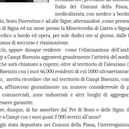
26
26
GANDOLA: MOLTO
DA MAGGIO A LUGLIO
Italia dei Comuni della P
BENE
SI SONO
medicalizzata, con medico a bordo,
L’INSTALLAZIONE
REGISTRATE A
o, Sesto Fiorentino e ad alle Signe, alternandosi ,come prese
DEI CARTELLI
CAMPI BISENZIO 19
 di Signa ed un mese presso la Misericordia di Lastra a Signa
STRADALI, ADESSO
SCOPERTURE DEL
edico a bordo ed opera, per sole dodici ore al giorno, dalle 8
PERO’ OCCORRE
SERVIZIO. GANDOLA:
anza di soccorso e rianimazione.
ACCELLERARE
“UN FATTO
NUOVE AULE UNIVERSITARIE ALL’INTERNO DEL
UG
 ciò, appare dunque evidente come l’eliminazione dell’am
NELL’AVVIO DEI
INACCETTABILE”
26
POLO SCIENTIFICO, GANDOLA: CANTIERE
gi a Campi Bisenzio aggraverà grandemente l’attività del medi
LAVORI
GUARDIA MEDICA, DA MAGGIO
FERMO. L’AVVIO DEI LAVORI RINVIATO A META’
che sarà chiamato a coprire, oltre al territorio di Calenzano 
A LUGLIO SI SONO
MUSEO MANZI, GANDOLA:
SETTEMBRE
REGISTRATE A CAMPI
 Bisenzio con i suoi 46.000 residenti di cui 5000 ultrasettanta
MOLTO BENE L’INSTALLAZIONE
UOVE AULE UNIVERSITARIE ALL’INTERNO DEL POLO
BISENZIO 19 SCOPERTURE
DEI CARTELLI STRADALI PER
ro, merita ricordare che
sul territorio di Campi Bisenzio, com
CIENTIFICO, GANDOLA: CANTIERE FERMO. L’AVVIO DEI LAVORI
DEL SERVIZIO. GANDOLA: “UN
SEGNALARE IL MUSEO,
INVIATO A META’ SETTEMBRE
a, affluiscono giornalmente un numero considerevole di pe
FATTO INACCETTABILE”
ADESSO PERO’ OCCORRE
ACCELLERARE NELL’AVVIO DEI
 commerciali, zone industriali e altri luoghi di aggrega
l protocollo sottoscritto è stato completamente disatteso.
“Continua l’esodo della guardia
LAVORI PER LA MESSA IN
ssere garantite.
medica a Campi Bisenzio. Anche
SICUREZZA DEI LOCALI
in questi mesi estivi a causa della
e, dunque, di far assorbire dal Pet di Sesto e delle Signe, 
FIRENZE ESCLUSA DALLE CITTÀ IN CORSA PER
UG
cronica assenza del personale, a
“Finalmente dopo circa 2 anni di
e a Campi con i suoi quasi 2.000 servizi all’anno?
26
OSPITARE L’EUROVISION SONG CONTEST.
Campi Bisenzio si sono svolte
attesa dall’approvazione
già stata depositata nei Comuni della Piana, l’interrogazio
numerose interruzioni del servizio
all'umanità della mozione da noi
GANDOLA: UNA PESSIMA NOTIZIA CHE