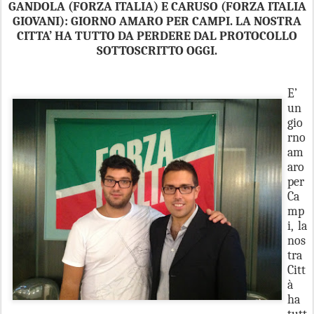
GANDOLA (FORZA ITALIA) E CARUSO (FORZA ITALIA
GIOVANI): GIORNO AMARO PER CAMPI. LA NOSTRA
CITTA’ HA TUTTO DA PERDERE DAL PROTOCOLLO
SOTTOSCRITTO OGGI.
E’
un
gio
rno
am
aro
per
Ca
mp
i, la
nos
tra
Citt
à
ha