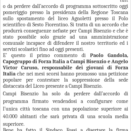
tutt
o da perdere dall’accordo di programma sottoscritto oggi
pomeriggio presso la presidenza della Regione Toscana
sullo spostamento del liceo Agnoletti presso il Polo
scientifico di Sesto Fiorentino. Si tratta di un accordo che
produrrà conseguenze nefaste per Campi Bisenzio e che è
stato possibile solo grazie ad una amministrazione
comunale incapace di difendere il nostro territorio ed i
servizi scolastici fino ad oggi presenti.
E’ questo il primo commento di
Paolo Gandola,
Capogruppo di Forza Italia a Campi Bisenzio e Angelo
Victor Caruso, responsabile dei giovani di Forza
Italia
che nei mesi scorsi hanno promosso una petizione
popolare per contestare la soppressione della sede
distaccata del Liceo presente a Campi Bisenzio.
Campi Bisenzio ha solo da perdere dall’accordo di
programma firmato vendendosi a configurare come
l’unica città toscana con una popolazione superiore ai
40.000 abitanti che sarà privata di una scuola media
superiore.
Bene ha fatto il Sindaco Fossi a disertare la firma