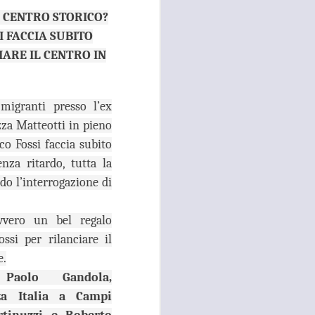
O CENTRO STORICO?
 convocato per il 27 agosto prossimo, con
 i referenti dell’Asl Toscana Centro
I FACCIA SUBITO
stoia), i diversi rappresentanti zonali
IARE IL CENTRO IN
ll’area metropolitana fiorentina, che
facciano valere le ragioni dei territori
ono balbettii, serve una risposta forte
mento in corso del servizio di continuità
migranti presso l’ex
zza Matteotti in pieno
co Fossi faccia subito
nza ritardo, tutta la
rdo l’interrogazione di
vvero un bel regalo
ssi per rilanciare il
e.
ì
Paolo Gandola,
za Italia a Campi
RISSA ED
AUG