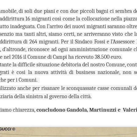
di Guardia Medica costringendo i
presentata l’amministrazione
DIMOSTRA IL GRAVE DEFICIT
nostri cittadini a recarsi presso gli
comunale ha provveduto ad
immobile, di soli due piani e con due piccoli bagni ci sembra 
INFRASTRUTTURALE
ambulatori presenti a Sesto
installare, proprio nei giorni scorsi,
addirittura 16 migranti così come la collocazione nella piazza
Fiorentino o nell’area delle Signe”.
IRENZE ESCLUSA DALLE CITTÀ IN CORSA PER OSPITARE
i cartelli stradali che indicano la
’EUROVISION SONG CONTEST.
tutto inadeguata. Con l’arrivo dei nuovi migranti saranno oltr
presenza del museo Antonio
Manzi, accolto negli splendidi
senzio ma tanti altri, siamo certi, ne arriveranno visto che l
saloni di villa Rucellai.
ddirittura di 264 migranti. Per il Sindaco Fossi e l’Assessore 
o, d’altronde, riconosce ad ogni amministrazione comunale ch
CHIUSA LA FILIALE BANCARIA DI SAN DONNINO,
UG
e nel 2016 il Comune di Campi ha ricevuto 38.500 euro.
26
GANDOLA, CARUSO E TESI (FI): IL COMUNE NON
stante la difficile situazione debitoria del nostro Comune, con
HA TUTELATO I RESIDENTI DELLA FRAZIONE.
ati è cosi la nuova attività di business nazionale, non so
HIUSA LA FILIALE BANCARIA DI SAN DONNINO, GANDOLA,
che per i Comuni.
ARUSO E TESI (FI): IL COMUNE NON HA TUTELATO I RESIDENTI
ELLA FRAZIONE.
izzato anche per risanare le sconquassate casse comunali de
iaria della sinistra al governo della città.
onostante le 500 firme raccolte dai residenti di San Donnino, la
rezione di Banca Intesa ha tirato dritto e la filiale della Cassa di
diamo chiarezza,
concludono Gandola, Martinuzzi e Valer
sparmio di via Pistoiese ha chiuso per sempre nei giorni scorsi. Così
 è completato il lento declino della frazione".
FRANA PANORAMICA COLLI ALTI A MONTE
UG
26
MORELLO, GANDOLA: I LAVORI, ATTESI DA 8