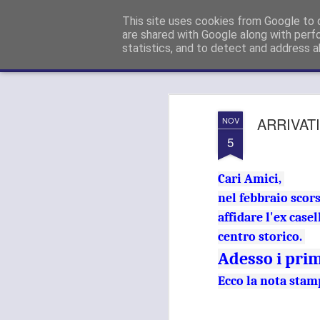
Paolo GANDOLA (Forza Italia):
Con
This site uses cookies from Google to d
are shared with Google along with perf
statistics, and to detect and address a
Magazine
Pages
ARRIVATI
NOV
5
Cari Amici,
nel febbraio scor
affidare l'ex case
centro storico.
Adesso i prim
Ecco la nota stam