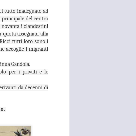
e della necessità di ripristinare la
quiete pubblica in più̀ zone di
del tutto inadeguato ad
Campi Bisenzio tra il capoluogo,
 principale del centro
San Martino, San Lorenzo e San
e novanta i clandestini
Donnino”.
a quota assegnata alla
Ricci tutti loro sono i
e accoglie i migranti
tinua Gandola.
lo per i privati e le
rivanti da decenni di
io.