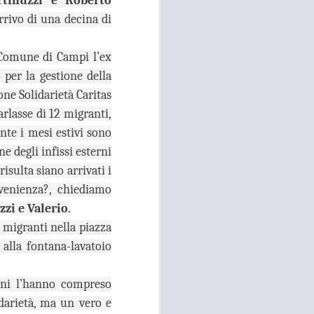
rtinuzzi e Roberto
26
ACCOLTELLAMENTO
rivo di una decina di
A CAMPI BISENZIO IN
VIA CHIELLA E FURTI
 Comune di Campi l’ex
DAI LOCALI DEL
 per la gestione della
CENTRO, GANDOLA
one Solidarietà Caritas
E QUERCIOLI: E’
TEMPO DI
arlasse di 12 migranti,
INVERTIRE LA
nte i mesi estivi sono
ROTTA
e degli infissi esterni
RISSA ED ACCOLTELLAMENTO
isulta siano arrivati i
A CAMPI BISENZIO IN VIA
ovenienza?, chiediamo
CHIELLA E FURTI DAI LOCALI
DEL CENTRO, GANDOLA E
zi e Valerio
.
QUERCIOLI: E’ TEMPO DI
 migranti nella piazza
INVERTIRE LA ROTTA, A CAMPI
BISENZIO L'INSICUREZZA
alla fontana-lavatoio
DILAGA
“Durante questi mesi estivi sta
dini l’hanno compreso
continuando, imperturbato, il
idarietà, ma un vero e
problema della mancata sicurezza