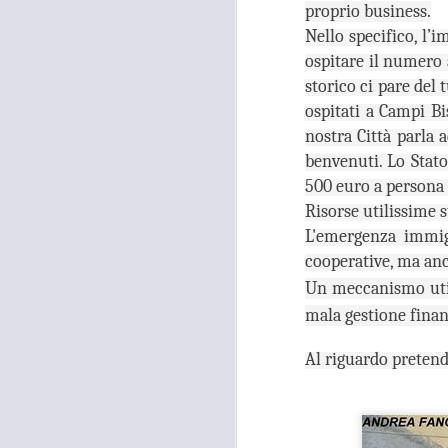
occupati senza titolo, dalla
proprio business.
società che gestisce la mostra
Nello specifico, l’
Tutankhamon.
ospitare il numero 
F
L
storico ci pare del 
ospitati a Campi Bi
nostra Città parla a
benvenuti. Lo Stat
A
500 euro a persona 
Risorse utilissime 
L'emergenza immigr
C
cooperative, ma an
C
D
Un meccanismo util
mala gestione finanz
"N
di
Al riguardo preten
Ri
si
A