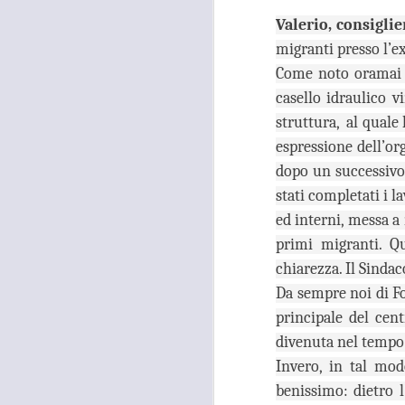
26
TUTANKHAMON,
Valerio, consigli
GANDOLA: “LA
migranti presso l’ex
GALLERIA DELLE
Come noto oramai d
CARROZZE È DA
casello idraulico v
MESI OCCUPATA
struttura, al quale 
SENZA PIÙ ALCUN
TITOLO"
espressione dell’or
A
MOSTRA TUTANKHAMON,
dopo un successivo 
GANDOLA: “LA GALLERIA
stati completati i l
DELLE CARROZZE È DA MESI
OCCUPATA SENZA PIÙ ALCUN
ed interni, messa a 
TITOLO. LA METROCITTÀ
N
primi migranti. Qu
PONGA IN ESSERE TUTTE LE
S
chiarezza. Il Sindac
AZIONI NECESSARIE PER
R
RIENTRARE IN POSSESSO DEI
Da sempre noi di Fo
LOCALI”
“I
principale del cen
“La città Metropolitana di Firenze
divenuta nel tempo 
rientri in possesso dei locali della
A
Invero, in tal mod
Galleria delle Carrozze di Palazzo
benissimo: dietro l
Medici Riccardi, oramai da mesi