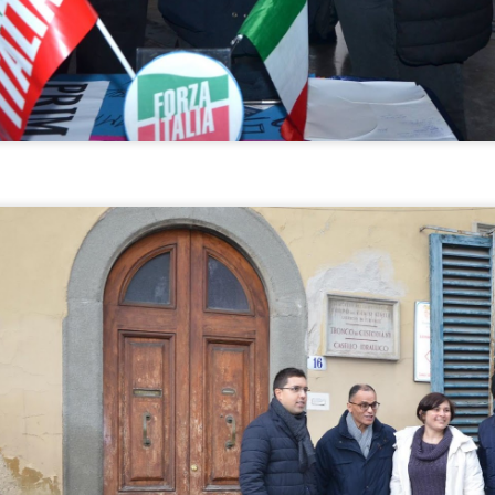
NON PREVEDE PER AVR ALCUN UTILE DI
IMPRESA
AVORI FIPILI, L’ULTIMA TEGOLA: L’INTERVENTO NON PREVEDE
ER AVR ALCUN UTILE DI IMPRESA
urante la seduta di mercoledì 28 luglio, del Consiglio metropolitano si
tornati a discutere della Fipili autorizzando l’intervento di somma
genza per il ripristino dell’arteria, dopo lo smottamento avvenuto in via
 Carcheri a Lastra a Signa.
IN 3 ANNI IL CONSIGLIO COMUNALE HA
UG
26
APPROVATO OLTRE 20 MOZIONI DI FORZA ITALIA.
GANDOLA: ANCHE DALL’OPPOSIZIONE SI HA
POSSIBILITA’ DI INCIDERE
N 3 ANNI IL CONSIGLIO COMUNALE HA APPROVATO OLTRE 20
OZIONI DI FORZA ITALIA. GANDOLA: ANCHE
ALL’OPPOSIZIONE SI HA POSSIBILITA’ DI INCIDERE PURCHE’
I ABBIANO IDEE E PROPOSTE CONCRETE.
RACCOLTA FIRME CONTRO LA CACCIA,
UG