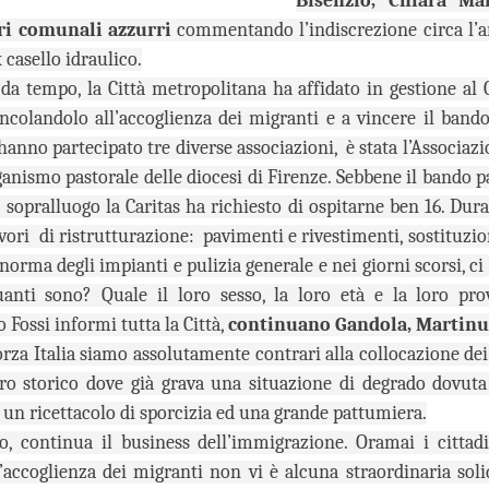
Bisenzio, Chiara Ma
26
26
GANDOLA: MOLTO
DA MAGGIO A LUGLIO
eri comunali azzurri
commentando l’indiscrezione circa l’ar
BENE
SI SONO
 casello idraulico.
L’INSTALLAZIONE
REGISTRATE A
a tempo, la Città metropolitana ha affidato in gestione al
DEI CARTELLI
CAMPI BISENZIO 19
incolandolo all’accoglienza dei migranti e a vincere il bando
STRADALI, ADESSO
SCOPERTURE DEL
hanno partecipato tre diverse associazioni, è stata l’Associazi
PERO’ OCCORRE
SERVIZIO. GANDOLA:
ACCELLERARE
“UN FATTO
ganismo pastorale delle diocesi di Firenze. Sebbene il bando p
NUOVE AULE UNIVERSITARIE ALL’INTERNO DEL
UG
NELL’AVVIO DEI
INACCETTABILE”
26
sopralluogo la Caritas ha richiesto di ospitarne ben 16. Dura
POLO SCIENTIFICO, GANDOLA: CANTIERE
LAVORI
GUARDIA MEDICA, DA MAGGIO
FERMO. L’AVVIO DEI LAVORI RINVIATO A META’
avori di ristrutturazione: pavimenti e rivestimenti, sostituzion
A LUGLIO SI SONO
MUSEO MANZI, GANDOLA:
SETTEMBRE
norma degli impianti e pulizia generale e nei giorni scorsi, ci r
REGISTRATE A CAMPI
MOLTO BENE L’INSTALLAZIONE
UOVE AULE UNIVERSITARIE ALL’INTERNO DEL POLO
BISENZIO 19 SCOPERTURE
anti sono? Quale il loro sesso, la loro età e la loro pr
DEI CARTELLI STRADALI PER
CIENTIFICO, GANDOLA: CANTIERE FERMO. L’AVVIO DEI LAVORI
DEL SERVIZIO. GANDOLA: “UN
SEGNALARE IL MUSEO,
o Fossi informi tutta la Città,
continuano Gandola, Martinuz
INVIATO A META’ SETTEMBRE
FATTO INACCETTABILE”
ADESSO PERO’ OCCORRE
rza Italia siamo assolutamente contrari alla collocazione dei
ACCELLERARE NELL’AVVIO DEI
l protocollo sottoscritto è stato completamente disatteso.
“Continua l’esodo della guardia
LAVORI PER LA MESSA IN
tro storico dove già grava una situazione di degrado dovuta 
medica a Campi Bisenzio. Anche
SICUREZZA DEI LOCALI
un ricettacolo di sporcizia ed una grande pattumiera.
in questi mesi estivi a causa della
FIRENZE ESCLUSA DALLE CITTÀ IN CORSA PER
UG
cronica assenza del personale, a
“Finalmente dopo circa 2 anni di
o, continua il business dell’immigrazione. Oramai i citta
26
OSPITARE L’EUROVISION SONG CONTEST.
Campi Bisenzio si sono svolte
attesa dall’approvazione
’accoglienza dei migranti non vi è alcuna straordinaria sol
numerose interruzioni del servizio
all'umanità della mozione da noi
GANDOLA: UNA PESSIMA NOTIZIA CHE