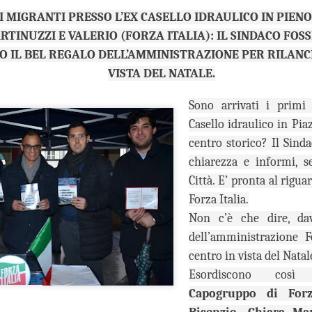
MI MIGRANTI PRESSO L’EX CASELLO IDRAULICO IN PIEN
“In vista dell’incontro già
la conferenza dei sindaci ed
TINUZZI E VALERIO (FORZA ITALIA): IL SINDACO FOSS
(Firenze, Empoli, Prato e Pi
O IL BEL REGALO DELL’AMMINISTRAZIONE PER RILANC
della società della salute de
VISTA DEL NATALE.
parteciperanno all’incontro, 
che rappresentano. Non serv
ed unica contro lo smantella
Sono arrivati i primi 
assistenziale”.
Casello idraulico in Pia
centro storico? Il Sinda
chiarezza e informi, se
Città. E’ pronta al rigua
Forza Italia.
Non c’è che dire, da
dell’amministrazione Fo
centro in vista del Natal
Esordiscono cos
Capogruppo di For
MUSEO MANZI,
GUARDIA MEDICA,
AUG
AUG