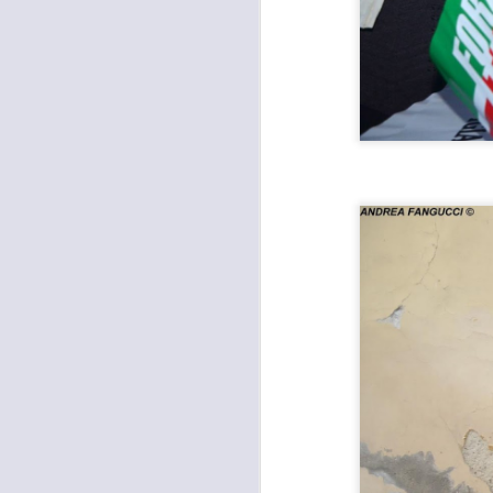
L
P
“D
è 
ur
di
A
I
M
D
S
A