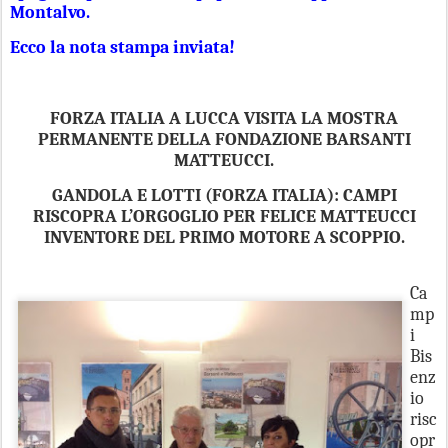
Montalvo.
Ecco la nota stampa inviata!
FORZA ITALIA A LUCCA VISITA LA MOSTRA
PERMANENTE DELLA FONDAZIONE BARSANTI
MATTEUCCI.
GANDOLA E LOTTI (FORZA ITALIA): CAMPI
RISCOPRA L’ORGOGLIO PER FELICE MATTEUCCI
INVENTORE DEL PRIMO MOTORE A SCOPPIO.
Ca
mp
i
Bis
enz
io
risc
opr