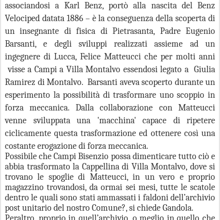
associandosi a Karl Benz, portò alla nascita del Benz
Velociped datata 1886 – è la conseguenza della scoperta di
un insegnante di fisica di Pietrasanta, Padre Eugenio
Barsanti, e degli sviluppi realizzati assieme ad un
ingegnere di Lucca, Felice Matteucci che per molti anni
visse a Campi a Villa Montalvo essendosi legato a
Giulia
Ramirez di Montalvo.
Barsanti aveva scoperto durante un
esperimento la possibilità di trasformare uno scoppio in
forza meccanica. Dalla collaborazione con Matteucci
venne sviluppata una 'macchina' capace di ripetere
ciclicamente questa trasformazione ed ottenere così una
costante erogazione di forza meccanica.
Possibile che Campi Bisenzio possa dimenticare tutto ciò e
abbia trasformato la Cappellina di Villa Montalvo, dove si
trovano le spoglie di Matteucci, in un vero e proprio
magazzino trovandosi, da ormai sei mesi, tutte le scatole
dentro le quali sono stati ammassati i faldoni dell’archivio
post unitario del nostro Comune?, si chiede Gandola.
Peraltro, proprio in quell’archivio, o meglio in quello che