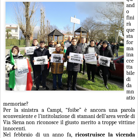
and
o
fini
rà
que
sta
for
ma
ina
cce
tta
bile
di
da
mn
atio
memoriae?
Per la sinistra a Campi, “foibe” è ancora una parola
sconveniente e l'intitolazione di stamani dell'area verde di
Via Siena non riconosce il giusto merito a troppe vittime
innocenti.
Nel febbraio di un anno fa,
ricostruisce la vicenda