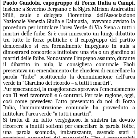
Paolo Gandola, capogruppo di Forza Italia a Campi,
insieme a Severino Bergamo e la Sig.ra Miriam Andreatini
Sfilli, esule e delegata Fiorentina dell’Associazione
Nazionale Venezia Giulia e Dalmazia,
avevamo avviato la
procedura per intitolare l'area Verde di Via Siena a tutti i
martiri delle foibe. Si è così innescato un lungo dibattito
tra tutte le forze politiche e il capogruppo del partito
democratico si era formalmente impegnato in aula a
dimostrarsi concorde a intitolare una via o un giardino ai
martiri delle foibe. Nonostante l'impegno assunto, durante
il dibattito in aula, la consigliera comunale Eboli
presentava un emendamento che chiedeva di cancellare la
parola “foibe” sostituendo la denominazione dell’area
verde in “Giardino del ricordo – a tutti i martiri”.
Pur spaccandosi, la maggioranza aprovava l'emendamento
con 11 voti favorevoli e 6 contrari. Per tale ragione, oggi,
così come prevedeva l'atto presentato da noi di Forza
Italia, l'amministrazione comunale ha provveduto a
intitolare l'area verde “a tutti i martiri”.
Si tratta di un fatto vergognoso, la sinistra ha dovuto
ricorrere a inutili sofismi per cancellare la parola Foibe,
una parola scomoda, imbarazzante, essendo stati i