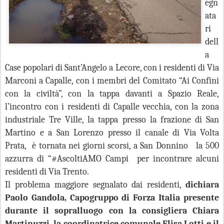
egn
ata
ri
dell
a
Case popolari di Sant’Angelo a Lecore, con i residenti di Via
Marconi a Capalle, con i membri del Comitato “Ai Confini
con la civiltà”, con la tappa davanti a Spazio Reale,
l’incontro con i residenti di Capalle vecchia, con la zona
industriale Tre Ville, la tappa presso la frazione di San
Martino e a San Lorenzo presso il canale di Via Volta
Prata, è tornata nei giorni scorsi, a San Donnino la 500
azzurra di “#AscoltiAMO Campi per incontrare alcuni
residenti di Via Trento.
Il problema maggiore segnalato dai residenti,
dichiara
Paolo Gandola, Capogruppo di Forza Italia
presente
durante il sopralluogo con la consigliera Chiara
Martinuzzi, la coordinatrice comunale Elisa Lotti e il