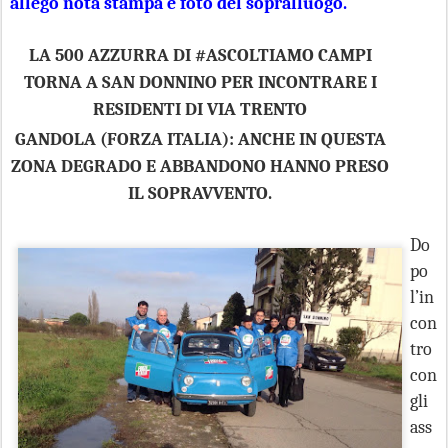
allego nota stampa e foto del
sopralluogo
.
LA 500 AZZURRA DI #ASCOLTIAMO CAMPI
TORNA A SAN DONNINO PER INCONTRARE I
RESIDENTI DI VIA TRENTO
GANDOLA (FORZA ITALIA): ANCHE IN QUESTA
ZONA DEGRADO E ABBANDONO HANNO PRESO
IL SOPRAVVENTO.
Do
po
l’in
con
tro
con
gli
ass