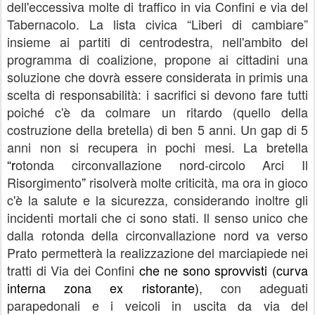
dell'eccessiva molte di traffico in via Confini e via del
Tabernacolo. La lista civica “Liberi di cambiare”
insieme ai partiti di centrodestra, nell'ambito del
programma di coalizione, propone ai cittadini una
soluzione che dovrà essere considerata in primis una
scelta di responsabilità: i sacrifici si devono fare tutti
poiché c'è da colmare un ritardo (quello della
costruzione della bretella) di ben 5 anni. Un gap di 5
anni non si recupera in pochi mesi. La bretella
“r
otonda circonvallazione nord-circolo Arci Il
Risorgimento
”
risolverà molte criticità, ma ora in gioco
c'è la salute e la sicurezza, considerando inoltre gli
incidenti mortali che ci sono stati. Il senso unico che
dalla rotonda della circonvallazione nord va verso
Prato permetterà la realizzazione del marciapiede nei
tratti di Via dei Confini
che ne sono sprovvisti (curva
interna zona ex ristorante)
, con adeguati
parapedonali e i veicoli in uscita da via del