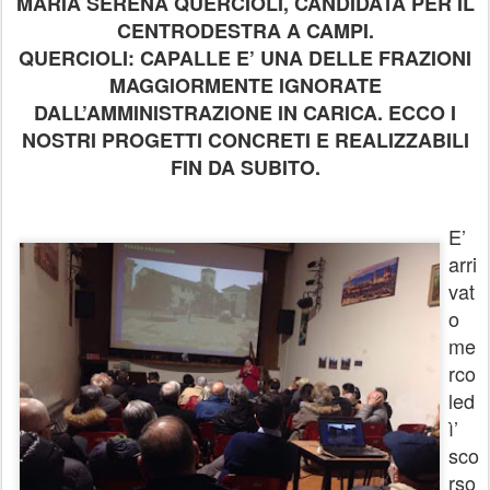
MARIA SERENA QUERCIOLI, CANDIDATA PER IL
CENTRODESTRA A CAMPI.
QUERCIOLI: CAPALLE E’ UNA DELLE FRAZIONI
MAGGIORMENTE IGNORATE
DALL’AMMINISTRAZIONE IN CARICA. ECCO I
NOSTRI PROGETTI CONCRETI E REALIZZABILI
FIN DA SUBITO.
E’
arri
vat
o
me
rco
led
ì’
sco
rso