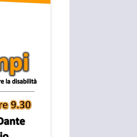
e della necessità di ripristinare la
quiete pubblica in più̀ zone di
Campi Bisenzio tra il capoluogo,
San Martino, San Lorenzo e San
Donnino”.