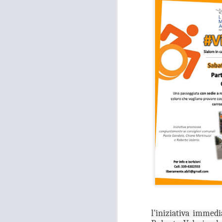
l'iniziativa immed
MOSTRA
AUG