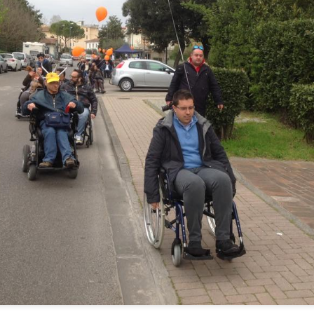
NON PREVEDE PER AVR ALCUN UTILE DI
IMPRESA
AVORI FIPILI, L’ULTIMA TEGOLA: L’INTERVENTO NON PREVEDE
ER AVR ALCUN UTILE DI IMPRESA
urante la seduta di mercoledì 28 luglio, del Consiglio metropolitano si
tornati a discutere della Fipili autorizzando l’intervento di somma
genza per il ripristino dell’arteria, dopo lo smottamento avvenuto in via
 Carcheri a Lastra a Signa.
IN 3 ANNI IL CONSIGLIO COMUNALE HA
UG
26
APPROVATO OLTRE 20 MOZIONI DI FORZA ITALIA.
GANDOLA: ANCHE DALL’OPPOSIZIONE SI HA
POSSIBILITA’ DI INCIDERE
N 3 ANNI IL CONSIGLIO COMUNALE HA APPROVATO OLTRE 20
OZIONI DI FORZA ITALIA. GANDOLA: ANCHE
ALL’OPPOSIZIONE SI HA POSSIBILITA’ DI INCIDERE PURCHE’
I ABBIANO IDEE E PROPOSTE CONCRETE.
RACCOLTA FIRME CONTRO LA CACCIA,
UG