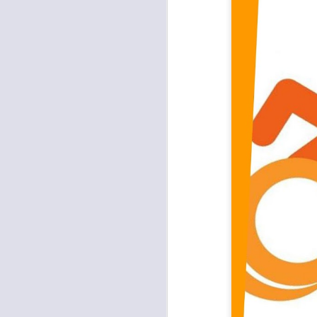
occupati senza titolo, dalla
società che gestisce la mostra
Tutankhamon.
F
L
A
C
C
D
"N
di
Ri
si
A