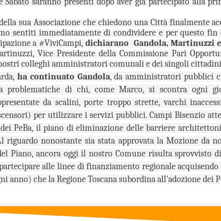
e Sabato saranno presenti dopo aver già partecipato alla pri
26
26
GANDOLA: MOLTO
DA MAGGIO A LUGLIO
BENE
SI SONO
della sua Associazione che chiedono una Città finalmente acce
iamo sentiti immediatamente di condividere e per questo fin 
L’INSTALLAZIONE
REGISTRATE A
cipazione a #ViviCampi,
dichiarano
Gandola, Martinuzzi e
DEI CARTELLI
CAMPI BISENZIO 19
rtinuzzi, Vice Presidente della Commissione Pari Opportun
STRADALI, ADESSO
SCOPERTURE DEL
nostri colleghi amministratori comunali e dei singoli cittadini
PERO’ OCCORRE
SERVIZIO. GANDOLA:
arda,
ha continuato Gandola
, da amministratori pubblici 
ACCELLERARE
“UN FATTO
NUOVE AULE UNIVERSITARIE ALL’INTERNO DEL
UG
la problematiche di chi, come Marco, si scontra ogni gi
NELL’AVVIO DEI
INACCETTABILE”
26
POLO SCIENTIFICO, GANDOLA: CANTIERE
LAVORI
presentate da scalini, porte troppo strette, varchi inaccessi
GUARDIA MEDICA, DA MAGGIO
FERMO. L’AVVIO DEI LAVORI RINVIATO A META’
A LUGLIO SI SONO
MUSEO MANZI, GANDOLA:
ascensori) per utilizzare i servizi pubblici. Campi Bisenzio a
SETTEMBRE
REGISTRATE A CAMPI
MOLTO BENE L’INSTALLAZIONE
 dei PeBa, il piano di eliminazione delle barriere architetton
UOVE AULE UNIVERSITARIE ALL’INTERNO DEL POLO
BISENZIO 19 SCOPERTURE
DEI CARTELLI STRADALI PER
CIENTIFICO, GANDOLA: CANTIERE FERMO. L’AVVIO DEI LAVORI
 Al riguardo nonostante sia stata approvata la Mozione da no
DEL SERVIZIO. GANDOLA: “UN
SEGNALARE IL MUSEO,
INVIATO A META’ SETTEMBRE
FATTO INACCETTABILE”
ADESSO PERO’ OCCORRE
del Piano, ancora oggi il nostro Comune risulta sprovvisto d
ACCELLERARE NELL’AVVIO DEI
partecipare alle linee di finanziamento regionale acquisendo 
l protocollo sottoscritto è stato completamente disatteso.
“Continua l’esodo della guardia
LAVORI PER LA MESSA IN
medica a Campi Bisenzio. Anche
gni anno) che la Regione Toscana subordina all’adozione dei Pe
SICUREZZA DEI LOCALI
in questi mesi estivi a causa della
FIRENZE ESCLUSA DALLE CITTÀ IN CORSA PER
UG
cronica assenza del personale, a
“Finalmente dopo circa 2 anni di
26
OSPITARE L’EUROVISION SONG CONTEST.
Campi Bisenzio si sono svolte
attesa dall’approvazione
numerose interruzioni del servizio
all'umanità della mozione da noi
GANDOLA: UNA PESSIMA NOTIZIA CHE