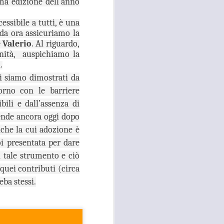
ma edizione dell’anno
26
ACCOLTELLAMENTO
A CAMPI BISENZIO IN
ssibile a tutti, è una
da ora assicuriamo la
VIA CHIELLA E FURTI
 Valerio
. Al riguardo,
DAI LOCALI DEL
ità,
auspichiamo la
CENTRO, GANDOLA
.
E QUERCIOLI: E’
ci siamo dimostrati da
TEMPO DI
orno con le barriere
INVERTIRE LA
ROTTA
bili e dall’assenza di
RISSA ED ACCOLTELLAMENTO
ttende ancora oggi dopo
A CAMPI BISENZIO IN VIA
iche la cui adozione è
CHIELLA E FURTI DAI LOCALI
i presentata per dare
DEL CENTRO, GANDOLA E
QUERCIOLI: E’ TEMPO DI
i tale strumento e ciò
INVERTIRE LA ROTTA, A CAMPI
quei contributi (circa
BISENZIO L'INSICUREZZA
ba stessi.
DILAGA
“Durante questi mesi estivi sta
continuando, imperturbato, il
problema della mancata sicurezza