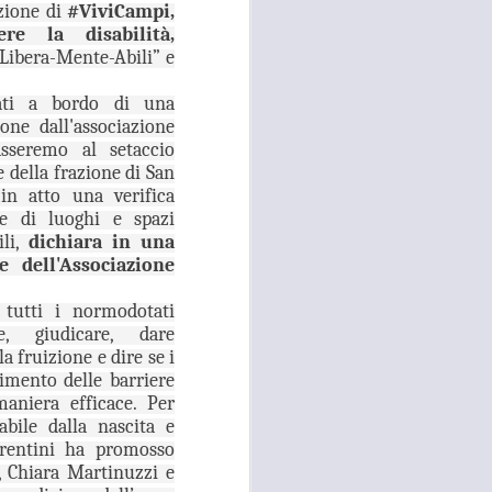
zione di
#ViviCampi,
re la disabilità,
 convocato per il 27 agosto prossimo, con
 i referenti dell’Asl Toscana Centro
“Libera-Mente-Abili” e
stoia), i diversi rappresentanti zonali
ll’area metropolitana fiorentina, che
ati a bordo di una
facciano valere le ragioni dei territori
one dall'associazione
ono balbettii, serve una risposta forte
asseremo al setaccio
mento in corso del servizio di continuità
e della frazione di San
 in atto una verifica
ne di luoghi e spazi
ili,
dichiara in una
e dell'Associazione
 tutti i normodotati
e, giudicare, dare
a fruizione e dire se i
timento delle barriere
maniera efficace. Per
abile dalla nascita e
iorentini ha promosso
, Chiara Martinuzzi e
RISSA ED
AUG