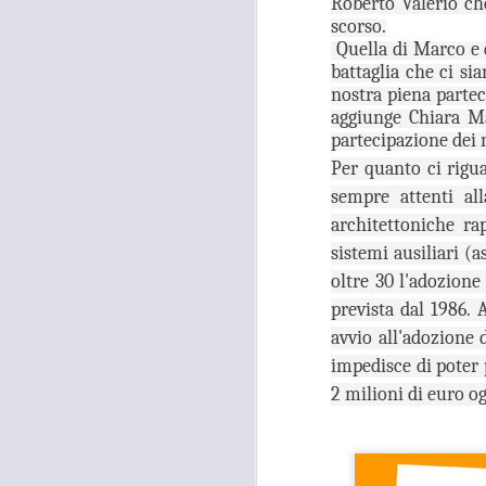
Roberto Valerio ch
26
TUTANKHAMON,
scorso.
GANDOLA: “LA
Quella di Marco e 
battaglia che ci s
GALLERIA DELLE
nostra piena parte
CARROZZE È DA
aggiunge Chiara Ma
MESI OCCUPATA
partecipazione dei 
SENZA PIÙ ALCUN
Per quanto ci rigu
TITOLO"
A
sempre attenti al
MOSTRA TUTANKHAMON,
GANDOLA: “LA GALLERIA
architettoniche rap
DELLE CARROZZE È DA MESI
sistemi ausiliari (
OCCUPATA SENZA PIÙ ALCUN
oltre 30 l'adozione
TITOLO. LA METROCITTÀ
N
PONGA IN ESSERE TUTTE LE
S
prevista dal 1986.
AZIONI NECESSARIE PER
R
avvio all'adozione 
RIENTRARE IN POSSESSO DEI
impedisce di poter 
LOCALI”
“I
2 milioni di euro o
“La città Metropolitana di Firenze
rientri in possesso dei locali della
A
Galleria delle Carrozze di Palazzo
Medici Riccardi, oramai da mesi