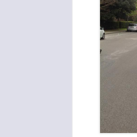
L
P
“D
è 
ur
di
A
I
M
D
S
A