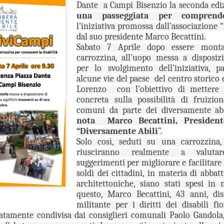
Dante
a Campi Bisenzio la seconda edi
una passeggiata per comprende
“In vista dell’incontro già
la conferenza dei sindaci ed
l'iniziativa promossa dall'associazione 
(Firenze, Empoli, Prato e Pi
dal suo presidente Marco Becattini.
della società della salute de
Sabato 7 Aprile dopo essere mont
parteciperanno all’incontro, 
carrozzina, all'uopo messa a disposizi
che rappresentano. Non serv
per lo svolgimento dell'iniziativa, p
ed unica contro lo smantella
alcune vie del paese
del centro storico 
assistenziale”.
Lorenzo
con l’obiettivo di mettere
concreta sulla possibilità di fruizio
comuni da parte dei diversamente ab
nota
Marco Becattini, President
“Diversamente Abili
”.
Solo così, seduti su una carrozzina,
riusciranno realmente a valutar
suggerimenti per migliorare e facilitare l
soldi dei cittadini, in materia di abbat
architettoniche, siano stati spesi in 
questo, Marco Becattini, 43 anni, dis
militante per i diritti dei disabili f
iatamente condivisa dai consiglieri comunali Paolo Gandola
MUSEO MANZI,
GUARDIA MEDICA,
AUG
AUG