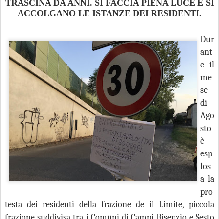
TRASCINA DA ANNI. SI FACCIA PIENA LUCE E SI
ACCOLGANO LE ISTANZE DEI RESIDENTI.
Dur
ant
e il
me
se
di
Ago
sto
è
esp
los
a la
pro
testa dei residenti della frazione de il Limite, piccola
frazione suddivisa tra i Comuni di Campi Bisenzio e Sesto