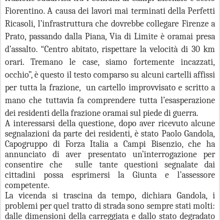
Fiorentino. A causa dei lavori mai terminati della Perfetti
Ricasoli,
l’infrastruttura che dovrebbe collegare Firenze a
Prato, passando dalla Piana, Via di Limite è oramai presa
d’assalto. “Centro abitato, rispettare la velocità di 30 km
orari. Tremano le case, siamo fortemente incazzati,
occhio”, è questo il testo comparso su alcuni cartelli affissi
per tutta la frazione,
un
cartello improvvisato e scritto a
mano che tuttavia fa comprendere tutta l’esasperazione
dei residenti della frazione oramai sul piede di guerra.
A interessarsi della questione, dopo aver ricevuto alcune
segnalazioni da parte dei residenti, è stato Paolo Gandola,
Capogruppo di Forza Italia a Campi Bisenzio, che ha
annunciato di aver presentato un’interrogazione per
consentire che
sulle tante questioni segnalate dai
cittadini possa esprimersi la Giunta e l’assessore
competente.
La vicenda si trascina da tempo, dichiara Gandola, i
problemi per quel tratto di strada sono sempre stati molti:
dalle dimensioni della carreggiata e dallo stato degradato