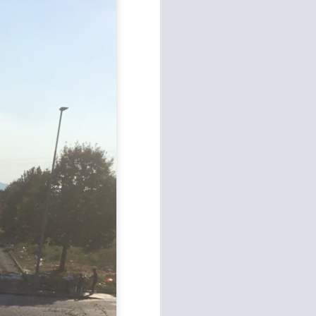
e della necessità di ripristinare la
quiete pubblica in più̀ zone di
Campi Bisenzio tra il capoluogo,
San Martino, San Lorenzo e San
Donnino”.