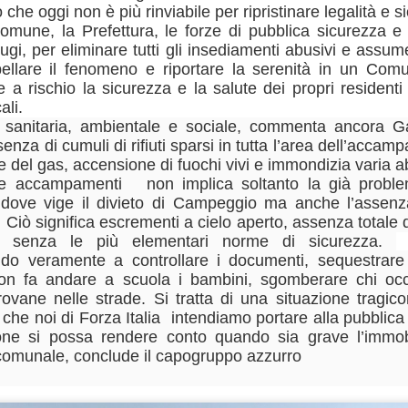
che oggi non è più rinviabile per ripristinare legalità e
26
26
GANDOLA: MOLTO
DA MAGGIO A LUGLIO
omune, la Prefettura, le forze di pubblica sicurezza e
BENE
SI SONO
dugi, per eliminare tutti gli insediamenti abusivi e assum
L’INSTALLAZIONE
REGISTRATE A
llare il fenomeno e riportare la serenità in un Com
DEI CARTELLI
CAMPI BISENZIO 19
a rischio la sicurezza e la salute dei propri residenti s
STRADALI, ADESSO
SCOPERTURE DEL
cali.
PERO’ OCCORRE
SERVIZIO. GANDOLA:
à è sanitaria, ambientale e sociale, commenta ancora 
ACCELLERARE
“UN FATTO
senza di cumuli di rifiuti sparsi in tutta l’area dell’acca
NUOVE AULE UNIVERSITARIE ALL’INTERNO DEL
UG
le del gas, accensione di fuochi vivi e immondizia varia
NELL’AVVIO DEI
INACCETTABILE”
26
POLO SCIENTIFICO, GANDOLA: CANTIERE
 tre accampamenti non implica soltanto la già probl
LAVORI
GUARDIA MEDICA, DA MAGGIO
FERMO. L’AVVIO DEI LAVORI RINVIATO A META’
dove vige il divieto di Campeggio ma anche l’assenza 
A LUGLIO SI SONO
MUSEO MANZI, GANDOLA:
SETTEMBRE
Ciò significa escrementi a cielo aperto, assenza totale di 
REGISTRATE A CAMPI
MOLTO BENE L’INSTALLAZIONE
UOVE AULE UNIVERSITARIE ALL’INTERNO DEL POLO
 senza le più elementari norme di sicurezza.
O
BISENZIO 19 SCOPERTURE
DEI CARTELLI STRADALI PER
CIENTIFICO, GANDOLA: CANTIERE FERMO. L’AVVIO DEI LAVORI
DEL SERVIZIO. GANDOLA: “UN
ndo veramente a controllare i documenti, sequestrare 
SEGNALARE IL MUSEO,
INVIATO A META’ SETTEMBRE
FATTO INACCETTABILE”
on fa andare a scuola i bambini, sgomberare chi oc
ADESSO PERO’ OCCORRE
ACCELLERARE NELL’AVVIO DEI
rovane nelle strade. Si tratta di una situazione tragic
l protocollo sottoscritto è stato completamente disatteso.
“Continua l’esodo della guardia
LAVORI PER LA MESSA IN
he noi di Forza Italia intendiamo portare alla pubblica
medica a Campi Bisenzio. Anche
SICUREZZA DEI LOCALI
ione si possa rendere conto quando sia grave l’immob
in questi mesi estivi a causa della
comunale, conclude il capogruppo azzurro
FIRENZE ESCLUSA DALLE CITTÀ IN CORSA PER
UG
cronica assenza del personale, a
“Finalmente dopo circa 2 anni di
26
OSPITARE L’EUROVISION SONG CONTEST.
Campi Bisenzio si sono svolte
attesa dall’approvazione
numerose interruzioni del servizio
all'umanità della mozione da noi
GANDOLA: UNA PESSIMA NOTIZIA CHE