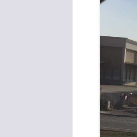
occupati senza titolo, dalla
società che gestisce la mostra
Tutankhamon.
F
L
A
C
C
D
"N
di
Ri
si
A