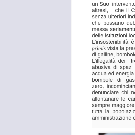
un Suo intervento 
26
TUTANKHAMON,
altresì, che il C
GANDOLA: “LA
senza ulteriori in
GALLERIA DELLE
che possano debe
CARROZZE È DA
messa seriamente 
MESI OCCUPATA
delle istituzioni lo
SENZA PIÙ ALCUN
L’insostenibilit
TITOLO"
primis
vista la pre
A
di galline, bombo
MOSTRA TUTANKHAMON,
L’illegalità dei
GANDOLA: “LA GALLERIA
abusiva di spazi 
DELLE CARROZZE È DA MESI
OCCUPATA SENZA PIÙ ALCUN
acqua ed energia. 
TITOLO. LA METROCITTÀ
N
bombole di gas
PONGA IN ESSERE TUTTE LE
S
zero,
incomincia
AZIONI NECESSARIE PER
R
denunciare chi n
RIENTRARE IN POSSESSO DEI
allontanare le ca
LOCALI”
“I
sempre maggiore c
tutta la popolaz
“La città Metropolitana di Firenze
amministrazione 
rientri in possesso dei locali della
A
Galleria delle Carrozze di Palazzo
Medici Riccardi, oramai da mesi