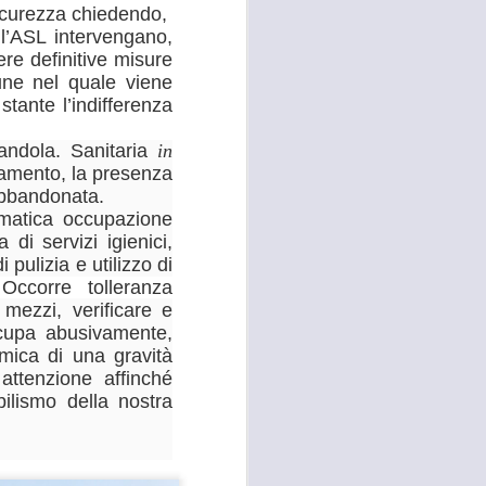
 sicurezza chiedendo,
26
ACCOLTELLAMENTO
 l’ASL intervengano,
A CAMPI BISENZIO IN
ere definitive misure
VIA CHIELLA E FURTI
une nel quale viene
DAI LOCALI DEL
tante l’indifferenza
CENTRO, GANDOLA
E QUERCIOLI: E’
Gandola. Sanitaria
in
TEMPO DI
mpamento, la presenza
 abbandonata.
INVERTIRE LA
ematica occupazione
ROTTA
di servizi igienici,
RISSA ED ACCOLTELLAMENTO
pulizia e utilizzo di
A CAMPI BISENZIO IN VIA
ccorre tolleranza
CHIELLA E FURTI DAI LOCALI
mezzi, verificare e
DEL CENTRO, GANDOLA E
cupa abusivamente,
QUERCIOLI: E’ TEMPO DI
INVERTIRE LA ROTTA, A CAMPI
omica di una gravità
BISENZIO L'INSICUREZZA
 attenzione affinché
DILAGA
ilismo della nostra
“Durante questi mesi estivi sta
continuando, imperturbato, il
problema della mancata sicurezza