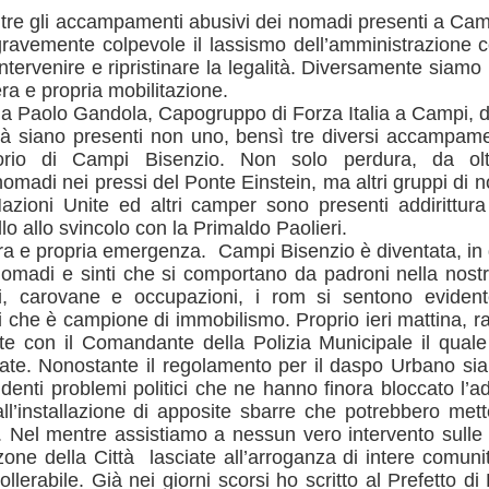
a tre gli accampamenti abusivi dei nomadi presenti a Ca
“In vista dell’incontro già
avemente colpevole il lassismo dell’amministrazione c
la conferenza dei sindaci ed
tervenire e ripristinare la legalità. Diversamente siamo
(Firenze, Empoli, Prato e Pi
ra e propria mobilitazione.
della società della salute de
na Paolo Gandola, Capogruppo di Forza Italia a Campi, 
parteciperanno all’incontro, 
à siano presenti non uno, bensì tre diversi accampame
che rappresentano. Non serv
ed unica contro lo smantella
itorio di Campi Bisenzio. Non solo perdura, da ol
assistenziale”.
madi nei pressi del Ponte Einstein, ma altri gruppi di 
azioni Unite ed altri camper sono presenti addirittura a
llo allo svincolo con la Primaldo Paolieri.
vera e propria emergenza. Campi Bisenzio è diventata, in 
omadi e sinti che si comportano da padroni nella nostr
i, carovane e occupazioni, i rom si sentono evident
che è campione di immobilismo. Proprio ieri mattina, r
te con il Comandante della Polizia Municipale il quale
ate. Nonostante il regolamento per il daspo Urbano si
identi problemi politici che ne hanno finora bloccato l’a
ll’installazione di apposite sbarre che potrebbero met
i. Nel mentre assistiamo a nessun vero intervento sulle
 zone della Città lasciate all’arroganza di intere comun
ollerabile. Già nei giorni scorsi ho scritto al Prefetto di
MUSEO MANZI,
GUARDIA MEDICA,
AUG
AUG