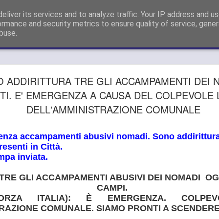
sigliere Metropolitano a Firenze e Capogruppo Forza Italia Consigli
eliver its services and to analyze traffic. Your IP address and u
ormance and security metrics to ensure quality of service, gene
buse.
GUARDIA
AUG
 ADDIRITTURA TRE GLI ACCAMPAMENTI DEI 
26
SI APPEL
TI. E' EMERGENZA A CAUSA DEL COLPEVOLE
DELL'AMMINISTRAZIONE COMUNALE
DELLE SD
METROPO
nza accampamenti abusivi nomadi. Sono addirittura 
"OPPONE
senti in Città.
mpa inviata.
SMANTEL
TRE GLI ACCAMPAMENTI ABUSIVI DEI NOMADI OG
SERVIZIO
CAMPI.
GUARDIA MEDICA, GANDO
ORZA ITALIA): È EMERGENZA. COLPEV
DELLE SDS DELL’AREA 
RAZIONE COMUNALE. SIAMO PRONTI A SCENDERE 
SMANTELLAMENTO DEL S