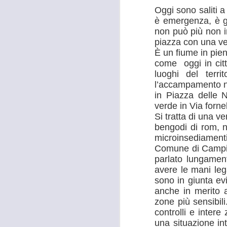
Oggi sono saliti 
è emergenza, è gr
non può più non in
piazza con una ve
È un fiume in pie
come oggi in citt
luoghi del terr
l’accampamento no
in Piazza delle N
verde in Via forne
Si tratta di una 
bengodi di rom, n
microinsediament
Comune di Campi 
parlato lungamen
avere le mani leg
sono in giunta ev
anche in merito a
zone più sensibil
controlli e intere
una situazione int
MOSTRA
AUG