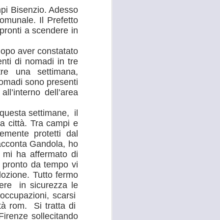
mpi Bisenzio. Adesso
 convocato per il 27 agosto prossimo, con
omunale. Il Prefetto
 i referenti dell’Asl Toscana Centro
 pronti a scendere in
stoia), i diversi rappresentanti zonali
ll’area metropolitana fiorentina, che
dopo aver constatato
facciano valere le ragioni dei territori
nti di nomadi in tre
ono balbettii, serve una risposta forte
mento in corso del servizio di continuità
tre una settimana,
nomadi sono presenti
ll’interno dell’area
questa settimane, il
a città. Tra campi e
emente protetti dal
acconta Gandola, ho
 mi ha affermato di
a pronto da tempo vi
dozione. Tutto fermo
tere in sicurezza le
 occupazioni, scarsi
ità rom. Si tratta di
 Firenze sollecitando
RISSA ED
AUG