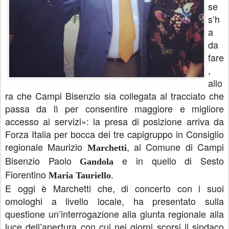
se
s’h
a
da
fare
,
allo
ra che Campi Bisenzio sia collegata al tracciato che
passa da lì per consentire maggiore e migliore
accesso ai servizi»: la presa di posizione arriva da
Forza Italia per bocca dei tre capigruppo in Consiglio
regionale Maurizio
, al Comune di Campi
Marchetti
Bisenzio Paolo
e in quello di Sesto
Gandola
Fiorentino
.
Maria
Tauriello
E oggi è Marchetti che, di concerto con i suoi
omologhi a livello locale, ha presentato sulla
questione un’interrogazione alla giunta regionale alla
luce dell’apertura con cui nei giorni scorsi il sindaco