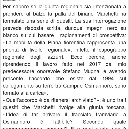
Per sapere se la giunta regionale sia intenzionata a
prendere al balzo la palla del binario Marchetti ha
formulato una serie di quesiti. La sua interrogazione
prevede risposta scritta, dunque impegni nero su
bianco su cui basare i ragionamenti di prospettiva:
«La mobilità della Piana fiorentina rappresenta una
priorità di livello regionale», riflette il capogruppo
regionale degli azzurri. Ecco perché, anche
riprendendo il lavoro fatto nel 2017 dal mio
predecessore onorevole Stefano Mugnai e avendo
presente l’accordo che esiste dal 1994 sul
collegamento su ferro tra Campi e Osmannoro, sono
tornato alla carica».
«Quell’accordo è da ritenersi archiviato?», è uno tra i
quesiti che Marchetti rivolge alla giunta toscana.
«L’idea di far arrivare il tracciato tramviario a
Osmannoro è fattibile? Secondo quale
cronoprogramma, semmai? E a quel punto non è