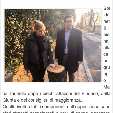
Sol
ida
riet
à
pie
na
alla
ca
po
gru
pp
o
Ma
ria Tauriello dopo i biechi attacchi del Sindaco, della
Giunta e dei consiglieri di maggioranza.
Quelli rivolti a tutti i componenti dell’opposizione sono
stati attacchi sconsiderati e privi di senno, necessari