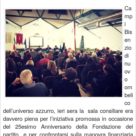
Ca
mp
i
Bis
en
zio
di
nu
ov
o
om
beli
co
dell’universo azzurro, ieri sera la sala consiliare era
davvero piena per l’iniziativa promossa in occasione
del 25esimo Anniversario della Fondazione del
partito e per confrontarsi sulla manovra finanziaria