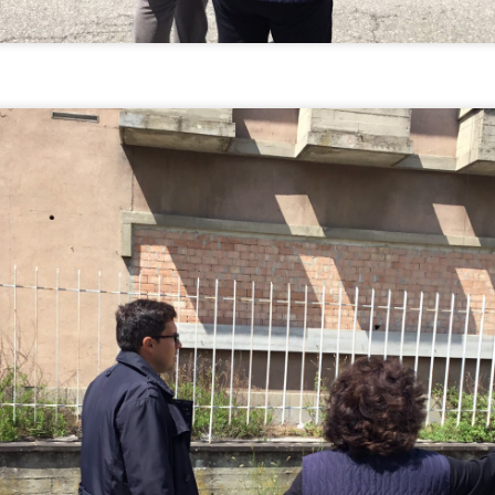
NON PREVEDE PER AVR ALCUN UTILE DI
IMPRESA
AVORI FIPILI, L’ULTIMA TEGOLA: L’INTERVENTO NON PREVEDE
ER AVR ALCUN UTILE DI IMPRESA
urante la seduta di mercoledì 28 luglio, del Consiglio metropolitano si
tornati a discutere della Fipili autorizzando l’intervento di somma
genza per il ripristino dell’arteria, dopo lo smottamento avvenuto in via
 Carcheri a Lastra a Signa.
IN 3 ANNI IL CONSIGLIO COMUNALE HA
UG
26
APPROVATO OLTRE 20 MOZIONI DI FORZA ITALIA.
GANDOLA: ANCHE DALL’OPPOSIZIONE SI HA
POSSIBILITA’ DI INCIDERE
N 3 ANNI IL CONSIGLIO COMUNALE HA APPROVATO OLTRE 20
OZIONI DI FORZA ITALIA. GANDOLA: ANCHE
ALL’OPPOSIZIONE SI HA POSSIBILITA’ DI INCIDERE PURCHE’
I ABBIANO IDEE E PROPOSTE CONCRETE.
RACCOLTA FIRME CONTRO LA CACCIA,
UG