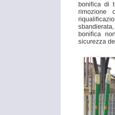
bonifica di 
F
rimozione d
I
riqualifica
“I
sbandierata,
a 
in
bonifica no
sicurezza dei
Si
-c
A
av
G
P
N
A