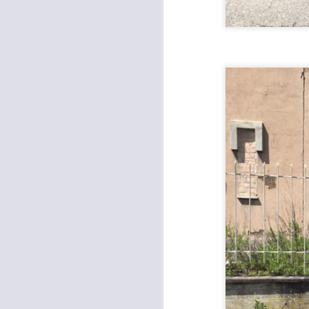
L
P
“D
è 
ur
di
A
I
M
D
S
A