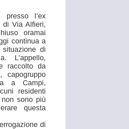
 convocato per il 27 agosto prossimo, con
 i referenti dell’Asl Toscana Centro
 presso l’ex
stoia), i diversi rappresentanti zonali
 di Via Alfieri,
ll’area metropolitana fiorentina, che
facciano valere le ragioni dei territori
chiuso oramai
ono balbettii, serve una risposta forte
ggi continua a
mento in corso del servizio di continuità
 situazione di
a. L’appello,
e raccolto da
, capogruppo
lia a Campi,
cuni residenti
 non sono più
lerare questa
terrogazione di
RISSA ED
AUG