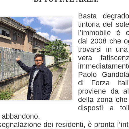
“In vista dell’incontro già
la conferenza dei sindaci ed
Basta degrado
(Firenze, Empoli, Prato e Pi
tintoria del sole
della società della salute de
parteciperanno all’incontro, 
l’immobile è 
che rappresentano. Non serv
dal 2008 che o
ed unica contro lo smantella
assistenziale”.
trovarsi in una
vera fatiscenz
immediatament
Paolo Gandola
di Forza Ita
proviene da al
della zona che
disposti a tol
di abbandono.
segnalazione dei residenti, è pronta l’in
MUSEO MANZI,
GUARDIA MEDICA,
AUG
AUG