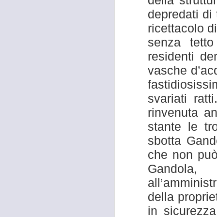
della strutt
occupati senza titolo, dalla
società che gestisce la mostra
depredati di
Tutankhamon.
ricettacolo d
F
senza tetto
L
residenti d
vasche d’acq
fastidiosiss
A
svariati rat
rinvenuta an
C
stante le t
C
sbotta Gando
D
che non può
"N
di
Gandola, 
Ri
all’amminist
si
della propri
A
in sicurezz