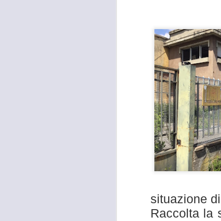
situazione 
Raccolta la 
MOSTRA
AUG