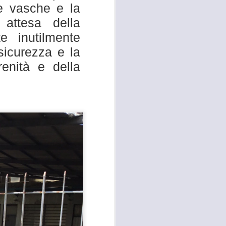
le vasche e la
 attesa della
te inutilmente
sicurezza e la
renità e della