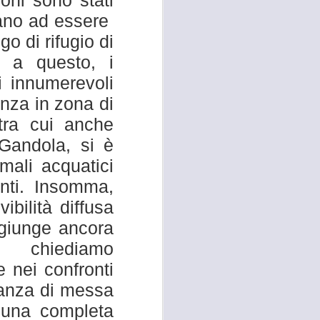
oni sono stati
e della necessità di ripristinare la
nuano ad essere
quiete pubblica in più̀ zone di
Campi Bisenzio tra il capoluogo,
go di rifugio di
San Martino, San Lorenzo e San
e a questo, i
Donnino”.
i innumerevoli
nza in zona di
 tra cui anche
 Gandola, si è
mali acquatici
nti. Insomma,
ibilità diffusa
ggiunge ancora
, chiediamo
 nei confronti
nanza di messa
 una completa