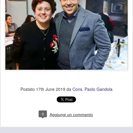
Postato
17th June 2019
da
Cons. Paolo Gandola
0
Aggiungi un commento