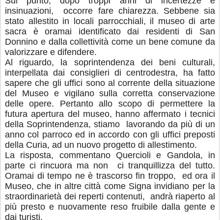
Sul punto, dopo troppi anni di incertezze e
insinuazioni, occorre fare chiarezza. Sebbene sia
stato allestito in locali parrocchiali, il museo di arte
sacra è oramai identificato dai residenti di San
Donnino e dalla collettività come un bene comune da
valorizzare e difendere.
Al riguardo, la soprintendenza dei beni culturali,
interpellata dai consiglieri di centrodestra, ha fatto
sapere che gli uffici sono al corrente della situazione
del Museo e vigilano sulla corretta conservazione
delle opere. Pertanto allo scopo di permettere la
futura apertura del museo, hanno affermato i tecnici
della Soprintendenza, stiamo lavorando da più di un
anno col parroco ed in accordo con gli uffici preposti
della Curia, ad un nuovo progetto di allestimento.
La risposta, commentano Quercioli e Gandola, in
parte ci rincuora ma non ci tranquillizza del tutto.
Oramai di tempo ne è trascorso fin troppo, ed ora il
Museo, che in altre città come Signa invidiano per la
straordinarietà dei reperti contenuti, andrà riaperto al
più presto e nuovamente reso fruibile dalla gente e
dai turisti.