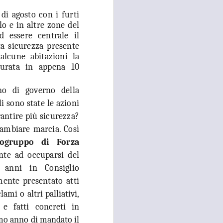
di agosto con i furti
 convocato per il 27 agosto prossimo, con
lo e in altre zone del
 i referenti dell’Asl Toscana Centro
stoia), i diversi rappresentanti zonali
d essere centrale il
ll’area metropolitana fiorentina, che
a sicurezza presente
facciano valere le ragioni dei territori
alcune abitazioni la
ono balbettii, serve una risposta forte
murata in appena 10
mento in corso del servizio di continuità
o di governo della
i sono state le azioni
antire più sicurezza?
ambiare marcia. Così
pogruppo di Forza
nte ad occuparsi del
anni in Consiglio
ente presentato atti
ami o altri palliativi,
 e fatti concreti in
mo anno di mandato il
RISSA ED
AUG