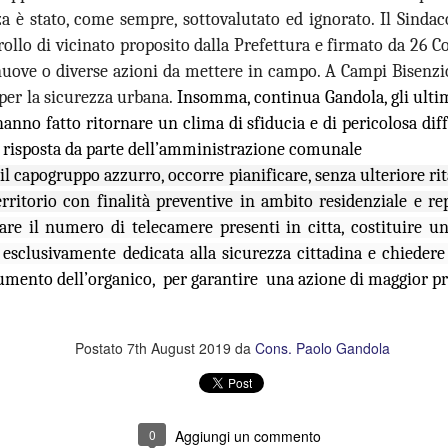
a è stato, come sempre, sottovalutato ed ignorato. Il Sindac
26
26
GANDOLA: MOLTO
DA MAGGIO A LUGLIO
BENE
SI SONO
rollo di vicinato proposito dalla Prefettura e firmato da 26 C
L’INSTALLAZIONE
REGISTRATE A
nuove o diverse azioni da mettere in campo. A Campi Bisenz
DEI CARTELLI
CAMPI BISENZIO 19
per la sicurezza urbana.
Insomma, continua Gandola, gli ultimi
STRADALI, ADESSO
SCOPERTURE DEL
 hanno fatto ritornare un clima di sfiducia e di pericolosa di
PERO’ OCCORRE
SERVIZIO. GANDOLA:
a risposta da parte dell’amministrazione comunale
ACCELLERARE
“UN FATTO
NUOVE AULE UNIVERSITARIE ALL’INTERNO DEL
UG
 il capogruppo azzurro, occorre pianificare, senza ulteriore 
NELL’AVVIO DEI
INACCETTABILE”
26
POLO SCIENTIFICO, GANDOLA: CANTIERE
erritorio con finalità preventive in ambito residenziale e re
LAVORI
GUARDIA MEDICA, DA MAGGIO
FERMO. L’AVVIO DEI LAVORI RINVIATO A META’
re il numero di telecamere presenti in citta, costituire un
A LUGLIO SI SONO
MUSEO MANZI, GANDOLA:
SETTEMBRE
REGISTRATE A CAMPI
MOLTO BENE L’INSTALLAZIONE
 esclusivamente dedicata alla sicurezza cittadina e chiedere
UOVE AULE UNIVERSITARIE ALL’INTERNO DEL POLO
BISENZIO 19 SCOPERTURE
DEI CARTELLI STRADALI PER
umento dell’organico,
per garantire
una azione di maggior pre
CIENTIFICO, GANDOLA: CANTIERE FERMO. L’AVVIO DEI LAVORI
DEL SERVIZIO. GANDOLA: “UN
SEGNALARE IL MUSEO,
INVIATO A META’ SETTEMBRE
FATTO INACCETTABILE”
ADESSO PERO’ OCCORRE
ACCELLERARE NELL’AVVIO DEI
l protocollo sottoscritto è stato completamente disatteso.
“Continua l’esodo della guardia
LAVORI PER LA MESSA IN
Postato
7th August 2019
da
Cons. Paolo Gandola
medica a Campi Bisenzio. Anche
SICUREZZA DEI LOCALI
in questi mesi estivi a causa della
FIRENZE ESCLUSA DALLE CITTÀ IN CORSA PER
UG
cronica assenza del personale, a
“Finalmente dopo circa 2 anni di
26
OSPITARE L’EUROVISION SONG CONTEST.
Campi Bisenzio si sono svolte
attesa dall’approvazione
0
Aggiungi un commento
numerose interruzioni del servizio
all'umanità della mozione da noi
GANDOLA: UNA PESSIMA NOTIZIA CHE