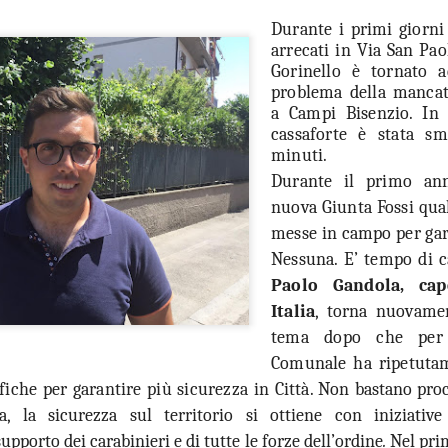
Durante i primi giorni 
“In vista dell’incontro già
arrecati in Via San Pao
la conferenza dei sindaci ed
(Firenze, Empoli, Prato e Pi
Gorinello è tornato a
della società della salute de
problema della mancat
parteciperanno all’incontro, 
a Campi Bisenzio. In 
che rappresentano. Non serv
cassaforte è stata s
ed unica contro lo smantella
minuti.
assistenziale”.
Durante il primo ann
nuova Giunta Fossi qual
messe in campo per gar
Nessuna. E’ tempo di c
Paolo Gandola, ca
Italia
, torna nuovame
tema dopo che per 
Comunale ha ripetutam
iche per garantire più sicurezza in Città. N
on bastano procl
 la sicurezza sul territorio si ottiene con iniziative
upporto dei carabinieri e di tutte le forze dell’ordine
.
Nel pri
MUSEO MANZI,
GUARDIA MEDICA,
AUG
AUG