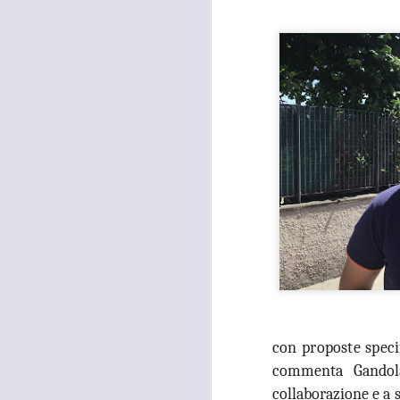
con proposte specif
commenta Gandola,
collaborazione e a s
MOSTRA
AUG