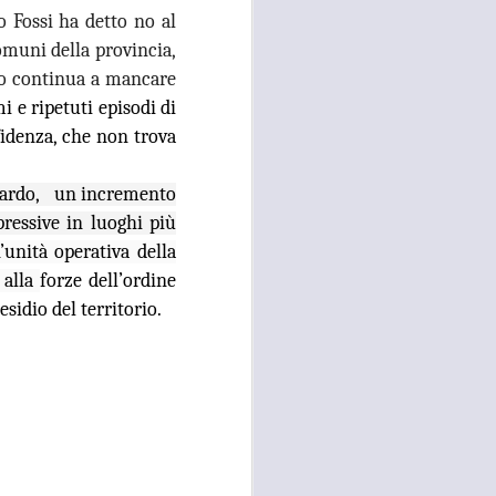
o Fossi ha detto no al
26
ACCOLTELLAMENTO
A CAMPI BISENZIO IN
omuni della provincia,
VIA CHIELLA E FURTI
io continua a mancare
DAI LOCALI DEL
 e ripetuti episodi di
CENTRO, GANDOLA
ffidenza, che non trova
E QUERCIOLI: E’
TEMPO DI
ritardo, un incremento
INVERTIRE LA
pressive in luoghi più
ROTTA
’unità operativa della
RISSA ED ACCOLTELLAMENTO
A CAMPI BISENZIO IN VIA
 alla
forze dell’ordine
CHIELLA E FURTI DAI LOCALI
sidio del territorio.
DEL CENTRO, GANDOLA E
QUERCIOLI: E’ TEMPO DI
INVERTIRE LA ROTTA, A CAMPI
BISENZIO L'INSICUREZZA
DILAGA
“Durante questi mesi estivi sta
continuando, imperturbato, il
problema della mancata sicurezza