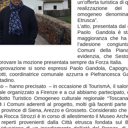
un’offerta turistica di q
realizzazione del 
“In vista dell’incontro già
omogeneo denomina
la conferenza dei sindaci ed
(Firenze, Empoli, Prato e Pi
Etrusca”.
della società della salute de
L’atto, presentata da
parteciperanno all’incontro, 
Paolo Gandola è st
che rappresentano. Non serv
maggioranza che ha c
ed unica contro lo smantella
l’adesione congiun
assistenziale”.
Comuni della Piana
evidenzia, che Sesto
rovare la mozione presentata sempre da Forza Italia.
’approvazione si sono espressi Paolo Gandola, Capog
otti, coordinatrice comunale azzurra e Piefrancesca G
tadino.
so – hanno precisato – in occasione di TourismA, il salon
rale organizzato a Firenze e a cui abbiamo partecipato, è
odotto Turistico Omogeneo culturale regionale “Toscana
 i Comuni aderenti al progetto, molti già facenti parte d
le province di Siena, Arezzo e Grosseto. Considerato che
 Rocca Strozzi è in corso di allestimento il Museo Arche
 reperti provenienti dalla Città etrusca fondata sul
MUSEO MANZI,
GUARDIA MEDICA,
AUG
AUG