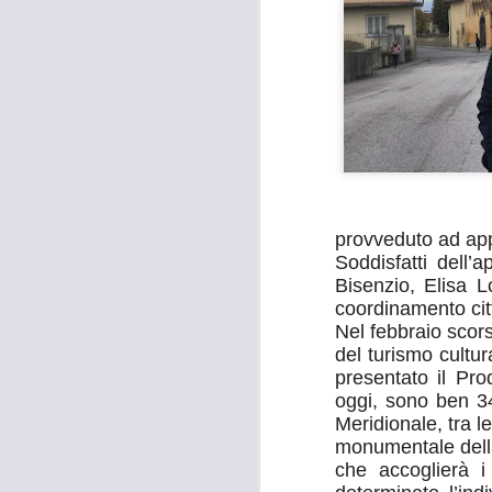
provveduto ad app
Soddisfatti dell
Bisenzio, Elisa L
coordinamento cit
Nel febbraio scor
del turismo cultu
presentato il Pr
oggi, sono ben 34
Meridionale, tra 
monumentale della
che accoglierà i
MOSTRA
AUG