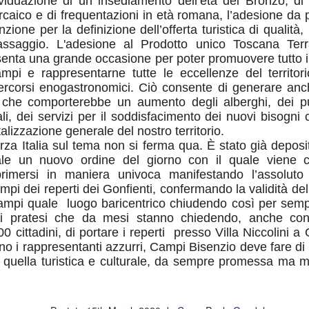
ividuazione di un insediamento dell’età del Bronzo, d
26
26
GANDOLA: MOLTO
DA MAGGIO A LUGLIO
rcaico e di frequentazioni in età romana, l’adesione da
ione per la definizione dell’offerta turistica di qualità
BENE
SI SONO
assaggio. L'adesione al Prodotto unico Toscana Ter
L’INSTALLAZIONE
REGISTRATE A
senta una grande occasione per poter promuovere tutto il 
DEI CARTELLI
CAMPI BISENZIO 19
mpi e rappresentarne tutte le eccellenze del territorio;
STRADALI, ADESSO
SCOPERTURE DEL
rcorsi enogastronomici. Ciò consente di generare an
PERO’ OCCORRE
SERVIZIO. GANDOLA:
o che comporterebbe un aumento degli alberghi, dei pun
ACCELLERARE
“UN FATTO
NUOVE AULE UNIVERSITARIE ALL’INTERNO DEL
ali, dei servizi per il soddisfacimento dei nuovi bisogni
UG
NELL’AVVIO DEI
INACCETTABILE”
26
talizzazione generale del nostro territorio.
POLO SCIENTIFICO, GANDOLA: CANTIERE
LAVORI
GUARDIA MEDICA, DA MAGGIO
rza Italia sul tema non si ferma qua. È stato già deposi
FERMO. L’AVVIO DEI LAVORI RINVIATO A META’
A LUGLIO SI SONO
le un nuovo ordine del giorno con il quale viene c
MUSEO MANZI, GANDOLA:
SETTEMBRE
REGISTRATE A CAMPI
MOLTO BENE L’INSTALLAZIONE
rimersi in maniera univoca manifestando l’assoluto
UOVE AULE UNIVERSITARIE ALL’INTERNO DEL POLO
BISENZIO 19 SCOPERTURE
DEI CARTELLI STRADALI PER
mpi dei reperti dei Gonfienti, confermando la validità de
CIENTIFICO, GANDOLA: CANTIERE FERMO. L’AVVIO DEI LAVORI
DEL SERVIZIO. GANDOLA: “UN
SEGNALARE IL MUSEO,
ampi quale luogo baricentrico chiudendo così per semp
INVIATO A META’ SETTEMBRE
FATTO INACCETTABILE”
ADESSO PERO’ OCCORRE
ini pratesi che da mesi stanno chiedendo, anche co
ACCELLERARE NELL’AVVIO DEI
00 cittadini, di portare i reperti presso Villa Niccolini a
l protocollo sottoscritto è stato completamente disatteso.
“Continua l’esodo della guardia
LAVORI PER LA MESSA IN
no i rappresentanti azzurri, Campi Bisenzio deve fare d
medica a Campi Bisenzio. Anche
SICUREZZA DEI LOCALI
quella turistica e culturale, da sempre promessa ma ma
in questi mesi estivi a causa della
FIRENZE ESCLUSA DALLE CITTÀ IN CORSA PER
UG
cronica assenza del personale, a
“Finalmente dopo circa 2 anni di
26
OSPITARE L’EUROVISION SONG CONTEST.
Campi Bisenzio si sono svolte
attesa dall’approvazione
numerose interruzioni del servizio
all'umanità della mozione da noi
GANDOLA: UNA PESSIMA NOTIZIA CHE