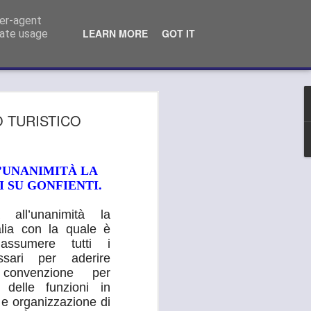
o Comunale Campi Bisenzio (FI)
ser-agent
LEARN MORE
GOT IT
rate usage
 MEDICA, GANDOLA
O TURISTICO
LA AI PRESIDENTI
S DELL’AREA
L’UNANIMITÀ LA
LITANA:
 SU GONFIENTI.
TEVI ALLO
 all’unanimità la
LAMENTO DEL
lia con la quale è
assumere tutti i
"
ssari per aderire
 convenzione per
LA SI APPELLA AI PRESIDENTI
o delle funzioni in
METROPOLITANA: "OPPONETEVI ALLO
 e organizzazione di
ERVIZIO DA PARTE DELL’ASL".