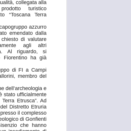
ualità̀, collegata alla
prodotto turistico
 convocato per il 27 agosto prossimo, con
to “Toscana Terra
 i referenti dell’Asl Toscana Centro
stoia), i diversi rappresentanti zonali
ll’area metropolitana fiorentina, che
l capogruppo azzurro
facciano valere le ragioni dei territori
ato emendato dalla
ono balbettii, serve una risposta forte
hiesto di valutare
mento in corso del servizio di continuità
tamente agli altri
. Al riguardo, si
 Fiorentino ha già
ruppo di FI a Campi
allorini, membro del
e dell’archeologia e
 stato ufficialmente
 Terra Etrusca”. Ad
el Distretto Etruria
 presso il complesso
ologico di Gonfienti
 Bisenzio che hanno
RISSA ED
AUG