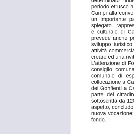
determinato l’ind
26
TUTANKHAMON,
periodo etrusco a
Campi alla convenz
GANDOLA: “LA
un importante p
GALLERIA DELLE
spiegato - rappre
CARROZZE È DA
e culturale di Ca
MESI OCCUPATA
prevede anche pe
SENZA PIÙ ALCUN
sviluppo turistic
TITOLO"
attività commerci
A
MOSTRA TUTANKHAMON,
creare ed una rivi
GANDOLA: “LA GALLERIA
L’attenzione di Fo
DELLE CARROZZE È DA MESI
consiglio comuna
OCCUPATA SENZA PIÙ ALCUN
comunale di esp
TITOLO. LA METROCITTÀ
N
collocazione a Ca
PONGA IN ESSERE TUTTE LE
S
dei Gonfienti a C
AZIONI NECESSARIE PER
R
parte dei cittad
RIENTRARE IN POSSESSO DEI
sottoscritta da 12
LOCALI”
“I
aspetto, concludo
“La città Metropolitana di Firenze
nuova vocazione: 
rientri in possesso dei locali della
A
fondo.
Galleria delle Carrozze di Palazzo
Medici Riccardi, oramai da mesi