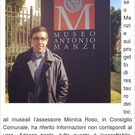
se
o
Ma
nzi
e
sul
pro
get
to
di
res
tau
ro
dei
loc
ali museali l’assessore Monica Roso, in Consiglio
Comunale, ha riferito informazioni non corrispondi al
vero. Adesso basta, tutto questo è inaccettabile,