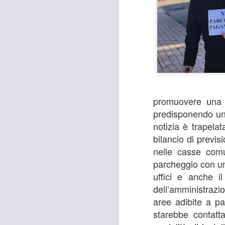
promuovere una p
predisponendo un
notizia è trapelat
bilancio di previs
nelle casse comu
parcheggio con un 
uffici e anche i
dell’amministrazi
aree adibite a p
starebbe contatt
MOSTRA
AUG