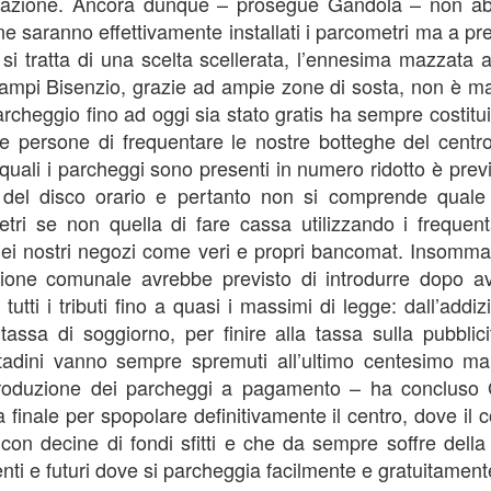
allazione. Ancora dunque – prosegue Gandola – non 
26
26
GANDOLA: MOLTO
DA MAGGIO A LUGLIO
ne saranno effettivamente installati i parcometri ma a pr
BENE
SI SONO
si tratta di una scelta scellerata, l’ennesima mazzata 
L’INSTALLAZIONE
REGISTRATE A
ampi Bisenzio, grazie ad ampie zone di sosta, non è ma
DEI CARTELLI
CAMPI BISENZIO 19
 parcheggio fino ad oggi sia stato gratis ha sempre costitui
STRADALI, ADESSO
SCOPERTURE DEL
le persone di frequentare le nostre botteghe del centro 
PERO’ OCCORRE
SERVIZIO. GANDOLA:
 quali i parcheggi sono presenti in numero ridotto è prev
ACCELLERARE
“UN FATTO
NUOVE AULE UNIVERSITARIE ALL’INTERNO DEL
UG
ne del disco orario e pertanto non si comprende quale 
NELL’AVVIO DEI
INACCETTABILE”
26
POLO SCIENTIFICO, GANDOLA: CANTIERE
imetri se non quella di fare cassa utilizzando i frequen
LAVORI
GUARDIA MEDICA, DA MAGGIO
FERMO. L’AVVIO DEI LAVORI RINVIATO A META’
i dei nostri negozi come veri e propri bancomat. Insomma
A LUGLIO SI SONO
MUSEO MANZI, GANDOLA:
SETTEMBRE
REGISTRATE A CAMPI
zione comunale avrebbe previsto di introdurre dopo a
MOLTO BENE L’INSTALLAZIONE
UOVE AULE UNIVERSITARIE ALL’INTERNO DEL POLO
BISENZIO 19 SCOPERTURE
DEI CARTELLI STRADALI PER
tutti i tributi fino a quasi i massimi di legge: dall’addizi
CIENTIFICO, GANDOLA: CANTIERE FERMO. L’AVVIO DEI LAVORI
DEL SERVIZIO. GANDOLA: “UN
SEGNALARE IL MUSEO,
assa di soggiorno, per finire alla tassa sulla pubbli
INVIATO A META’ SETTEMBRE
FATTO INACCETTABILE”
ADESSO PERO’ OCCORRE
ittadini vanno sempre spremuti all’ultimo centesimo ma
ACCELLERARE NELL’AVVIO DEI
l protocollo sottoscritto è stato completamente disatteso.
“Continua l’esodo della guardia
LAVORI PER LA MESSA IN
troduzione dei parcheggi a pagamento – ha concluso
medica a Campi Bisenzio. Anche
SICUREZZA DEI LOCALI
 finale per spopolare definitivamente il centro, dove i
in questi mesi estivi a causa della
FIRENZE ESCLUSA DALLE CITTÀ IN CORSA PER
UG
cronica assenza del personale, a
 con decine di fondi sfitti e che da sempre soffre della
“Finalmente dopo circa 2 anni di
26
OSPITARE L’EUROVISION SONG CONTEST.
Campi Bisenzio si sono svolte
attesa dall’approvazione
ti e futuri dove si parcheggia facilmente e gratuitament
numerose interruzioni del servizio
all'umanità della mozione da noi
GANDOLA: UNA PESSIMA NOTIZIA CHE