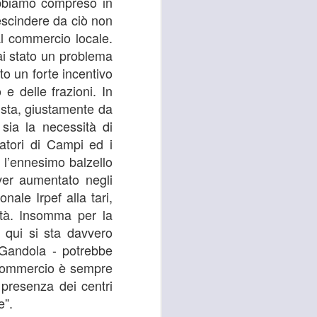
abbiamo compreso in
26
ACCOLTELLAMENTO
escindere da ciò non
A CAMPI BISENZIO IN
al commercio locale.
VIA CHIELLA E FURTI
i stato un problema
DAI LOCALI DEL
to un forte incentivo
CENTRO, GANDOLA
e delle frazioni. In
E QUERCIOLI: E’
ista, giustamente da
TEMPO DI
sia la necessità di
INVERTIRE LA
tatori di Campi ed i
ROTTA
 l’ennesimo balzello
RISSA ED ACCOLTELLAMENTO
ver aumentato negli
A CAMPI BISENZIO IN VIA
CHIELLA E FURTI DAI LOCALI
onale Irpef alla tari,
DEL CENTRO, GANDOLA E
cità. Insomma per la
QUERCIOLI: E’ TEMPO DI
 qui si sta davvero
INVERTIRE LA ROTTA, A CAMPI
BISENZIO L'INSICUREZZA
 Gandola - potrebbe
DILAGA
l commercio è sempre
 presenza dei centri
“Durante questi mesi estivi sta
continuando, imperturbato, il
e”.
problema della mancata sicurezza