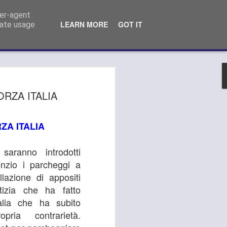
o Comunale Campi Bisenzio (FI)
ser-agent
LEARN MORE
GOT IT
rate usage
 MEDICA, GANDOLA
RZA ITALIA
LA AI PRESIDENTI
S DELL’AREA
ZA ITALIA
LITANA:
TEVI ALLO
saranno introdotti
nzio i parcheggi a
LAMENTO DEL
lazione di appositi
"
tizia che ha fatto
alia che ha subito
LA SI APPELLA AI PRESIDENTI
pria contrarietà.
METROPOLITANA: "OPPONETEVI ALLO
ERVIZIO DA PARTE DELL’ASL".