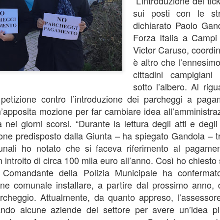
“L’introduzione del ti
sui posti con le s
“In vista dell’incontro già
dichiarato Paolo Gan
la conferenza dei sindaci ed
(Firenze, Empoli, Prato e Pi
Forza Italia a Campi
della società della salute de
Victor Caruso, coordi
parteciperanno all’incontro, 
è altro che l’ennesim
che rappresentano. Non serv
ed unica contro lo smantella
cittadini campigiani
assistenziale”.
sotto l’albero. Al rig
etizione contro l’introduzione dei parcheggi a pag
’apposita mozione per far cambiare idea all’amministra
a nei giorni scorsi. “Durante la lettura degli atti e degli
ione predisposto dalla Giunta – ha spiegato Gandola – tra
nali ho notato che si faceva riferimento al pagament
introito di circa 100 mila euro all’anno. Così ho chiesto
l Comandante della Polizia Municipale ha confermat
one comunale installare, a partire dal prossimo anno, 
archeggio. Attualmente, da quanto appreso, l’assessore
ando alcune aziende del settore per avere un’idea pi
MUSEO MANZI,
GUARDIA MEDICA,
AUG
AUG