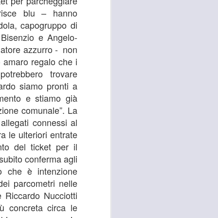
cket per parcheggiare
trisce blu – hanno
 convocato per il 27 agosto prossimo, con
dola, capogruppo di
 i referenti dell’Asl Toscana Centro
stoia), i diversi rappresentanti zonali
 Bisenzio e Angelo-
ll’area metropolitana fiorentina, che
natore azzurro - non
facciano valere le ragioni dei territori
o amaro regalo che i
ono balbettii, serve una risposta forte
mento in corso del servizio di continuità
 potrebbero trovare
uardo siamo pronti a
amento e stiamo già
zione comunale”. La
 allegati connessi al
 le ulteriori entrate
o del ticket per il
 subito conferma agli
o che è intenzione
dei parcometri nelle
 Riccardo Nucciotti
ù concreta circa le
RISSA ED
AUG