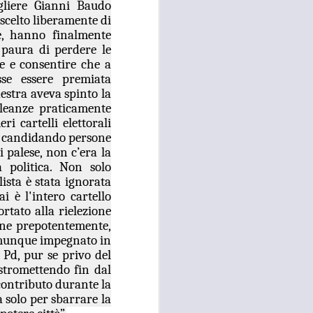
gliere Gianni Baudo
 scelto liberamente di
 convocato per il 27 agosto prossimo, con
e, hanno finalmente
 i referenti dell’Asl Toscana Centro
stoia), i diversi rappresentanti zonali
 paura di perdere le
ll’area metropolitana fiorentina, che
e e consentire che a
facciano valere le ragioni dei territori
se essere premiata
ono balbettii, serve una risposta forte
destra aveva spinto la
mento in corso del servizio di continuità
lleanze praticamente
ri cartelli elettorali
 e candidando persone
i palese, non c’era la
politica. Non solo
ista è stata ignorata
 è l'intero cartello
rtato alla rielezione
tine prepotentemente,
comunque impegnato in
 Pd, pur se privo del
estromettendo fin dal
 contributo durante la
a solo per sbarrare la
RISSA ED
AUG