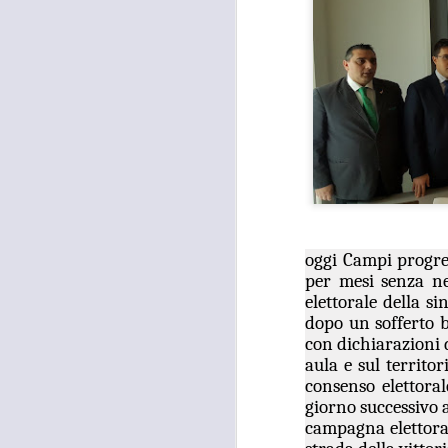
oggi Campi progres
per mesi senza ne
elettorale della s
dopo un sofferto b
con dichiarazioni 
aula e sul territo
consenso elettoral
giorno successivo a
campagna elettorale
MOSTRA
AUG