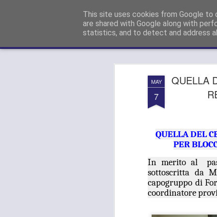
Paolo GANDOLA (Forza Italia):
Con
This site uses cookies from Google to d
are shared with Google along with perf
statistics, and to detect and address a
Magazine
Pages
QUELLA D
MAY
R
7
QUELLA DEL C
PER BLOC
In merito al pas
sottoscritta da 
capogruppo di Forz
coordinatore provin