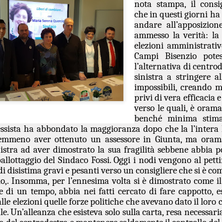
nota stampa, il consi
che in questi giorni ha
“In vista dell’incontro già
andare all’apposizion
la conferenza dei sindaci ed
(Firenze, Empoli, Prato e Pi
ammesso la verità: la
della società della salute de
elezioni amministrativ
parteciperanno all’incontro, 
Campi Bisenzio potes
che rappresentano. Non serv
l’alternativa di centro
ed unica contro lo smantella
sinistra a stringere a
assistenziale”.
impossibili, creando me
privi di vera efficacia
verso le quali, è orama
benché minima stima 
sista ha abbondato la maggioranza dopo che la l’intera l
mmeno aver ottenuto un assessore in Giunta, ma oramai
inistra ad aver dimostrato la sua fragilità sebbene abbia po
allottaggio del Sindaco Fossi. Oggi i nodi vengono al pet
di disistima gravi e pesanti verso un consigliere che si è 
rio,. Insomma, per l’ennesima volta si è dimostrato come il
e di un tempo, abbia nei fatti cercato di fare cappotto, 
lle elezioni quelle forze politiche che avevano dato il loro
. Un’alleanza che esisteva solo sulla carta, resa necessari
MUSEO MANZI,
GUARDIA MEDICA,
AUG
AUG