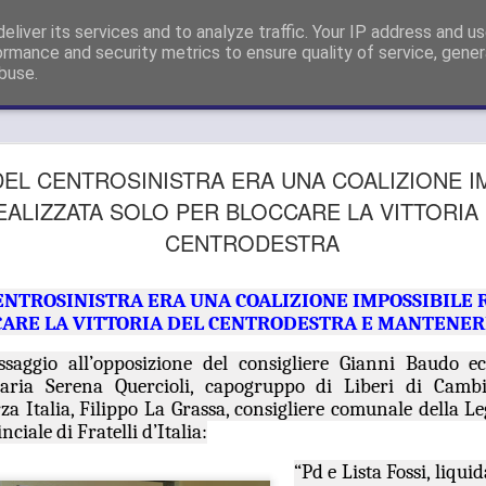
sigliere Metropolitano a Firenze e Capogruppo Forza Italia Consigli
eliver its services and to analyze traffic. Your IP address and u
ormance and security metrics to ensure quality of service, gene
buse.
GUARDIA
AUG
EL CENTROSINISTRA ERA UNA COALIZIONE I
26
SI APPEL
EALIZZATA SOLO PER BLOCCARE LA VITTORIA
CENTRODESTRA
DELLE SD
METROPO
ENTROSINISTRA ERA UNA COALIZIONE IMPOSSIBILE 
"OPPONE
CARE LA VITTORIA DEL CENTRODESTRA E MANTENERE
SMANTEL
saggio all’opposizione del consigliere Gianni Baudo ec
Maria Serena Quercioli, capogruppo di Liberi di Cambi
SERVIZIO
a Italia, Filippo La Grassa, consigliere comunale della Le
ciale di Fratelli d’Italia:
GUARDIA MEDICA, GANDO
DELLE SDS DELL’AREA 
“Pd e Lista Fossi, liqu
SMANTELLAMENTO DEL S