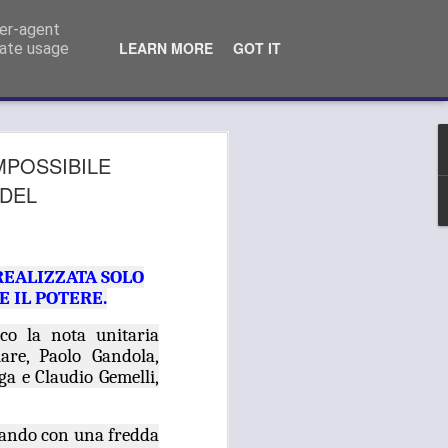
o Comunale Campi Bisenzio (FI)
ser-agent
LEARN MORE
GOT IT
rate usage
 MEDICA, GANDOLA
MPOSSIBILE
LA AI PRESIDENTI
 DEL
S DELL’AREA
LITANA:
REALIZZATA SOLO
TEVI ALLO
 IL POTERE.
LAMENTO DEL
co la nota unitaria
are, Paolo Gandola,
"
ga e Claudio Gemelli,
LA SI APPELLA AI PRESIDENTI
METROPOLITANA: "OPPONETEVI ALLO
idando con una fredda
ERVIZIO DA PARTE DELL’ASL".