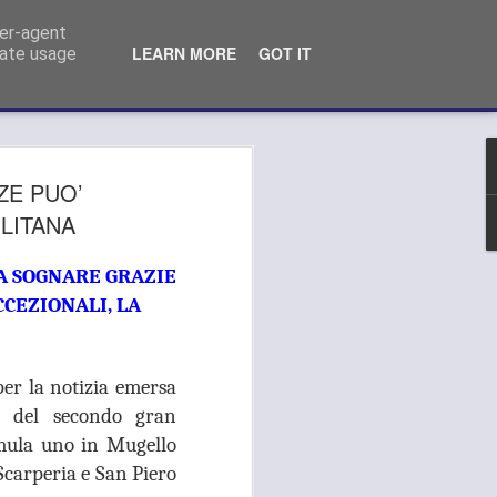
o Comunale Campi Bisenzio (FI)
ser-agent
LEARN MORE
GOT IT
rate usage
 MEDICA, GANDOLA
ZE PUO’
LA AI PRESIDENTI
LITANA
S DELL’AREA
A SOGNARE GRAZIE
LITANA:
CEZIONALI, LA
TEVI ALLO
LAMENTO DEL
er la notizia emersa
"
i del secondo gran
rmula uno in Mugello
LA SI APPELLA AI PRESIDENTI
METROPOLITANA: "OPPONETEVI ALLO
Scarperia e San Piero
ERVIZIO DA PARTE DELL’ASL".