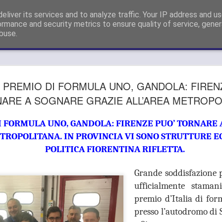
sigliere Metropolitano a Firenze e Capogruppo Forza Italia Consigli
eliver its services and to analyze traffic. Your IP address and u
ormance and security metrics to ensure quality of service, gene
buse.
GUARDIA
AUG
 PREMIO DI FORMULA UNO, GANDOLA: FIREN
26
SI APPEL
ARE A SOGNARE GRAZIE ALL’AREA METROPO
DELLE SD
 FORMULA UNO, GANDOLA: FIRENZE PUO’ TORNARE 
METROPO
TROPOLITANA. IN PROVINCIA VI SONO STRUTTURE EC
"OPPONE
POLITICA FIORENTINA RIFLETTA.
SMANTEL
Grande soddisfazione p
SERVIZIO
ufficialmente staman
premio d’Italia di fo
GUARDIA MEDICA, GANDO
DELLE SDS DELL’AREA 
presso l’autodromo di 
SMANTELLAMENTO DEL S