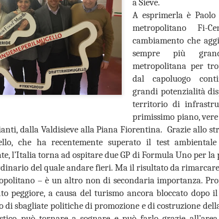
a Sieve.
A esprimerla è Paolo 
“In vista dell’incontro già
la conferenza dei sindaci ed
metropolitano Fi-C
(Firenze, Empoli, Prato e Pi
cambiamento che aggiu
della società della salute de
parteciperanno all’incontro, 
sempre più grand
che rappresentano. Non serv
metropolitana per tr
ed unica contro lo smantella
dal capoluogo cont
assistenziale”.
grandi potenzialità di
territorio di infrastr
primissimo piano, vere 
ianti, dalla Valdisieve alla Piana Fiorentina. Grazie allo s
llo, che ha recentemente superato il test ambientale 
ate, l’Italia torna ad ospitare due GP di Formula Uno per la
rdinario del quale andare fieri. Ma il risultato da rimarc
tropolitano – è un altro non di secondaria importanza. Pr
to peggiore, a causa del turismo ancora bloccato dopo i
 di sbagliate politiche di promozione e di costruzione della
stico può tornare a sognare e può farlo grazie all’are
MUSEO MANZI,
GUARDIA MEDICA,
AUG
AUG