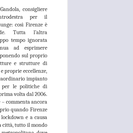
Gandola, consigliere
 convocato per il 27 agosto prossimo, con
 i referenti dell’Asl Toscana Centro
entrodestra per il
stoia), i diversi rappresentanti zonali
nge: così Firenze è
ll’area metropolitana fiorentina, che
facciano valere le ragioni dei territori
e. Tutta l’altra
ono balbettii, serve una risposta forte
oppo tempo ignorata
mento in corso del servizio di continuità
inua ad esprimere
sponendo sul proprio
utture e strutture di
e proprie eccellenze,
traordinario impianto
per le politiche di
 prima volta dal 2006.
are – commenta ancora
oprio quando Firenze
l lockdown e a causa
 città, tutto il mondo
a metropolitana dove
RISSA ED
AUG