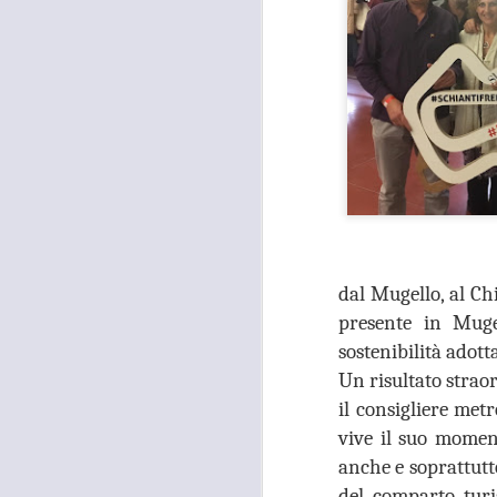
dal Mugello, al Ch
presente in Muge
sostenibilità adott
Un risultato strao
il consigliere me
vive il suo momen
anche e soprattutto
MOSTRA
del comparto turi
AUG