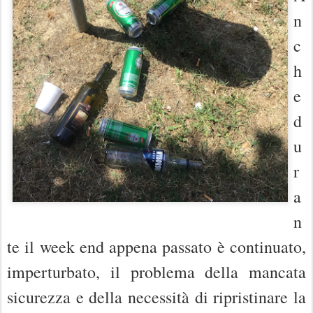
n
c
h
e
d
u
r
a
n
te il week end appena passato è continuato,
imperturbato, il problema della mancata
sicurezza e della necessità di ripristinare la