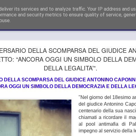
sigliere Metropolitano a Firenze e Capogruppo Forza Italia Consigli
eliver its services and to analyze traffic. Your IP address and u
ormance and security metrics to ensure quality of service, gene
buse.
GUARDIA
AUG
ERSARIO DELLA SCOMPARSA DEL GIUDICE A
26
SI APPEL
TTO: “ANCORA OGGI UN SIMBOLO DELLA DE
DELLA LEGALITA’”.
DELLE SD
METROPO
O DELLA SCOMPARSA DEL GIUDICE ANTONINO CAPONN
RA OGGI UN SIMBOLO DELLA DEMOCRAZIA E DELLA LEG
"OPPONE
"Nel giorno del 18esimo an
SMANTEL
del giudice Antonino Capo
SERVIZIO
centenario della sua nascit
chiamati a ricordare il ma
GUARDIA MEDICA, GANDO
al pool antimafia di Pa
DELLE SDS DELL’AREA 
impegno al servizio della le
SMANTELLAMENTO DEL S