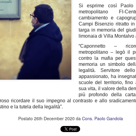
Si esprime così Paolo 
“In vista dell’incontro già
metropolitano FI-Ce
la conferenza dei sindaci ed
cambiamento e capogrup
(Firenze, Empoli, Prato e Pi
Campi Bisenzio ritratto in 
della società della salute de
targa in memoria del giud
parteciperanno all’incontro, 
limonaia di Villa Montalvo
che rappresentano. Non serv
ed unica contro lo smantella
“Caponnetto – ricor
assistenziale”.
metropolitano – legò il p
contro la mafia per ques
memoria un simbolo dell
legalità. Servitore del
appassionato, ha insegnato
scuole del territorio, fino 
sua vita, il valore della de
più profondo della cart
oso ricordare il suo impegno al contrasto e allo sradicament
stino e la tutela della legalità”.
Postato
26th December 2020
da
Cons. Paolo Gandola
MUSEO MANZI,
GUARDIA MEDICA,
AUG
AUG