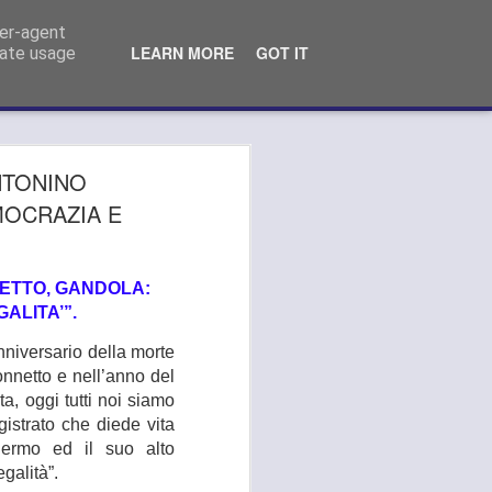
o Comunale Campi Bisenzio (FI)
ser-agent
LEARN MORE
GOT IT
rate usage
 MEDICA, GANDOLA
NTONINO
LA AI PRESIDENTI
MOCRAZIA E
S DELL’AREA
LITANA:
ETTO, GANDOLA:
ALITA’”.
TEVI ALLO
niversario della morte
LAMENTO DEL
nnetto e nell’anno del
"
a, oggi tutti noi siamo
gistrato che diede vita
LA SI APPELLA AI PRESIDENTI
lermo ed il suo alto
METROPOLITANA: "OPPONETEVI ALLO
galità”.
ERVIZIO DA PARTE DELL’ASL".