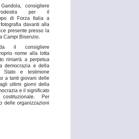
Gandola, consigliere
 convocato per il 27 agosto prossimo, con
ntrodestra per il
 i referenti dell’Asl Toscana Centro
po di Forza Italia a
stoia), i diversi rappresentanti zonali
fotografia davanti alla
ll’area metropolitana fiorentina, che
ice presente presso la
facciano valere le ragioni dei territori
 a Campi Bisenzio.
ono balbettii, serve una risposta forte
mento in corso del servizio di continuità
da il consigliere
roprio nome alla lotta
to rimarrà a perpetua
a democrazia e della
lo Stato e testimone
 a tanti giovani delle
agli ultimi giorni della
mocrazia e il significato
a costituzionale. Per
o delle organizzazioni
RISSA ED
AUG