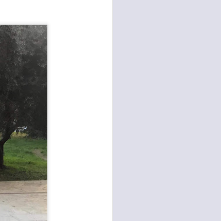
e della necessità di ripristinare la
quiete pubblica in più̀ zone di
Campi Bisenzio tra il capoluogo,
San Martino, San Lorenzo e San
Donnino”.