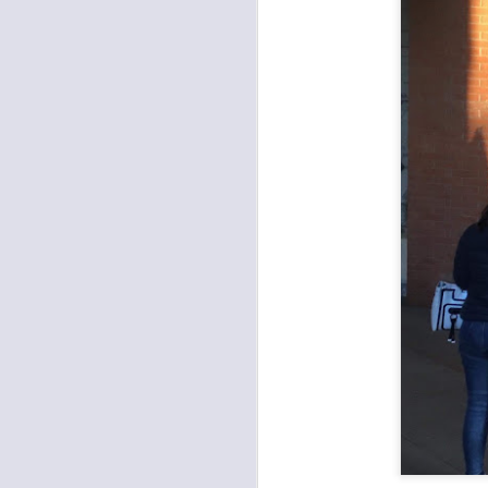
26
TUTANKHAMON,
GANDOLA: “LA
GALLERIA DELLE
CARROZZE È DA
MESI OCCUPATA
SENZA PIÙ ALCUN
TITOLO"
A
MOSTRA TUTANKHAMON,
GANDOLA: “LA GALLERIA
DELLE CARROZZE È DA MESI
OCCUPATA SENZA PIÙ ALCUN
TITOLO. LA METROCITTÀ
N
PONGA IN ESSERE TUTTE LE
S
AZIONI NECESSARIE PER
R
RIENTRARE IN POSSESSO DEI
LOCALI”
“I
“La città Metropolitana di Firenze
rientri in possesso dei locali della
A
Galleria delle Carrozze di Palazzo
Medici Riccardi, oramai da mesi