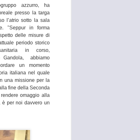
gruppo azzurro, ha
 convocato per il 27 agosto prossimo, con
reale presso la targa
 i referenti dell’Asl Toscana Centro
o l’atrio sotto la sala
stoia), i diversi rappresentanti zonali
ll’area metropolitana fiorentina, che
le. "Seppur in forma
facciano valere le ragioni dei territori
ispetto delle misure di
ono balbettii, serve una risposta forte
attuale periodo storico
mento in corso del servizio di continuità
anitaria in corso,
e Gandola, abbiamo
ricordare un momento
oria italiana nel quale
in una missione per la
dalla fine della Seconda
 rendere omaggio alla
ia è per noi davvero un
RISSA ED
AUG