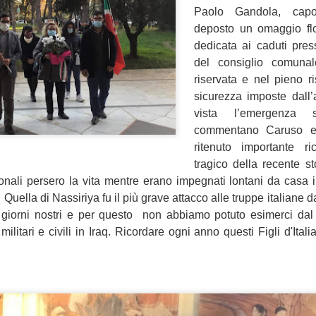
Paolo Gandola, capo
“In vista dell’incontro già
deposto un omaggio flo
la conferenza dei sindaci ed
dedicata ai caduti press
(Firenze, Empoli, Prato e Pi
della società della salute de
del consiglio comuna
parteciperanno all’incontro, 
riservata e nel pieno r
che rappresentano. Non serv
sicurezza imposte dall’
ed unica contro lo smantella
vista l’emergenza s
assistenziale”.
commentano Caruso 
ritenuto importante 
tragico della recente st
nali persero la vita mentre erano impegnati lontani da casa 
. Quella di Nassiriya fu il più grave attacco alle truppe italiane 
 giorni nostri e per questo non abbiamo potuto esimerci dal
ilitari e civili in Iraq. Ricordare ogni anno questi Figli d'Ital
MUSEO MANZI,
GUARDIA MEDICA,
AUG
AUG