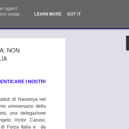
o Comunale Campi Bisenzio (FI)
ser-agent
LEARN MORE
GOT IT
rate usage
 MEDICA, GANDOLA
YA: NON
LA AI PRESIDENTI
LIA
S DELL’AREA
LITANA:
MENTICARE I NOSTRI
TEVI ALLO
LAMENTO DEL
aduti di Nassiriya nel
"
imo anniversario della
orsi, una delegazione
LA SI APPELLA AI PRESIDENTI
ngelo Victor Caruso,
METROPOLITANA: "OPPONETEVI ALLO
ERVIZIO DA PARTE DELL’ASL".
 di Forza Italia e da