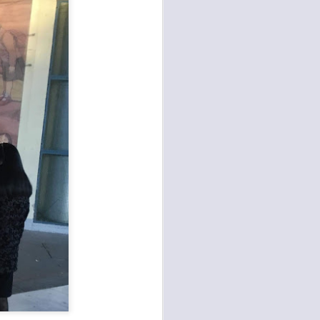
26
ACCOLTELLAMENTO
A CAMPI BISENZIO IN
VIA CHIELLA E FURTI
DAI LOCALI DEL
CENTRO, GANDOLA
E QUERCIOLI: E’
TEMPO DI
INVERTIRE LA
ROTTA
RISSA ED ACCOLTELLAMENTO
A CAMPI BISENZIO IN VIA
CHIELLA E FURTI DAI LOCALI
DEL CENTRO, GANDOLA E
QUERCIOLI: E’ TEMPO DI
INVERTIRE LA ROTTA, A CAMPI
BISENZIO L'INSICUREZZA
DILAGA
“Durante questi mesi estivi sta
continuando, imperturbato, il
problema della mancata sicurezza