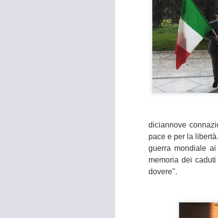
diciannove connazio
pace e per la libertà
guerra mondiale ai
memoria dei caduti m
dovere".
MOSTRA
AUG