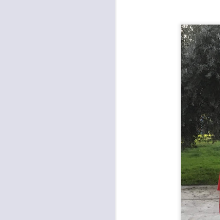
occupati senza titolo, dalla
società che gestisce la mostra
Tutankhamon.
F
L
A
C
C
D
"N
di
Ri
si
A