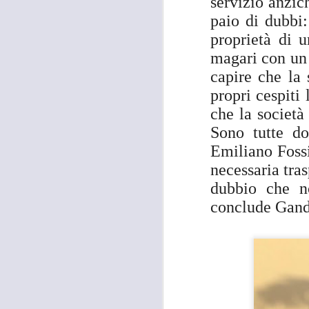
servizio anzic
occupati senza titolo, dalla
società che gestisce la mostra
paio di dubbi:
Tutankhamon.
proprietà di u
F
magari con un 
L
capire che la 
propri cespit
che la società
A
Sono tutte d
Emiliano Fossi
necessaria tra
C
C
dubbio che n
D
conclude Gand
"N
di
Ri
si
A