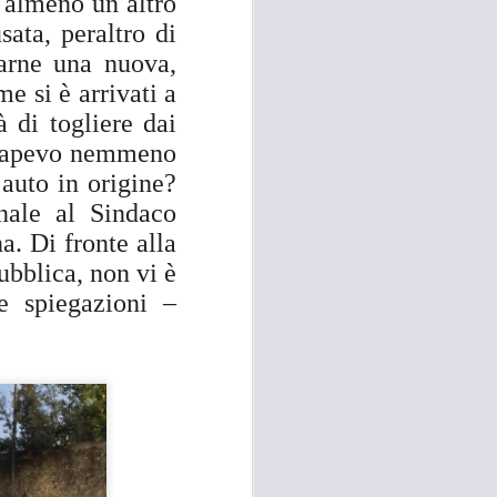
, almeno un altro
e della necessità di ripristinare la
ata, peraltro di
quiete pubblica in più̀ zone di
Campi Bisenzio tra il capoluogo,
tarne una nuova,
San Martino, San Lorenzo e San
e si è arrivati a
Donnino”.
 di togliere dai
n sapevo nemmeno
 auto in origine?
ale al Sindaco
a. Di fronte alla
ubblica, non vi è
e spiegazioni –