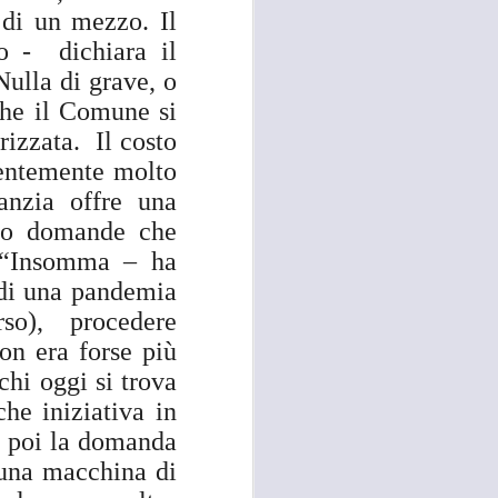
di un mezzo. Il
26
ACCOLTELLAMENTO
o - dichiara il
A CAMPI BISENZIO IN
VIA CHIELLA E FURTI
ulla di grave, o
DAI LOCALI DEL
che il Comune si
CENTRO, GANDOLA
rizzata. Il costo
E QUERCIOLI: E’
rentemente molto
TEMPO DI
anzia offre una
INVERTIRE LA
ono domande che
ROTTA
. “Insomma – ha
RISSA ED ACCOLTELLAMENTO
A CAMPI BISENZIO IN VIA
 di una pandemia
CHIELLA E FURTI DAI LOCALI
rso), procedere
DEL CENTRO, GANDOLA E
QUERCIOLI: E’ TEMPO DI
on era forse più
INVERTIRE LA ROTTA, A CAMPI
chi oggi si trova
BISENZIO L'INSICUREZZA
DILAGA
che iniziativa in
 E poi la domanda
“Durante questi mesi estivi sta
i una macchina di
continuando, imperturbato, il
problema della mancata sicurezza