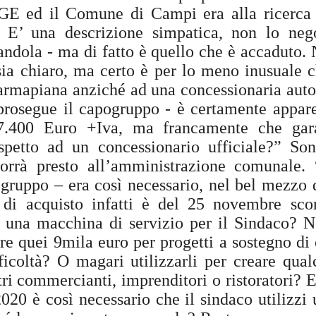
 ed il Comune di Campi era alla ricerca 
26
26
GANDOLA: MOLTO
DA MAGGIO A LUGLIO
. E’ una descrizione simpatica, non lo neg
BENE
SI SONO
L’INSTALLAZIONE
REGISTRATE A
dola - ma di fatto è quello che è accaduto. N
DEI CARTELLI
CAMPI BISENZIO 19
 sia chiaro, ma certo è per lo meno inusuale 
STRADALI, ADESSO
SCOPERTURE DEL
Farmapiana anziché ad una concessionaria auto
PERO’ OCCORRE
SERVIZIO. GANDOLA:
 prosegue il capogruppo - è certamente appa
ACCELLERARE
“UN FATTO
NUOVE AULE UNIVERSITARIE ALL’INTERNO DEL
UG
 7.400 Euro +Iva, ma francamente che gar
NELL’AVVIO DEI
INACCETTABILE”
26
POLO SCIENTIFICO, GANDOLA: CANTIERE
spetto ad un concessionario ufficiale?” S
LAVORI
GUARDIA MEDICA, DA MAGGIO
FERMO. L’AVVIO DEI LAVORI RINVIATO A META’
A LUGLIO SI SONO
porrà presto all’amministrazione comunale
MUSEO MANZI, GANDOLA:
SETTEMBRE
REGISTRATE A CAMPI
MOLTO BENE L’INSTALLAZIONE
ogruppo – era così necessario, nel bel mezzo
UOVE AULE UNIVERSITARIE ALL’INTERNO DEL POLO
BISENZIO 19 SCOPERTURE
DEI CARTELLI STRADALI PER
CIENTIFICO, GANDOLA: CANTIERE FERMO. L’AVVIO DEI LAVORI
DEL SERVIZIO. GANDOLA: “UN
 di acquisto infatti è del 25 novembre sco
SEGNALARE IL MUSEO,
INVIATO A META’ SETTEMBRE
FATTO INACCETTABILE”
ADESSO PERO’ OCCORRE
i una macchina di servizio per il Sindaco? N
ACCELLERARE NELL’AVVIO DEI
l protocollo sottoscritto è stato completamente disatteso.
are quei 9mila euro per progetti a sostegno di 
“Continua l’esodo della guardia
LAVORI PER LA MESSA IN
medica a Campi Bisenzio. Anche
SICUREZZA DEI LOCALI
fficoltà? O magari utilizzarli per creare qual
in questi mesi estivi a causa della
tri commercianti, imprenditori o ristoratori?
FIRENZE ESCLUSA DALLE CITTÀ IN CORSA PER
UG
cronica assenza del personale, a
“Finalmente dopo circa 2 anni di
26
OSPITARE L’EUROVISION SONG CONTEST.
Campi Bisenzio si sono svolte
2020 è così necessario che il sindaco utilizz
attesa dall’approvazione
numerose interruzioni del servizio
all'umanità della mozione da noi
GANDOLA: UNA PESSIMA NOTIZIA CHE