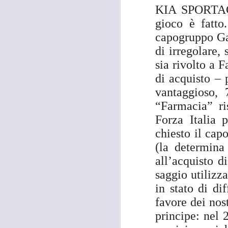
KIA SPORTAGE
26
TUTANKHAMON,
gioco è fatto
GANDOLA: “LA
GALLERIA DELLE
capogruppo Gan
CARROZZE È DA
di irregolare,
MESI OCCUPATA
sia rivolto a 
SENZA PIÙ ALCUN
di acquisto –
TITOLO"
A
vantaggioso,
MOSTRA TUTANKHAMON,
GANDOLA: “LA GALLERIA
“Farmacia” ri
DELLE CARROZZE È DA MESI
Forza Italia 
OCCUPATA SENZA PIÙ ALCUN
chiesto il cap
TITOLO. LA METROCITTÀ
N
PONGA IN ESSERE TUTTE LE
S
(la determina
AZIONI NECESSARIE PER
R
all’acquisto d
RIENTRARE IN POSSESSO DEI
LOCALI”
“I
saggio utilizz
in stato di di
“La città Metropolitana di Firenze
favore dei nos
rientri in possesso dei locali della
A
Galleria delle Carrozze di Palazzo
principe: nel 
Medici Riccardi, oramai da mesi