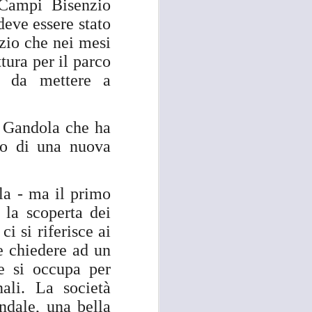
i Campi Bisenzio
deve essere stato
 convocato per il 27 agosto prossimo, con
 i referenti dell’Asl Toscana Centro
zio che nei mesi
stoia), i diversi rappresentanti zonali
tura per il parco
ll’area metropolitana fiorentina, che
facciano valere le ragioni dei territori
re da mettere a
ono balbettii, serve una risposta forte
mento in corso del servizio di continuità
o Gandola che ha
to di una nuova
la - ma il primo
 la scoperta dei
ci si riferisce ai
e chiedere ad un
he si occupa per
ali. La società
ndale, una bella
RISSA ED
AUG