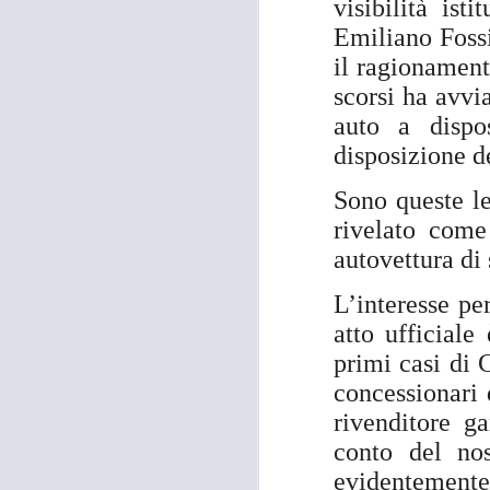
visibilità is
Emiliano Fossi
il ragionamen
scorsi ha avvi
auto a dispo
disposizione d
Sono queste l
rivelato com
autovettura di 
L’interesse pe
atto ufficial
primi casi di C
concessionari 
rivenditore g
conto del no
evidentemente
MOSTRA
AUG