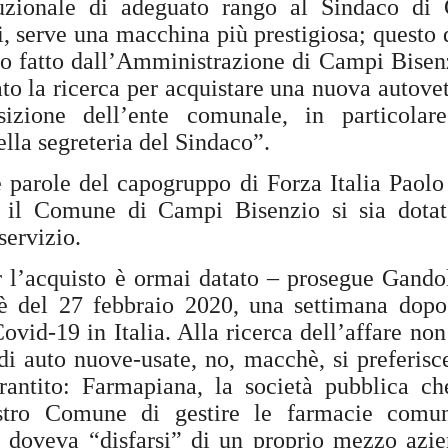
tituzionale di adeguato rango al Sindaco d
, serve una macchina più prestigiosa; questo 
“In vista dell’incontro già
la conferenza dei sindaci ed
to fatto dall’Amministrazione di Campi Bisen
(Firenze, Empoli, Prato e Pi
ato la ricerca per acquistare una nuova autovet
della società della salute de
parteciperanno all’incontro, 
sizione dell’ente comunale, in particola
che rappresentano. Non serv
ella segreteria del Sindaco”.
ed unica contro lo smantella
assistenziale”.
e parole del capogruppo di Forza Italia Paol
e il Comune di Campi Bisenzio si sia dota
servizio.
r l’acquisto è ormai datato – prosegue Gando
e è del 27 febbraio 2020, una settimana dopo
ovid-19 in Italia. Alla ricerca dell’affare non 
di auto nuove-usate, no, macchè, si preferisc
arantito: Farmapiana, la società pubblica c
stro Comune di gestire le farmacie comun
 doveva “disfarsi” di un proprio mezzo azie
MUSEO MANZI,
GUARDIA MEDICA,
AUG
AUG