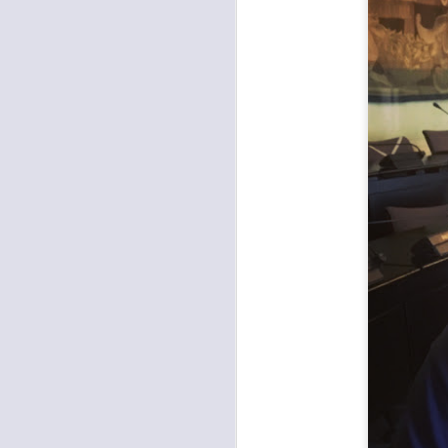
26
TUTANKHAMON,
GANDOLA: “LA
GALLERIA DELLE
CARROZZE È DA
MESI OCCUPATA
SENZA PIÙ ALCUN
TITOLO"
A
MOSTRA TUTANKHAMON,
GANDOLA: “LA GALLERIA
DELLE CARROZZE È DA MESI
OCCUPATA SENZA PIÙ ALCUN
TITOLO. LA METROCITTÀ
N
PONGA IN ESSERE TUTTE LE
S
AZIONI NECESSARIE PER
R
RIENTRARE IN POSSESSO DEI
LOCALI”
“I
“La città Metropolitana di Firenze
rientri in possesso dei locali della
A
Galleria delle Carrozze di Palazzo
Medici Riccardi, oramai da mesi