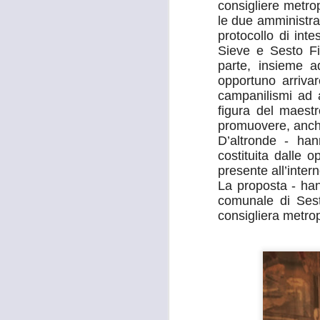
consigliere metro
le due amministra
protocollo di int
Sieve e Sesto Fi
parte, insieme a
opportuno arrivar
campanilismi ad 
figura del maest
promuovere, anche 
D’altronde - han
costituita dalle o
presente all’intern
La proposta - ha
comunale di Sesto
consigliera metrop
MOSTRA
AUG