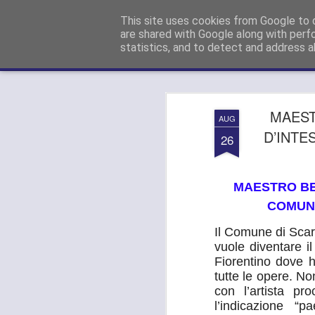
Paolo GANDOLA (Forza Italia):
Con
This site uses cookies from Google to d
are shared with Google along with perf
statistics, and to detect and address a
Magazine
Pages
MAEST
AUG
D’INTE
26
MAESTRO BE
COMUNE
Il Comune di Scar
vuole diventare i
Fiorentino dove h
tutte le opere. N
con l’artista pr
l’indicazione “pa