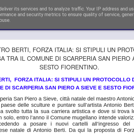
sigliere Metropolitano a Firenze e Capogruppo Forza Italia Consigli
eliver its services and to analyze traffic. Your IP address and u
ormance and security metrics to ensure quality of service, gene
buse.
GUARDIA
AUG
RO BERTI, FORZA ITALIA: SI STIPULI UN PR
26
SI APPEL
SA TRA IL COMUNE DI SCARPERIA SAN PIERO 
SESTO FIORENTINO.
DELLE SD
METROPO
RTI,
FORZA ITALIA: SI STIPULI UN PROTOCOLLO D
 DI SCARPERIA SAN PIERO A SIEVE E SESTO FIO
"OPPONE
SMANTEL
peria San Piero a Sieve, città natale del maestro Antonio
l paese delle sculture e puntare sull’artista Antonio Ber
SERVIZIO
a svolto tutta la sua carriera artistica e dove si trova
on solo, entro l’anno il Comune mugellano intende valoriz
GUARDIA MEDICA, GANDO
ocedendo a posare i nuovi cartelli all’ingresso del
DELLE SDS DELL’AREA 
ese natale di Antonio Berti. Da qui la proposta di Forza
SMANTELLAMENTO DEL S