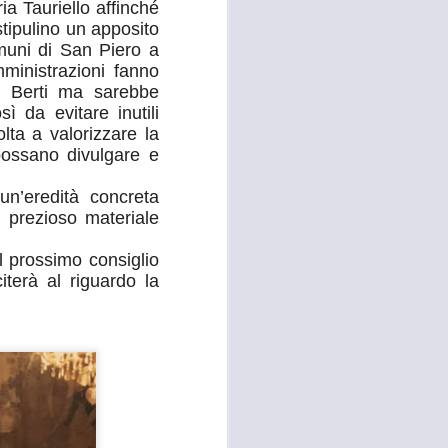
a Tauriello affinché
tipulino un apposito
 convocato per il 27 agosto prossimo, con
omuni di San Piero a
 i referenti dell’Asl Toscana Centro
stoia), i diversi rappresentanti zonali
ministrazioni fanno
ll’area metropolitana fiorentina, che
io Berti ma sarebbe
facciano valere le ragioni dei territori
ì da evitare inutili
ono balbettii, serve una risposta forte
ta a valorizzare la
mento in corso del servizio di continuità
possano divulgare e
un’eredità concreta
il prezioso materiale
 prossimo consiglio
iterà al riguardo la
RISSA ED
AUG