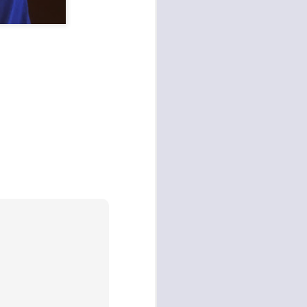
e della necessità di ripristinare la
quiete pubblica in più̀ zone di
Campi Bisenzio tra il capoluogo,
San Martino, San Lorenzo e San
Donnino”.