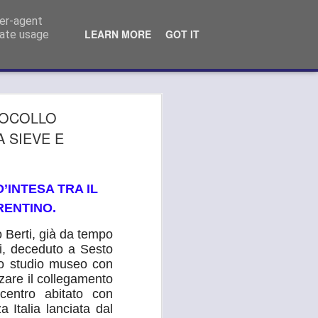
o Comunale Campi Bisenzio (FI)
ser-agent
LEARN MORE
GOT IT
rate usage
 MEDICA, GANDOLA
OTOCOLLO
LA AI PRESIDENTI
A SIEVE E
S DELL’AREA
LITANA:
’INTESA TRA IL
RENTINO.
TEVI ALLO
LAMENTO DEL
 Berti, già da tempo
ti, deceduto a Sesto
"
 lo studio museo con
zare il collegamento
LA SI APPELLA AI PRESIDENTI
 centro abitato con
METROPOLITANA: "OPPONETEVI ALLO
 Italia lanciata dal
ERVIZIO DA PARTE DELL’ASL".