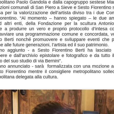
politano Paolo Gandola e dalla capogruppo sestese Mari
zioni comunali di San Piero a Sieve e Sesto Fiorentino s
“In vista dell’incontro già
esa per la valorizzazione dell’artista diviso tra i due C
la conferenza dei sindaci ed
(Firenze, Empoli, Prato e Pi
orentino. “Al momento – hanno spiegato – le due am
della società della salute de
d altri enti, della Fondazione per la scultura Anton
parteciperanno all’incontro, 
e a produrre un vero e proprio protocollo d’intesa cos
che rappresentano. Non serv
avviare una programmazione comune e concordata, vol
ed unica contro lo smantella
ro Berti nonché promuovere e sviluppare eventi che 
assistenziale”.
alle future generazioni, l’artista ed il suo patrimonio.
no aggiunto - a Sesto Fiorentino Berti ha lasciato 
pere e dall’archivio epistolare e fotografico e da tutto 
o del suo studio di via Bernini”.
nno annunciato - sarà formalizzata con una mozione al
 Fiorentino mentre il consigliere metropolitano sollec
olitana delegata alla cultura.
MUSEO MANZI,
GUARDIA MEDICA,
AUG
AUG