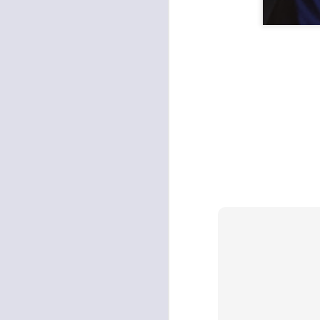
occupati senza titolo, dalla
società che gestisce la mostra
Tutankhamon.
F
L
A
C
C
D
"N
di
Ri
si
A