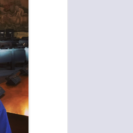
26
ACCOLTELLAMENTO
A CAMPI BISENZIO IN
VIA CHIELLA E FURTI
DAI LOCALI DEL
CENTRO, GANDOLA
E QUERCIOLI: E’
TEMPO DI
INVERTIRE LA
ROTTA
RISSA ED ACCOLTELLAMENTO
A CAMPI BISENZIO IN VIA
CHIELLA E FURTI DAI LOCALI
DEL CENTRO, GANDOLA E
QUERCIOLI: E’ TEMPO DI
INVERTIRE LA ROTTA, A CAMPI
BISENZIO L'INSICUREZZA
DILAGA
“Durante questi mesi estivi sta
continuando, imperturbato, il
problema della mancata sicurezza