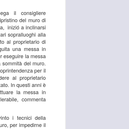
 convocato per il 27 agosto prossimo, con
ega il consigliere
 i referenti dell’Asl Toscana Centro
ipristino del muro di
stoia), i diversi rappresentanti zonali
ll’area metropolitana fiorentina, che
, inizió a inclinarsi
facciano valere le ragioni dei territori
ri sopralluoghi alla
ono balbettii, serve una risposta forte
 al proprietario di
mento in corso del servizio di continuità
eguita una messa in
per eseguire la messa
lla sommità del muro.
oprintendenza per il
ere al proprietario
ato. In questi anni è
attuare la messa in
llerabile, commenta
into i tecnici della
uro, per impedirne il
RISSA ED
AUG