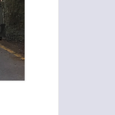
e della necessità di ripristinare la
quiete pubblica in più̀ zone di
Campi Bisenzio tra il capoluogo,
San Martino, San Lorenzo e San
Donnino”.