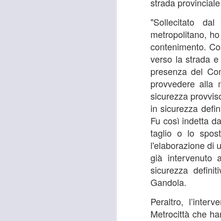
strada provincial
"Sollecitato da
metropolitano, ho 
contenimento. Come
verso la strada e
presenza del Com
provvedere alla 
sicurezza provviso
in sicurezza defin
Fu così indetta d
taglio o lo spos
l'elaborazione di 
già intervenuto 
sicurezza defini
Gandola.
Peraltro, l’inter
Metrocittà che han
MOSTRA
AUG