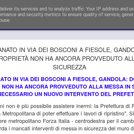
sigliere Metropolitano a Firenze e Capogruppo Forza Italia Consigli
eliver its services and to analyze traffic. Your IP address and u
ormance and security metrics to ensure quality of service, gene
buse.
GUARDIA
AUG
NATO IN VIA DEI BOSCONI A FIESOLE, GAND
26
SI APPEL
PROPRIETÀ NON HA ANCORA PROVVEDUTO ALL
SICUREZZA
DELLE SD
METROPO
TO IN VIA DEI BOSCONI A FIESOLE, GANDOLA: D
 NON HA ANCORA PROVVEDUTO ALLA MESSA IN S
"OPPONE
NECESSARIO UN NUOVO INTERVENTO DEL PREFE
SMANTEL
ni non è più possibile assistere inermi: la Prefettura di
SERVIZIO
 Metropolitana di poter effettuare i lavori di ripristino".
ere metropolitano Forza Italia - centrodestra per il cam
GUARDIA MEDICA, GANDO
DELLE SDS DELL’AREA 
rda i mancati interventi di messa in sicurezza del muro d
SMANTELLAMENTO DEL S