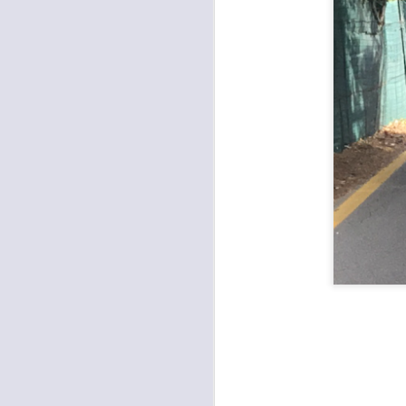
occupati senza titolo, dalla
società che gestisce la mostra
Tutankhamon.
F
L
A
C
C
D
"N
di
Ri
si
A