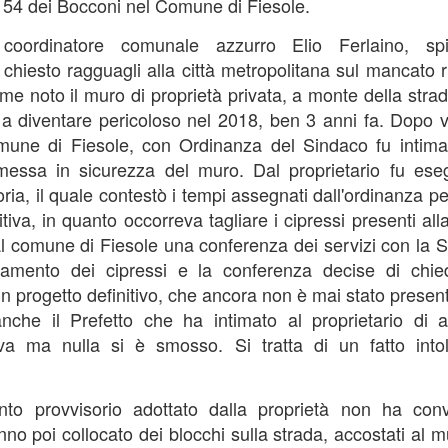
e 54 dei Bocconi nel Comune di Fiesole.
“In vista dell’incontro già
l coordinatore comunale azzurro Elio Ferlaino, spi
la conferenza dei sindaci ed
chiesto ragguagli alla città metropolitana sul mancato r
(Firenze, Empoli, Prato e Pi
della società della salute de
 noto il muro di proprietà privata, a monte della strada
parteciperanno all’incontro, 
 a diventare pericoloso nel 2018, ben 3 anni fa. Dopo va
che rappresentano. Non serv
une di Fiesole, con Ordinanza del Sindaco fu intimato
ed unica contro lo smantella
assistenziale”.
messa in sicurezza del muro. Dal proprietario fu es
ria, il quale contestò i tempi assegnati dall'ordinanza 
itiva, in quanto occorreva tagliare i cipressi presenti a
al comune di Fiesole una conferenza dei servizi con la S
tamento dei cipressi e la conferenza decise di chied
un progetto definitivo, che ancora non è mai stato present
anche il Prefetto che ha intimato al proprietario di 
tiva ma nulla si è smosso. Si tratta di un fatto into
vento provvisorio adottato dalla proprietà non ha conv
no poi collocato dei blocchi sulla strada, accostati al m
MUSEO MANZI,
GUARDIA MEDICA,
AUG
AUG