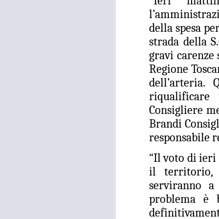
“Ieri matti
l’amministraz
della spesa pe
strada della S
gravi carenze s
Regione Toscan
dell’arteria.
riqualificar
Consigliere me
Brandi Consigl
responsabile r
“Il voto di ier
il territori
serviranno a
problema è b
definitivament
MOSTRA
AUG