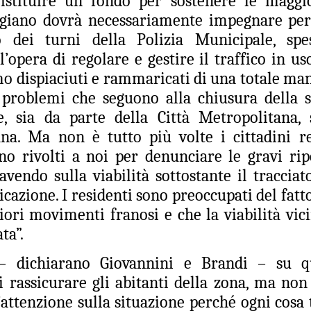
i istituire un fondo per sostenere le maggi
di Guardia Medica costringendo i
presentata l’amministrazione
DIMOSTRA IL GRAVE DEFICIT
giano dovrà necessariamente impegnare per 
nostri cittadini a recarsi presso gli
comunale ha provveduto ad
INFRASTRUTTURALE
ambulatori presenti a Sesto
installare, proprio nei giorni scorsi,
to dei turni della Polizia Municipale, sp
Fiorentino o nell’area delle Signe”.
IRENZE ESCLUSA DALLE CITTÀ IN CORSA PER OSPITARE
i cartelli stradali che indicano la
’opera di regolare e gestire il traffico in usc
’EUROVISION SONG CONTEST.
presenza del museo Antonio
Manzi, accolto negli splendidi
 dispiaciuti e rammaricati di una totale man
saloni di villa Rucellai.
i problemi che seguono alla chiusura della 
, sia da parte della Città Metropolitana, 
CHIUSA LA FILIALE BANCARIA DI SAN DONNINO,
UG
na. Ma non è tutto più volte i cittadini r
26
GANDOLA, CARUSO E TESI (FI): IL COMUNE NON
no rivolti a noi per denunciare le gravi rip
HA TUTELATO I RESIDENTI DELLA FRAZIONE.
HIUSA LA FILIALE BANCARIA DI SAN DONNINO, GANDOLA,
avendo sulla viabilità sottostante il tracciat
ARUSO E TESI (FI): IL COMUNE NON HA TUTELATO I RESIDENTI
azione. I residenti sono preoccupati del fatt
ELLA FRAZIONE.
iori movimenti franosi e che la viabilità vic
onostante le 500 firme raccolte dai residenti di San Donnino, la
ata”.
rezione di Banca Intesa ha tirato dritto e la filiale della Cassa di
sparmio di via Pistoiese ha chiuso per sempre nei giorni scorsi. Così
– dichiarano Giovannini e Brandi – su qu
 è completato il lento declino della frazione".
 rassicurare gli abitanti della zona, ma non
FRANA PANORAMICA COLLI ALTI A MONTE
UG
26
MORELLO, GANDOLA: I LAVORI, ATTESI DA 8
’attenzione sulla situazione perché ogni cosa 