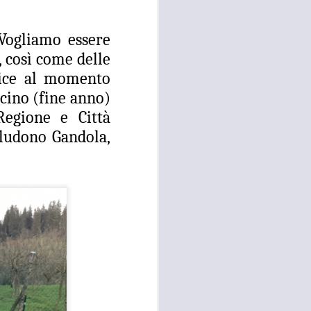
 Vogliamo essere
, così come delle
rvice al momento
icino (fine anno)
Regione e Città
cludono Gandola,