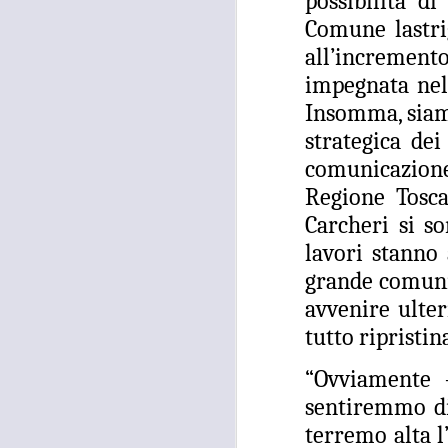
possibilità d
occupati senza titolo, dalla
società che gestisce la mostra
Comune lastri
Tutankhamon.
all’incremen
F
impegnata nell
L
Insomma, siamo
strategica de
comunicazione
A
Regione Tosca
Carcheri si so
C
lavori stanno 
C
grande comunic
D
avvenire ulter
"N
tutto ripristin
di
Ri
“Ovviamente 
si
sentiremmo di
A
terremo alta l