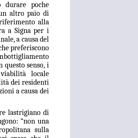
ro durare poche
26
ACCOLTELLAMENTO
n altro paio di
A CAMPI BISENZIO IN
riferimento alla
VIA CHIELLA E FURTI
DAI LOCALI DEL
ra a Signa per i
CENTRO, GANDOLA
nale, a causa del
E QUERCIOLI: E’
 che preferiscono
TEMPO DI
’imbottigliamento
INVERTIRE LA
ROTTA
n questo senso, i
RISSA ED ACCOLTELLAMENTO
viabilità locale
A CAMPI BISENZIO IN VIA
tà dei residenti
CHIELLA E FURTI DAI LOCALI
DEL CENTRO, GANDOLA E
zioni a causa dei
QUERCIOLI: E’ TEMPO DI
INVERTIRE LA ROTTA, A CAMPI
BISENZIO L'INSICUREZZA
re lastrigiano di
DILAGA
ungono: “non una
“Durante questi mesi estivi sta
opolitana sulla
continuando, imperturbato, il
problema della mancata sicurezza