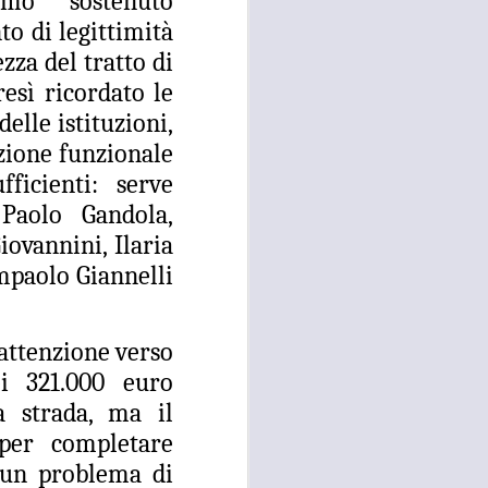
amo sostenuto
o di legittimità
 convocato per il 27 agosto prossimo, con
 i referenti dell’Asl Toscana Centro
zza del tratto di
stoia), i diversi rappresentanti zonali
resì ricordato le
ll’area metropolitana fiorentina, che
facciano valere le ragioni dei territori
delle istituzioni,
ono balbettii, serve una risposta forte
azione funzionale
mento in corso del servizio di continuità
fficienti: serve
 Paolo Gandola,
iovannini, Ilaria
mpaolo Giannelli
 attenzione verso
ei 321.000 euro
 strada, ma il
per completare
o, un problema di
RISSA ED
AUG