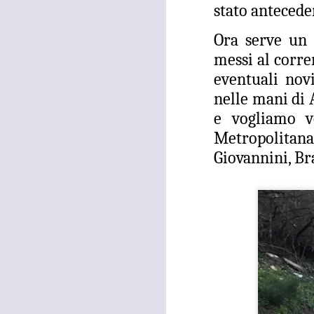
stato antecede
F
I
Ora serve un 
messi al corren
“I
a 
eventuali nov
in
nelle mani di 
Si
e vogliamo v
-c
A
Metropolitana 
av
Giovannini, Bra
G
P
N
A