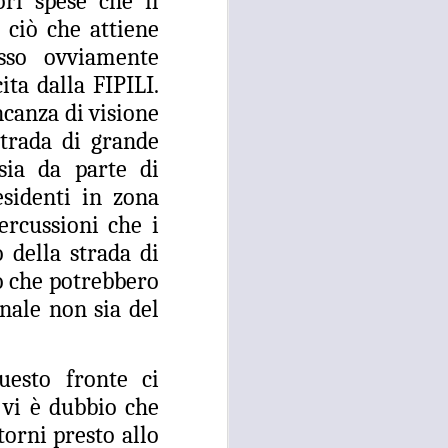
ori spese che il
e della necessità di ripristinare la
ciò che attiene
quiete pubblica in più̀ zone di
Campi Bisenzio tra il capoluogo,
esso ovviamente
San Martino, San Lorenzo e San
ita dalla FIPILI.
Donnino”.
canza di visione
strada di grande
sia da parte di
esidenti in zona
ercussioni che i
o della strada di
o che potrebbero
inale non sia del
esto fronte ci
 vi è dubbio che
torni presto allo