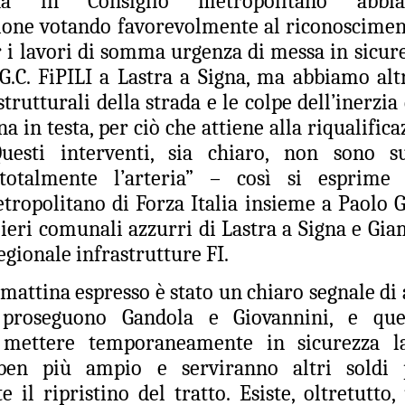
na in Consiglio metropolitano abbi
ione votando favorevolmente al riconosciment
“In vista dell’incontro già
la conferenza dei sindaci ed
r i lavori di somma urgenza di messa in sicure
(Firenze, Empoli, Prato e Pi
.G.C. FiPILI a Lastra a Signa, ma abbiamo alt
della società della salute de
parteciperanno all’incontro, 
trutturali della strada e le colpe dell’inerzia 
che rappresentano. Non serv
a in testa, per ciò che attiene alla riqualific
ed unica contro lo smantella
assistenziale”.
 Questi interventi, sia chiaro, non sono su
e totalmente l’arteria” – così si esprime
tropolitano di Forza Italia insieme a Paolo G
ieri comunali azzurri di Lastra a Signa e Gia
egionale infrastrutture FI.
i mattina espresso è stato un chiaro segnale di
o, proseguono Gandola e Giovannini, e qu
 mettere temporaneamente in sicurezza la
en più ampio e serviranno altri soldi 
e il ripristino del tratto. Esiste, oltretutt
MUSEO MANZI,
GUARDIA MEDICA,
AUG
AUG