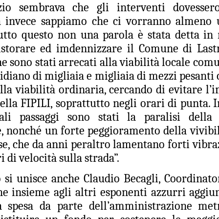
nizio sembrava che gli interventi dovesse
26
26
GANDOLA: MOLTO
DA MAGGIO A LUGLIO
a invece sappiamo che ci vorranno almeno u
BENE
SI SONO
utto questo non una parola è stata detta in 
L’INSTALLAZIONE
REGISTRATE A
DEI CARTELLI
CAMPI BISENZIO 19
ristorare ed imdennizzare il Comune di Last
STRADALI, ADESSO
SCOPERTURE DEL
e sono stati arrecati alla viabilità locale comu
PERO’ OCCORRE
SERVIZIO. GANDOLA:
idiano di migliaia e migliaia di mezzi pesanti
ACCELLERARE
“UN FATTO
NUOVE AULE UNIVERSITARIE ALL’INTERNO DEL
UG
ulla viabilità ordinaria, cercando di evitare l
NELL’AVVIO DEI
INACCETTABILE”
26
POLO SCIENTIFICO, GANDOLA: CANTIERE
LAVORI
lla FIPILI, soprattutto negli orari di punta. I
GUARDIA MEDICA, DA MAGGIO
FERMO. L’AVVIO DEI LAVORI RINVIATO A META’
A LUGLIO SI SONO
MUSEO MANZI, GANDOLA:
tali passaggi sono stati la paralisi della 
SETTEMBRE
REGISTRATE A CAMPI
MOLTO BENE L’INSTALLAZIONE
 nonché un forte peggioramento della vivibili
UOVE AULE UNIVERSITARIE ALL’INTERNO DEL POLO
BISENZIO 19 SCOPERTURE
DEI CARTELLI STRADALI PER
CIENTIFICO, GANDOLA: CANTIERE FERMO. L’AVVIO DEI LAVORI
DEL SERVIZIO. GANDOLA: “UN
SEGNALARE IL MUSEO,
se, che da anni peraltro lamentano forti vibra
INVIATO A META’ SETTEMBRE
FATTO INACCETTABILE”
ADESSO PERO’ OCCORRE
i di velocità sulla strada”.
ACCELLERARE NELL’AVVIO DEI
l protocollo sottoscritto è stato completamente disatteso.
“Continua l’esodo della guardia
LAVORI PER LA MESSA IN
o si unisce anche Claudio Becagli, Coordinato
medica a Campi Bisenzio. Anche
SICUREZZA DEI LOCALI
in questi mesi estivi a causa della
che insieme agli altri esponenti azzurri aggi
FIRENZE ESCLUSA DALLE CITTÀ IN CORSA PER
UG
cronica assenza del personale, a
“Finalmente dopo circa 2 anni di
26
a spesa da parte dell’amministrazione metr
OSPITARE L’EUROVISION SONG CONTEST.
Campi Bisenzio si sono svolte
attesa dall’approvazione
numerose interruzioni del servizio
all'umanità della mozione da noi
GANDOLA: UNA PESSIMA NOTIZIA CHE